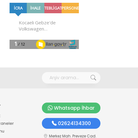
r
Whatsapp İhbar
k
02624134300
zaneler
mu
Merkez Mah. Preveze Cad.