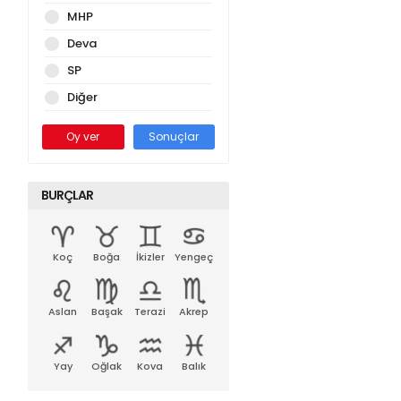
MHP
Deva
SP
Diğer
Oy ver
Sonuçlar
BURÇLAR
Koç
Boğa
İkizler
Yengeç
Aslan
Başak
Terazi
Akrep
Yay
Oğlak
Kova
Balık