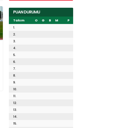
PUAN DURUMU
Takım
O
G
B
M
P
1.
2.
3.
4.
5.
6.
7.
8.
9.
10.
11.
12.
13.
14.
15.