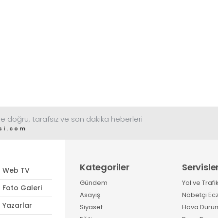
e doğru, tarafsız ve son dakika heberleri
si.com
Kategoriler
Servisle
Web TV
Gündem
Yol ve Trafi
Foto Galeri
Asayiş
Nöbetçi Ec
Yazarlar
Siyaset
Hava Duru