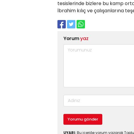
tesislerinde bizlere bu kamp or
İbrahim kılıç ve çalışanlarına te
Yorum
yaz
Yorumu gönder
UYARI:
Bu içeriğe yorum yazarak Toplul