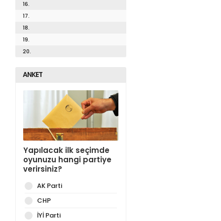
16.
17.
18.
19.
20.
ANKET
Yapılacak ilk seçimde
oyunuzu hangi partiye
verirsiniz?
AK Parti
CHP
İYİ Parti