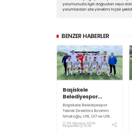
yorumunuzla ilgili doğrudan veya dola
yorumlardan site yönetimi hiçbir şeki
BENZER HABERLER
Başiskele
Belediyespor
Gelişim Ligi’ne hazır
Başiskele Belediyespor
Teknik Direktörü İbrahim
İshakoğlu, U16, U17 ve U19
takımlarının mücadele
06 Ağustos 2026
Perşembe
10:16
edeceği Gelişim Ligi