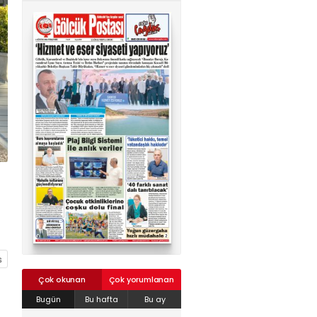
02624132333
haber@golcukpostasi.com
Çok okunan
Çok yorumlanan
Bugün
Bu hafta
Bu ay