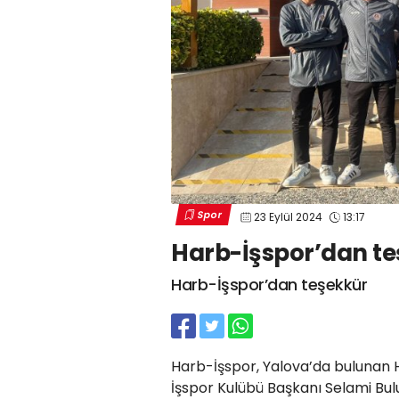
Spor
23 Eylül 2024
13:17
Harb-İşspor’dan t
Harb-İşspor’dan teşekkür
Harb-İşspor, Yalova’da bulunan H
İşspor Kulübü Başkanı Selami Bulu