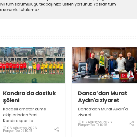
ylı tüm sorumluluğu tek başınıza üstleniyorsunuz. Yazılan tüm
lde sorumlu tutulamaz.
Kandıra'da dostluk
Darıca’dan Murat
şöleni
Aydın'a ziyaret
Kocaeli amatör küme
Darıca’dan Murat Aydın'a
ekiplerinden Yeni
ziyaret
Kandıraspor ile
06 Ağustos 2026
Perşembe
10:15
Bekirderespor'un U10, U11 ve
06 Ağustos 2026
Perşembe
10:15
U12 yaş kategorilerindeki