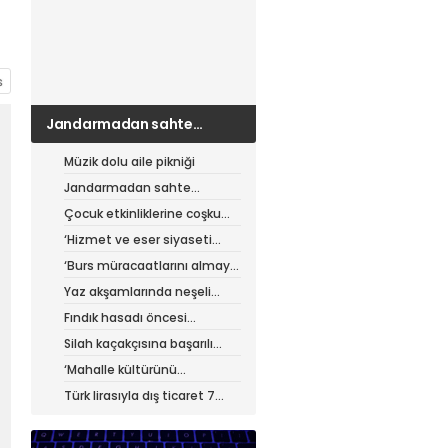
Jandarmadan sahte
çantacılara darbe
Müzik dolu aile pikniği
Jandarmadan sahte
çantacılara darbe
Çocuk etkinliklerine coşku
dolu final
‘Hizmet ve eser siyaseti
yapıyoruz’
‘Burs müracaatlarını almaya
başladık’
Yaz akşamlarında neşeli
etkinlikler
Fındık hasadı öncesi
üreticiye yol desteği
Silah kaçakçısına başarılı
operasyon
‘Mahalle kültürünü
güçlendiriyoruz’
Türk lirasıyla dış ticaret 7
ayda 900 milyar lirayı aştı