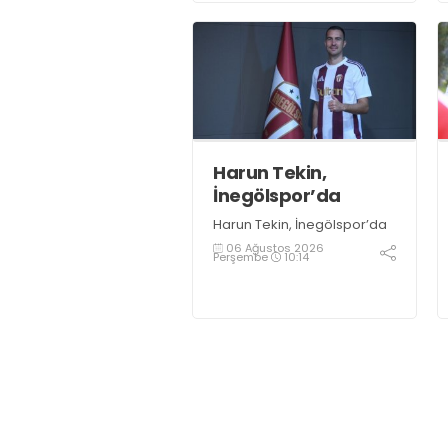
öncesinde açıklamalarda
bulundu. Genç oyuncuların
gelişimine dikkat çeken
İshakoğlu, hedeflerinin
sadece sonuç almak değil,
Türk futboluna örnek
sporcular kazandırmak
olduğunu söyledi
Harun Tekin,
İnegölspor’da
Harun Tekin, İnegölspor’da
06 Ağustos 2026
Perşembe
10:14