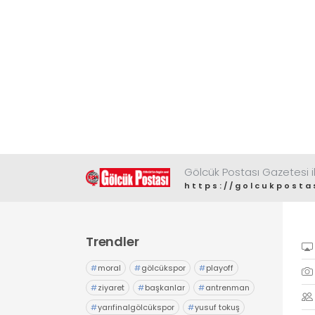
Gölcük Postası Gazetesi il
https://golcukposta
Trendler
#
moral
#
gölcükspor
#
playoff
#
ziyaret
#
başkanlar
#
antrenman
#
yarıfinalgölcükspor
#
yusuf tokuş