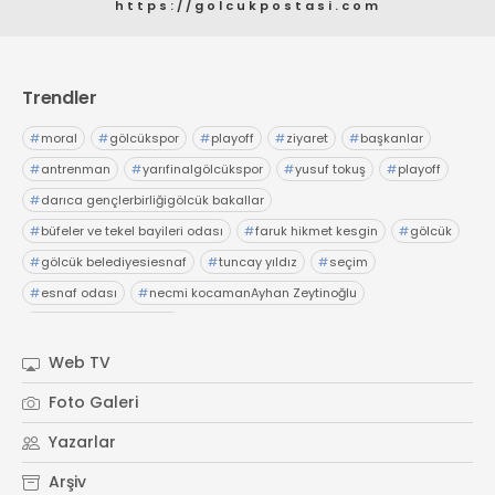
https://golcukpostasi.com
Trendler
#
moral
#
gölcükspor
#
playoff
#
ziyaret
#
başkanlar
#
antrenman
#
yarıfinalgölcükspor
#
yusuf tokuş
#
playoff
#
darıca gençlerbirliğigölcük bakallar
#
büfeler ve tekel bayileri odası
#
faruk hikmet kesgin
#
gölcük
#
gölcük belediyesiesnaf
#
tuncay yıldız
#
seçim
#
esnaf odası
#
necmi kocamanAyhan Zeytinoğlu
#
Kocaeli Sanayi Odası
Web TV
Foto Galeri
Yazarlar
Arşiv