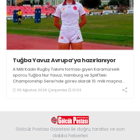
Tuğba Yavuz Avrupa’ya hazırlanıyor
A Milli Kadın Rugby Takımı forması giyen Karamürselli
sporcu Tuğba Nur Yavuz, Hamburg ve Split'teki
Championship Serisi’nde görev alarak 10. milli maçına
çıkma eşiğini geride bıraktı
05 Ağustos 2026 Çarşamba
10:03
Gölcük Postası Gazetesi ile doğru, tarafsız ve son
dakika heberleri