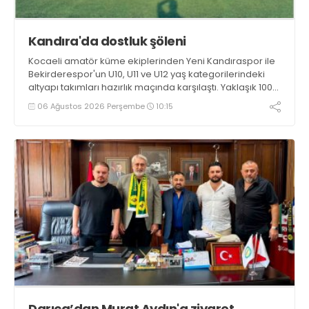
Kandıra'da dostluk şöleni
Kocaeli amatör küme ekiplerinden Yeni Kandıraspor ile
Bekirderespor'un U10, U11 ve U12 yaş kategorilerindeki
altyapı takımları hazırlık maçında karşılaştı. Yaklaşık 100
genç futbolcunun ter döktüğü maçların ardından
06 Ağustos 2026 Perşembe
10:15
sporculara Kandıra'nın yöresel lezzeti mancarlı pide ve
karpuz ikram edildi
Darıca’dan Murat Aydın'a ziyaret