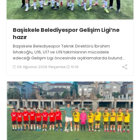
Başiskele Belediyespor Gelişim Ligi’ne
hazır
Başiskele Belediyespor Teknik Direktörü İbrahim
İshakoğlu, U16, U17 ve U19 takımlarının mücadele
edeceği Gelişim Ligi öncesinde açıklamalarda bulundu.
Genç oyuncuların gelişimine dikkat çeken İshakoğlu,
06 Ağustos 2026 Perşembe
10:16
hedeflerinin sadece sonuç almak değil, Türk futboluna
örnek sporcular kazandırmak olduğunu söyledi