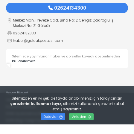
02624134300
Merkez Mah. Preveze Cad. Bina No: 2 Cengiz Çakıroğlu İş
Merkezi No: 21 Gölcük
02624132333
haber@golcukpostasi.com
Sitemizde yayımlanan haber ve görseller kaynak gösterilmeden
kullanılamaz.
Yayın İlkeleri
Sitemizden en iyi şekilde faydalanabilmeniz için tarayıcınızın
Veri Politikası
çerezlerini kullanmaktayız,
sitemizi kullanarak çerezleri kabul
Kullanım Şartları
etmiş saylırsınız.
KVKK Aydınlatma Metni
Detaylar
Anladım
KVKK Bilgi Talep Formu