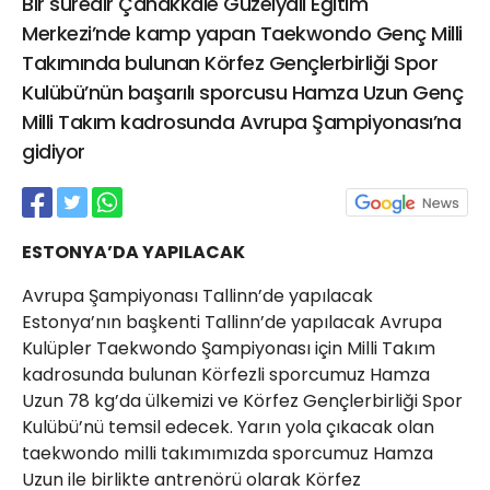
Bir süredir Çanakkale Güzelyalı Eğitim
21 Gölcük
Merkezi’nde kamp yapan Taekwondo Genç Milli
02624132333
Takımında bulunan Körfez Gençlerbirliği Spor
haber@golcukpostasi.com
Kulübü’nün başarılı sporcusu Hamza Uzun Genç
Milli Takım kadrosunda Avrupa Şampiyonası’na
gidiyor
ESTONYA’DA YAPILACAK
Avrupa Şampiyonası Tallinn’de yapılacak
Estonya’nın başkenti Tallinn’de yapılacak Avrupa
Kulüpler Taekwondo Şampiyonası için Milli Takım
kadrosunda bulunan Körfezli sporcumuz Hamza
Uzun 78 kg’da ülkemizi ve Körfez Gençlerbirliği Spor
Kulübü’nü temsil edecek. Yarın yola çıkacak olan
taekwondo milli takımımızda sporcumuz Hamza
Uzun ile birlikte antrenörü olarak Körfez