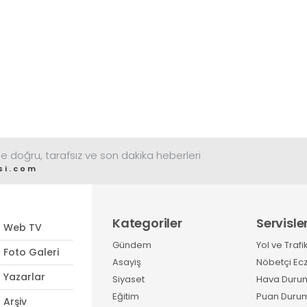
e doğru, tarafsız ve son dakika heberleri
si.com
Kategoriler
Servisle
Web TV
Gündem
Yol ve Trafi
Foto Galeri
Asayiş
Nöbetçi Ec
Yazarlar
Siyaset
Hava Duru
Eğitim
Puan Duru
Arşiv