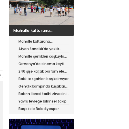
Afyon Sandıklı’da yazlık
patates hasadı
Mahalle kültürünü
canlandıran şenlik
Afyon Sandıklı’da yazlık
patates hasadı
Mahalle şenlikleri coşkuyla
sürüyor
Ormanya’da sinema keyfi
246 şişe kaçak parfüm ele
geçirildi
Balık tezgahları boş kalmıyor
Gençlik kampında kuşaklar
buluştu
Bakırın libresi tarihi zirvesini
test ediyor
Yavru leyleğe bilimsel takip
Başiskele Belediyespor
Gelişim Ligi’ne hazır