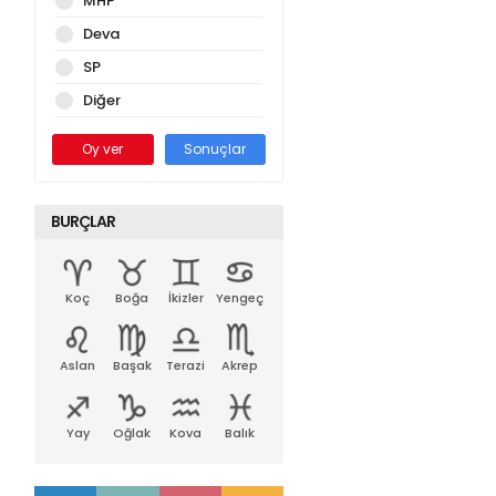
MHP
Deva
SP
Diğer
Oy ver
Sonuçlar
BURÇLAR
Koç
Boğa
İkizler
Yengeç
Aslan
Başak
Terazi
Akrep
Yay
Oğlak
Kova
Balık