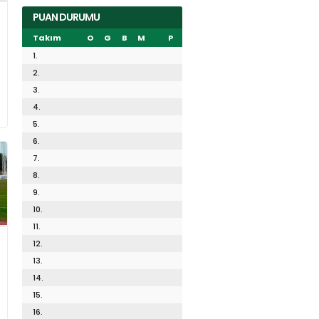
PUAN DURUMU
Takım
O
G
B
M
P
1.
2.
3.
4.
5.
6.
7.
8.
9.
10.
11.
12.
13.
14.
15.
16.