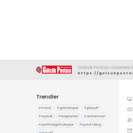
Gölcük Postası Gazetesi il
https://golcukposta
Trendler
#
moral
#
gölcükspor
#
playoff
#
ziyaret
#
başkanlar
#
antrenman
#
yarıfinalgölcükspor
#
yusuf tokuş
#
playoff