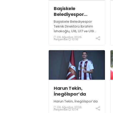
Başiskele
Belediyespor
Gelişim Ligi’ne hazır
Başiskele Belediyespor
Teknik Direktörü İbrahim
İshakoğlu, U16, U17 ve U19
takımlarının mücadele
06 Ağustos 2026
Perşembe
10:16
edeceği Gelişim Ligi
öncesinde açıklamalarda
bulundu. Genç oyuncuların
gelişimine dikkat çeken
İshakoğlu, hedeflerinin
sadece sonuç almak değil,
Türk futboluna örnek
sporcular kazandırmak
olduğunu söyledi
Harun Tekin,
İnegölspor’da
Harun Tekin, İnegölspor’da
06 Ağustos 2026
Perşembe
10:14