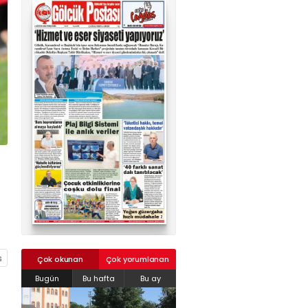
02624132333
haber@golcukpostasi.com
Çok okunan
Çok yorumlanan
Bugün
Bu hafta
Bu ay