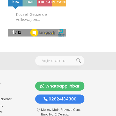
r
Whatsapp İhbar
k
02624134300
zaneler
mu
Merkez Mah. Preveze Cad.
mu
Bina No: 2 Cengiz