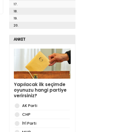
17.
18.
19.
20.
ANKET
Yapılacak ilk seçimde
oyunuzu hangi partiye
verirsiniz?
AK Parti
CHP
İYİ Parti