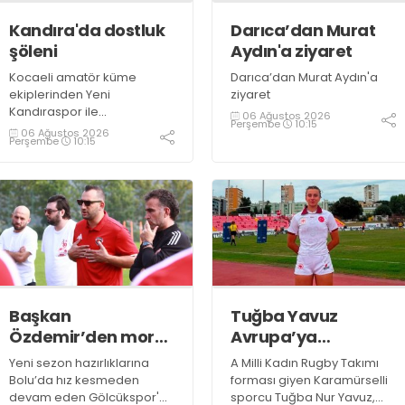
Kandıra'da dostluk
Darıca’dan Murat
şöleni
Aydın'a ziyaret
Kocaeli amatör küme
Darıca’dan Murat Aydın'a
ekiplerinden Yeni
ziyaret
Kandıraspor ile
06 Ağustos 2026
Perşembe
10:15
Bekirderespor'un U10, U11 ve
06 Ağustos 2026
Perşembe
10:15
U12 yaş kategorilerindeki
altyapı takımları hazırlık
maçında karşılaştı. Yaklaşık
100 genç futbolcunun ter
döktüğü maçların ardından
sporculara Kandıra'nın
yöresel lezzeti mancarlı
pide ve karpuz ikram edildi
Başkan
Tuğba Yavuz
Özdemir’den moral
Avrupa’ya
ziyareti
hazırlanıyor
Yeni sezon hazırlıklarına
A Milli Kadın Rugby Takımı
Bolu’da hız kesmeden
forması giyen Karamürselli
devam eden Gölcükspor'a,
sporcu Tuğba Nur Yavuz,