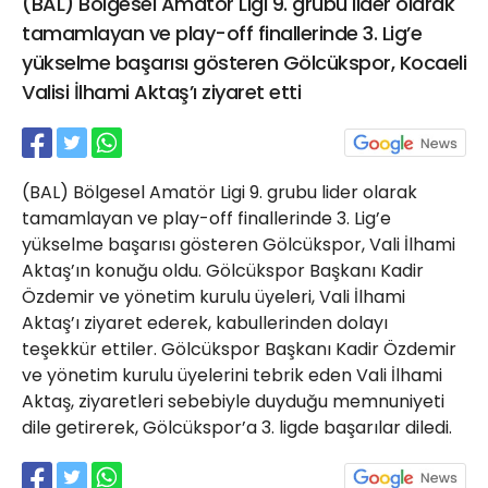
(BAL) Bölgesel Amatör Ligi 9. grubu lider olarak
21 Gölcük
tamamlayan ve play-off finallerinde 3. Lig’e
02624132333
yükselme başarısı gösteren Gölcükspor, Kocaeli
haber@golcukpostasi.com
Valisi İlhami Aktaş’ı ziyaret etti
(BAL) Bölgesel Amatör Ligi 9. grubu lider olarak
tamamlayan ve play-off finallerinde 3. Lig’e
yükselme başarısı gösteren Gölcükspor, Vali İlhami
Aktaş’ın konuğu oldu. Gölcükspor Başkanı Kadir
Özdemir ve yönetim kurulu üyeleri, Vali İlhami
Aktaş’ı ziyaret ederek, kabullerinden dolayı
teşekkür ettiler. Gölcükspor Başkanı Kadir Özdemir
ve yönetim kurulu üyelerini tebrik eden Vali İlhami
Aktaş, ziyaretleri sebebiyle duyduğu memnuniyeti
dile getirerek, Gölcükspor’a 3. ligde başarılar diledi.