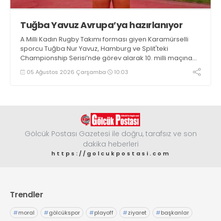
Tuğba Yavuz Avrupa’ya hazırlanıyor
A Milli Kadın Rugby Takımı forması giyen Karamürselli
sporcu Tuğba Nur Yavuz, Hamburg ve Split'teki
Championship Serisi’nde görev alarak 10. milli maçına
çıkma eşiğini geride bıraktı
05 Ağustos 2026 Çarşamba
10:03
Gölcük Postası Gazetesi ile doğru, tarafsız ve son
dakika heberleri
https://golcukpostasi.com
Trendler
#
moral
#
gölcükspor
#
playoff
#
ziyaret
#
başkanlar