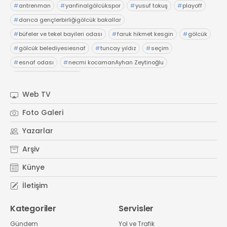
#
antrenman
#
yarıfinalgölcükspor
#
yusuf tokuş
#
playoff
#
darıca gençlerbirliğigölcük bakallar
#
büfeler ve tekel bayileri odası
#
faruk hikmet kesgin
#
gölcük
#
gölcük belediyesiesnaf
#
tuncay yıldız
#
seçim
#
esnaf odası
#
necmi kocamanAyhan Zeytinoğlu
#
Kocaeli Sanayi Odası
Web TV
Foto Galeri
Yazarlar
Arşiv
Künye
İletişim
Kategoriler
Servisler
Gündem
Yol ve Trafik