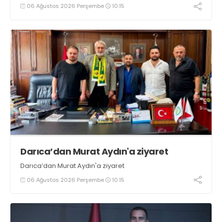
genç futbolcunun ter döktüğü maçların ardından
06 Ağustos 2026 Perşembe
10:15
sporculara Kandıra'nın yöresel lezzeti mancarlı pide ve
karpuz ikram edildi
Darıca’dan Murat Aydın'a ziyaret
Darıca’dan Murat Aydın'a ziyaret
06 Ağustos 2026 Perşembe
10:15