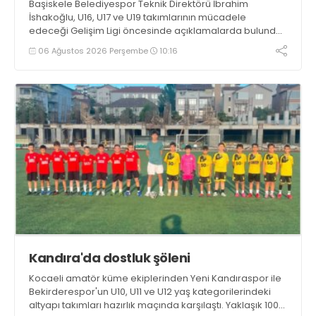
Başiskele Belediyespor Teknik Direktörü İbrahim
İshakoğlu, U16, U17 ve U19 takımlarının mücadele
edeceği Gelişim Ligi öncesinde açıklamalarda bulundu.
Genç oyuncuların gelişimine dikkat çeken İshakoğlu,
06 Ağustos 2026 Perşembe
10:16
hedeflerinin sadece sonuç almak değil, Türk futboluna
örnek sporcular kazandırmak olduğunu söyledi
Kandıra'da dostluk şöleni
Kocaeli amatör küme ekiplerinden Yeni Kandıraspor ile
Bekirderespor'un U10, U11 ve U12 yaş kategorilerindeki
altyapı takımları hazırlık maçında karşılaştı. Yaklaşık 100