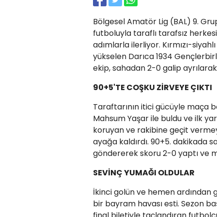
Bölgesel Amatör Lig (BAL) 9. Gr
futboluyla taraflı tarafsız herkes
adımlarla ilerliyor. Kırmızı-siyahl
yükselen Darıca 1934 Gençlerbirliğ
ekip, sahadan 2-0 galip ayrılara
90+5'TE COŞKU ZİRVEYE ÇIKTI
Taraftarının itici gücüyle maça b
Mahsum Yaşar ile buldu ve ilk yar
koruyan ve rakibine geçit verme
ayağa kaldırdı. 90+5. dakikada s
göndererek skoru 2-0 yaptı ve m
SEVİNÇ YUMAĞI OLDULAR
İkinci golün ve hemen ardından 
bir bayram havası esti. Sezon ba
final biletiyle taçlandıran futbo