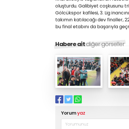
oluşturdu. Galibiyet coşkusunu t
Gölcükspor kafilesi, 3. Lig inanc
takımın katılacağı dev finaller, 2
bu final etabını da başarıyla geç
Habere ait
diğer görseller
Yorum
yaz