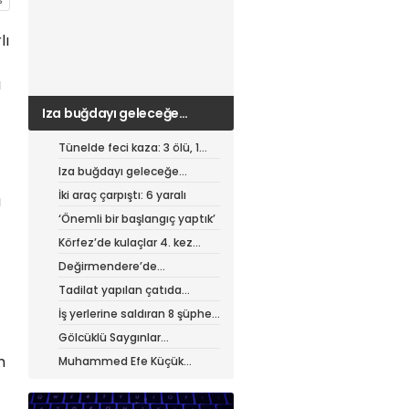
lı
a
Iza buğdayı geleceğe
taşınıyor
Tünelde feci kaza: 3 ölü, 1
ağır yaralı
Iza buğdayı geleceğe
taşınıyor
İki araç çarpıştı: 6 yaralı
a
‘Önemli bir başlangıç yaptık’
Körfez’de kulaçlar 4. kez
atıldı
Değirmendere’de
muhteşem festival
Tadilat yapılan çatıda
yangın
İş yerlerine saldıran 8 şüpheli
tutuklandı
Gölcüklü Saygınlar
hizmetten memnun
m
Muhammed Efe Küçük
profesyonel oldu