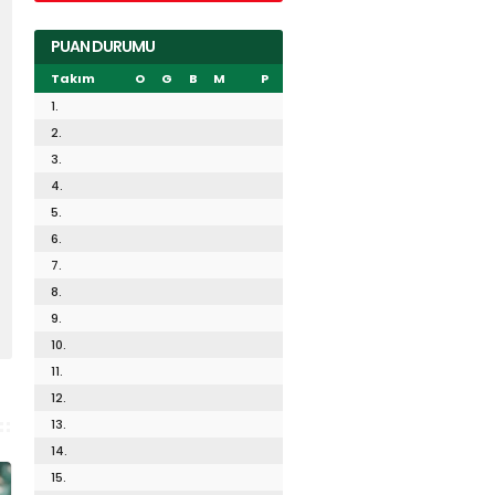
PUAN DURUMU
Takım
O
G
B
M
P
1.
2.
3.
4.
5.
6.
7.
8.
9.
10.
11.
12.
13.
14.
15.