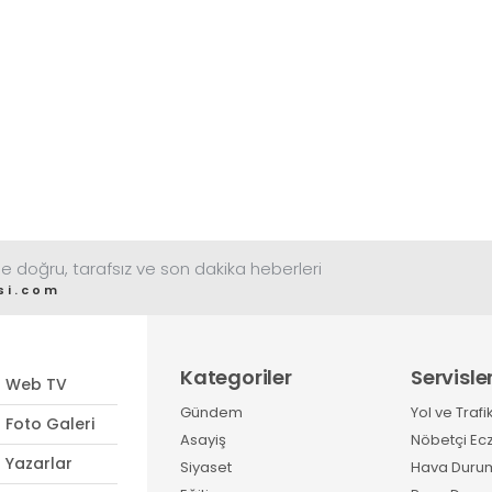
e doğru, tarafsız ve son dakika heberleri
si.com
Kategoriler
Servisle
Web TV
Gündem
Yol ve Trafi
Foto Galeri
Asayiş
Nöbetçi Ec
Yazarlar
Siyaset
Hava Duru