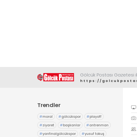
Gölcük Postası Gazetesi il
https://golcukposta
Trendler
#
moral
#
gölcükspor
#
playoff
#
ziyaret
#
başkanlar
#
antrenman
#
yarıfinalgölcükspor
#
yusuf tokuş