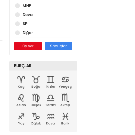
MHP
Deva
SP
Diğer
Oy ver
Sonuçlar
BURÇLAR
Koç
Boğa
İkizler
Yengeç
Aslan
Başak
Terazi
Akrep
Yay
Oğlak
Kova
Balık