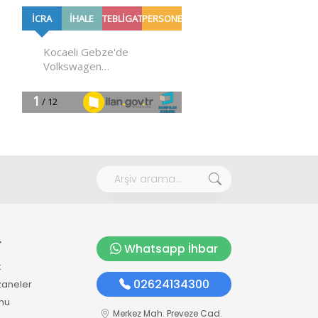
r
Whatsapp İhbar
k
02624134300
zaneler
mu
Merkez Mah. Preveze Cad.