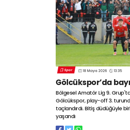
Spor
18 Mayıs 2026
13:35
Gölcükspor’da bay
Bölgesel Amatör Lig 9. Grup'ta
Gölcükspor, play-off 3. turund
taçlandırdı. Bitiş düdüğüyle bi
yaşandı