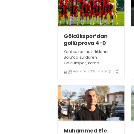
Gölcükspor’dan
gollü prova 4-0
Yeni sezon hazırlıklarını
Bolu’da sürdüren
Gölcükspor, kamp
dönemindeki hazırlık
09 Ağustos 2026 Pazar
16:09
maçında Çorum FK U19
karşısında etkili bir
performans ortaya koydu.
Kırmızı-siyahlılar, iki
devrede bulduğu gollerle
rakibini 4-0 mağlup etti
Muhammed Efe