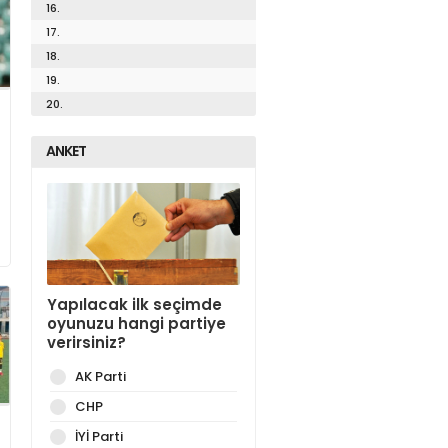
16.
17.
18.
19.
20.
ANKET
Yapılacak ilk seçimde
oyunuzu hangi partiye
verirsiniz?
AK Parti
CHP
İYİ Parti