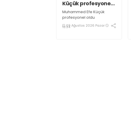
Küçük profesyonel
oldu
Muhammed Efe Küçük
profesyonel oldu
09 Ağustos 2026 Pazar
13:34