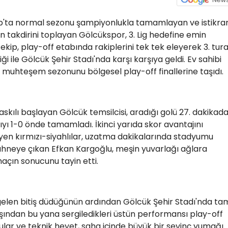
up'ta normal sezonu şampiyonlukla tamamlayan ve istikrar
in takdirini toplayan Gölcükspor, 3. Lig hedefine emin
ı ekip, play-off etabında rakiplerini tek tek eleyerek 3. tur
i ile Gölcük Şehir Stadı'nda karşı karşıya geldi. Ev sahibi
k muhteşem sezonunu bölgesel play-off finallerine taşıdı.
askılı başlayan Gölcük temsilcisi, aradığı golü 27. dakikad
ıyı 1-0 önde tamamladı. İkinci yarıda skor avantajını
yen kırmızı-siyahlılar, uzatma dakikalarında stadyumu
ahneye çıkan Efkan Kargoğlu, meşin yuvarlağı ağlara
açın sonucunu tayin etti.
gelen bitiş düdüğünün ardından Gölcük Şehir Stadı'nda ta
şından bu yana sergiledikleri üstün performansı play-off
lcular ve teknik heyet, saha içinde büyük bir sevinç yumağı