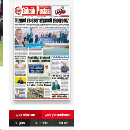
02624132333
haber@golcukpostasi.com
Çok okunan
Çok yorumlanan
Bugün
Bu hafta
Bu ay