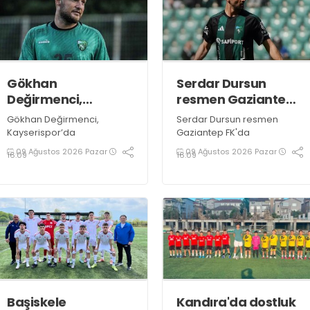
Gökhan
Serdar Dursun
Değirmenci,
resmen Gaziantep
Kayserispor’da
FK'da
Gökhan Değirmenci,
Serdar Dursun resmen
Kayserispor’da
Gaziantep FK'da
09 Ağustos 2026 Pazar
09 Ağustos 2026 Pazar
16:09
16:09
Başiskele
Kandıra'da dostluk