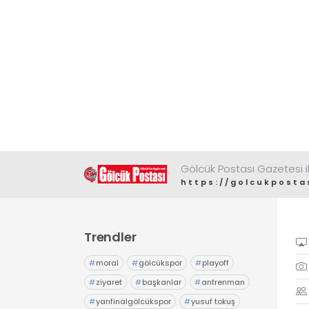
Gölcük Postası Gazetesi il
https://golcukposta
Trendler
#
moral
#
gölcükspor
#
playoff
#
ziyaret
#
başkanlar
#
antrenman
#
yarıfinalgölcükspor
#
yusuf tokuş