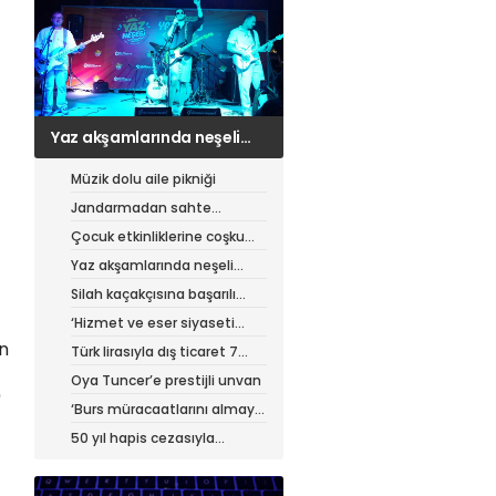
Yaz akşamlarında neşeli
etkinlikler
Müzik dolu aile pikniği
Jandarmadan sahte
çantacılara darbe
Çocuk etkinliklerine coşku
dolu final
Yaz akşamlarında neşeli
etkinlikler
Silah kaçakçısına başarılı
operasyon
‘Hizmet ve eser siyaseti
yapıyoruz’
n
Türk lirasıyla dış ticaret 7
ayda 900 milyar lirayı aştı
Oya Tuncer’e prestijli unvan
"
‘Burs müracaatlarını almaya
başladık’
50 yıl hapis cezasıyla
aranıyordu, yakalandı