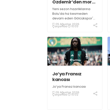
Özdemir’den moral
ziyareti
Yeni sezon hazırlıklarına
Bolu’da hız kesmeden
devam eden Gölcükspor'a,
Kulüp Başkanı Kadir
05 Ağustos 2026
Çarşamba
10:03
Özdemir ve Başkan
Yardımcısı Semih Sofu
tarafından sürpriz bir moral
ziyareti gerçekleştirildi
Jo’ya Fransız
kancası
Jo’ya Fransız kancası
05 Ağustos 2026
Çarşamba
10:02