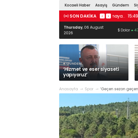
Kocaeli Haber
Asayiş
Gündem
S
Ha
SON DAKIKA
tandaşlık hakkıdır’
15:49
‘Burs müracaatlarını almaya başladık’
15:49
Çocuk
#
Kartepe Teleferik
#
Kocaeli Büyükşeh
<
>
BelediyesiKocaeli Bilim Merkezi
#
Kocae
Thursday
, 06 August
Büyükşehir Belediyesi
#
enerj
$ Dolar
4
2026
#
tasarrufotogar,izmit,kocaeli,otobüs,u
#
köprü
#
proje
#
kavşa
#
solaklarkocaeli,şehir,hastane,doğumdi
■ GÜNDEM
‘Hizmet ve eser siyaseti
yapıyoruz’
Anasayfa
Spor
‘Geçen sezon geçen