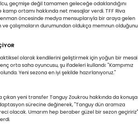
utbolcu, geçmişe değil tamamen geleceğe odaklandığını
ve kamp ortamı hakkında net mesajlar verdi. TFF Riva
ntrenman öncesinde medya mensuplarıyla bir araya gelen
nın ve çalışmaların durumundan oldukça memnun olduğunu
ÇİYOR
aktiksel olarak kendilerini geliştirmek için yoğun bir mesai
 genç orta saha oyuncusu, şu ifadeleri kullandı: "Kampımız
lunda. Yeni sezona en iyi şekilde hazırlanıyoruz."
na çıkan yeni transfer Tanguy Zoukrou hakkında da konuşa
adaptasyon sürecine değinerek, "Tanguy dün aramıza
süreci olacak. Umarım hep beraber güzel bir sezon geçiririz
erdi.