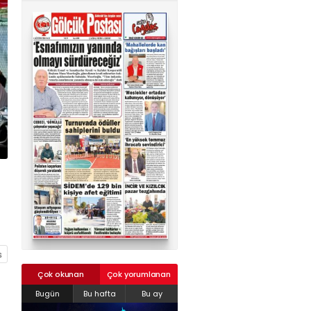
02624132333
haber@golcukpostasi.com
Çok okunan
Çok yorumlanan
Bugün
Bu hafta
Bu ay