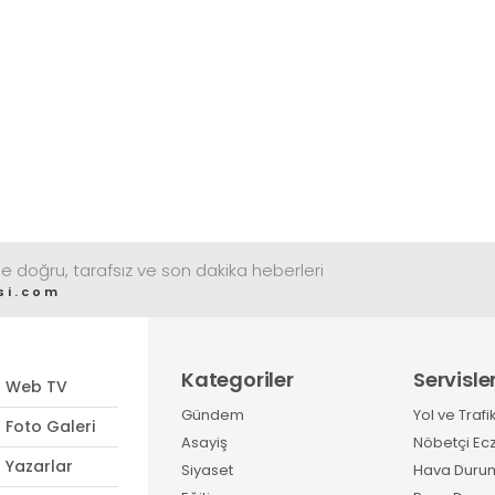
e doğru, tarafsız ve son dakika heberleri
si.com
Kategoriler
Servisle
Web TV
Gündem
Yol ve Trafi
Foto Galeri
Asayiş
Nöbetçi Ec
Yazarlar
Siyaset
Hava Duru