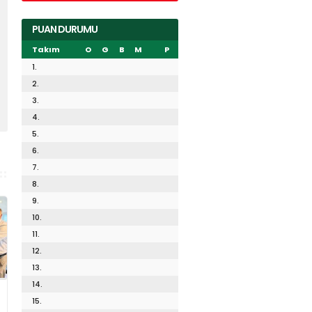
PUAN DURUMU
Takım
O
G
B
M
P
1.
2.
3.
4.
5.
6.
7.
8.
9.
10.
11.
12.
13.
14.
15.