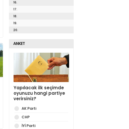
16.
17.
18.
19.
20.
ANKET
Yapılacak ilk seçimde
oyunuzu hangi partiye
verirsiniz?
AK Parti
CHP
İYİ Parti