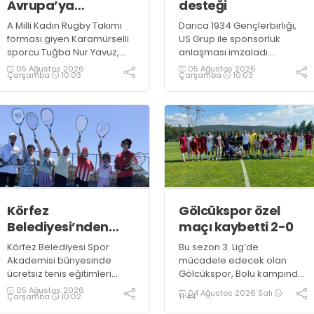
Avrupa’ya
desteği
hazırlanıyor
A Milli Kadın Rugby Takımı
Darıca 1934 Gençlerbirliği,
forması giyen Karamürselli
US Grup ile sponsorluk
sporcu Tuğba Nur Yavuz,
anlaşması imzaladı.
Hamburg ve Split'teki
Kulüpten yapılan
05 Ağustos 2026
05 Ağustos 2026
Çarşamba
10:03
Çarşamba
10:03
Championship Serisi’nde
açıklamada, anlaşmanın
görev alarak 10. milli maçına
tesis yönetimi alanında
çıkma eşiğini geride bıraktı
faaliyet gösteren US Grup
ile gerçekleştirildiği belirtildi
Körfez
Gölcükspor özel
Belediyesi’nden
maçı kaybetti 2-0
ücretsiz tenis kursu
Körfez Belediyesi Spor
Bu sezon 3. Lig’de
Akademisi bünyesinde
mücadele edecek olan
ücretsiz tenis eğitimleri
Gölcükspor, Bolu kampında
başladı. Eğitimler,
oynadığı ilk özel maçta
05 Ağustos 2026
04 Ağustos 2026 Salı
Çarşamba
10:02
11:44
Körfezkent Tenis Kortu’nda
Suudi Arabistan temsilcisi Al
8-18 yaş arası çocuk ve
Ittihad’a 2-0 yenildi