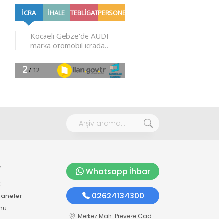
r
Whatsapp İhbar
k
02624134300
zaneler
mu
Merkez Mah. Preveze Cad.