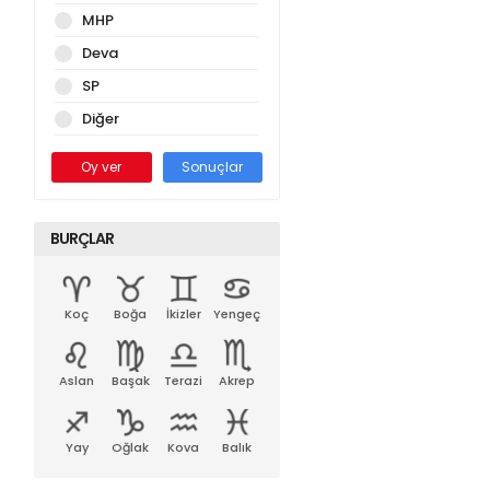
MHP
Deva
SP
Diğer
Oy ver
Sonuçlar
BURÇLAR
Koç
Boğa
İkizler
Yengeç
Aslan
Başak
Terazi
Akrep
Yay
Oğlak
Kova
Balık