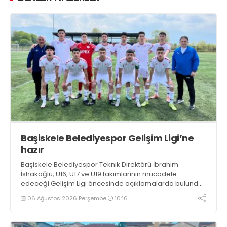
Başiskele Belediyespor Gelişim Ligi’ne
hazır
Başiskele Belediyespor Teknik Direktörü İbrahim
İshakoğlu, U16, U17 ve U19 takımlarının mücadele
edeceği Gelişim Ligi öncesinde açıklamalarda bulundu.
Genç oyuncuların gelişimine dikkat çeken İshakoğlu,
06 Ağustos 2026 Perşembe
10:16
hedeflerinin sadece sonuç almak değil, Türk futboluna
örnek sporcular kazandırmak olduğunu söyledi