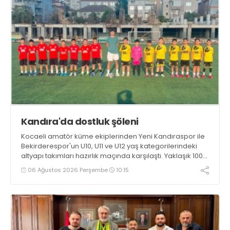
Kandıra'da dostluk şöleni
Kocaeli amatör küme ekiplerinden Yeni Kandıraspor ile
Bekirderespor'un U10, U11 ve U12 yaş kategorilerindeki
altyapı takımları hazırlık maçında karşılaştı. Yaklaşık 100
genç futbolcunun ter döktüğü maçların ardından
06 Ağustos 2026 Perşembe
10:15
sporculara Kandıra'nın yöresel lezzeti mancarlı pide ve
karpuz ikram edildi