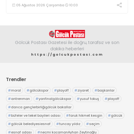
çıkma eşiğini geride bıraktı
05 Ağustos 2026 Çarşamba
10:03
Gölcük Postası Gazetesi ile doğru, tarafsız ve son
dakika heberleri
https://golcukpostasi.com
Trendler
#
moral
#
gölcükspor
#
playoff
#
ziyaret
#
başkanlar
#
antrenman
#
yarıfinalgölcükspor
#
yusuf tokuş
#
playoff
#
darıca gençlerbirliğigölcük bakallar
#
büfeler ve tekel bayileri odası
#
faruk hikmet kesgin
#
gölcük
#
gölcük belediyesiesnaf
#
tuncay yıldız
#
seçim
#
esnaf odası
#
necmi kocamanAyhan Zeytinoğlu