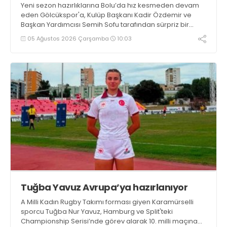
Yeni sezon hazırlıklarına Bolu’da hız kesmeden devam
eden Gölcükspor'a, Kulüp Başkanı Kadir Özdemir ve
Başkan Yardımcısı Semih Sofu tarafından sürpriz bir
moral ziyareti gerçekleştirildi
05 Ağustos 2026 Çarşamba
10:03
Tuğba Yavuz Avrupa’ya hazırlanıyor
A Milli Kadın Rugby Takımı forması giyen Karamürselli
sporcu Tuğba Nur Yavuz, Hamburg ve Split'teki
Championship Serisi’nde görev alarak 10. milli maçına