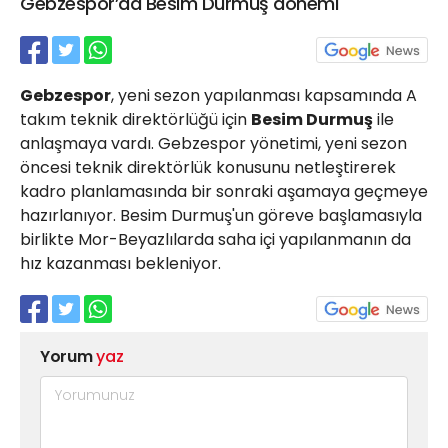
Gebzespor’da Besim Durmuş dönemi
21 Gölcük
02624132333
haber@golcukpostasi.com
Gebzespor
, yeni sezon yapılanması kapsamında A
takım teknik direktörlüğü için
Besim Durmuş
ile
anlaşmaya vardı. Gebzespor yönetimi, yeni sezon
öncesi teknik direktörlük konusunu netleştirerek
kadro planlamasında bir sonraki aşamaya geçmeye
hazırlanıyor. Besim Durmuş'un göreve başlamasıyla
birlikte Mor-Beyazlılarda saha içi yapılanmanın da
hız kazanması bekleniyor.
Yorum
yaz