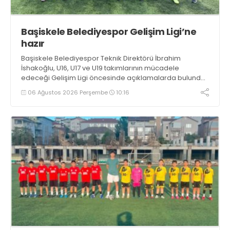
Başiskele Belediyespor Gelişim Ligi’ne
hazır
Başiskele Belediyespor Teknik Direktörü İbrahim
İshakoğlu, U16, U17 ve U19 takımlarının mücadele
edeceği Gelişim Ligi öncesinde açıklamalarda bulundu.
Genç oyuncuların gelişimine dikkat çeken İshakoğlu,
06 Ağustos 2026 Perşembe
10:16
hedeflerinin sadece sonuç almak değil, Türk futboluna
örnek sporcular kazandırmak olduğunu söyledi