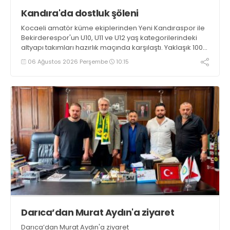
Kandıra'da dostluk şöleni
Kocaeli amatör küme ekiplerinden Yeni Kandıraspor ile
Bekirderespor'un U10, U11 ve U12 yaş kategorilerindeki
altyapı takımları hazırlık maçında karşılaştı. Yaklaşık 100
genç futbolcunun ter döktüğü maçların ardından
06 Ağustos 2026 Perşembe
10:15
sporculara Kandıra'nın yöresel lezzeti mancarlı pide ve
karpuz ikram edildi
Darıca’dan Murat Aydın'a ziyaret
Darıca’dan Murat Aydın'a ziyaret