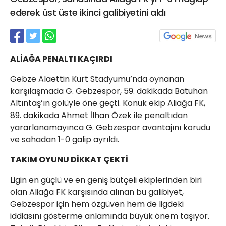
21 Gölcük
ederek üst üste ikinci galibiyetini aldı
02624132333
haber@golcukpostasi.com
ALİAĞA PENALTI KAÇIRDI
Gebze Alaettin Kurt Stadyumu’nda oynanan
karşılaşmada G. Gebzespor, 59. dakikada Batuhan
Altıntaş’ın golüyle öne geçti. Konuk ekip Aliağa FK,
89. dakikada Ahmet İlhan Özek ile penaltıdan
yararlanamayınca G. Gebzespor avantajını korudu
ve sahadan 1-0 galip ayrıldı.
TAKIM OYUNU DİKKAT ÇEKTİ
Ligin en güçlü ve en geniş bütçeli ekiplerinden biri
olan Aliağa FK karşısında alınan bu galibiyet,
Gebzespor için hem özgüven hem de ligdeki
iddiasını gösterme anlamında büyük önem taşıyor.