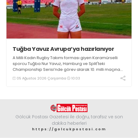
Tuğba Yavuz Avrupa’ya hazırlanıyor
A Milli Kadın Rugby Takımı forması giyen Karamürselli
sporcu Tuğba Nur Yavuz, Hamburg ve Split'teki
Championship Serisi’nde görev alarak 10. milli maçına
çıkma eşiğini geride bıraktı
05 Ağustos 2026 Çarşamba
10:03
Gölcük Postası Gazetesi ile doğru, tarafsız ve son
dakika heberleri
https://golcukpostasi.com