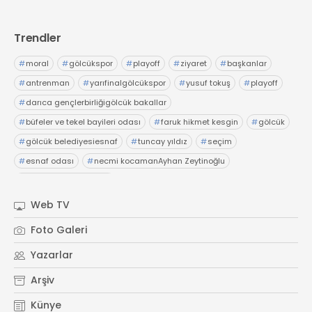
Trendler
#
moral
#
gölcükspor
#
playoff
#
ziyaret
#
başkanlar
#
antrenman
#
yarıfinalgölcükspor
#
yusuf tokuş
#
playoff
#
darıca gençlerbirliğigölcük bakallar
#
büfeler ve tekel bayileri odası
#
faruk hikmet kesgin
#
gölcük
#
gölcük belediyesiesnaf
#
tuncay yıldız
#
seçim
#
esnaf odası
#
necmi kocamanAyhan Zeytinoğlu
#
Kocaeli Sanayi Odası
Web TV
Foto Galeri
Yazarlar
Arşiv
Künye