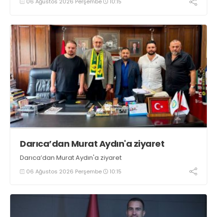
06 Ağustos 2026 Perşembe
10:15
sporculara Kandıra'nın yöresel lezzeti mancarlı pide ve
karpuz ikram edildi
Darıca’dan Murat Aydın'a ziyaret
Darıca’dan Murat Aydın'a ziyaret
06 Ağustos 2026 Perşembe
10:15