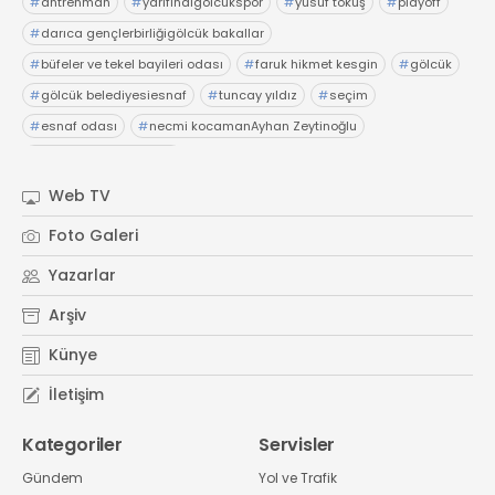
#
antrenman
#
yarıfinalgölcükspor
#
yusuf tokuş
#
playoff
#
darıca gençlerbirliğigölcük bakallar
#
büfeler ve tekel bayileri odası
#
faruk hikmet kesgin
#
gölcük
#
gölcük belediyesiesnaf
#
tuncay yıldız
#
seçim
#
esnaf odası
#
necmi kocamanAyhan Zeytinoğlu
#
Kocaeli Sanayi Odası
Web TV
Foto Galeri
Yazarlar
Arşiv
Künye
İletişim
Kategoriler
Servisler
Gündem
Yol ve Trafik