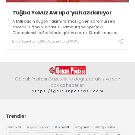
Tuğba Yavuz Avrupa’ya hazırlanıyor
A Milli Kadın Rugby Takımı forması giyen Karamürselli
sporcu Tuğba Nur Yavuz, Hamburg ve Split'teki
Championship Serisi’nde görev alarak 10. milli maçına
çıkma eşiğini geride bıraktı
05 Ağustos 2026 Çarşamba
10:03
Gölcük Postası Gazetesi ile doğru, tarafsız ve son
dakika heberleri
https://golcukpostasi.com
Trendler
#
moral
#
gölcükspor
#
playoff
#
ziyaret
#
başkanlar