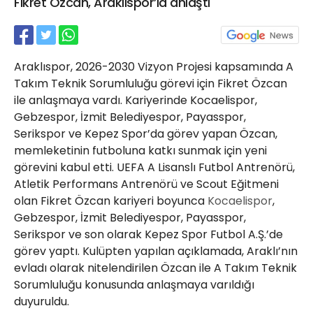
Fikret Özcan, Araklıspor’la anlaştı
21 Gölcük
02624132333
haber@golcukpostasi.com
Araklıspor, 2026-2030 Vizyon Projesi kapsamında A
Takım Teknik Sorumluluğu görevi için Fikret Özcan
ile anlaşmaya vardı. Kariyerinde Kocaelispor,
Gebzespor, İzmit Belediyespor, Payasspor,
Serikspor ve Kepez Spor’da görev yapan Özcan,
memleketinin futboluna katkı sunmak için yeni
görevini kabul etti. UEFA A Lisanslı Futbol Antrenörü,
Atletik Performans Antrenörü ve Scout Eğitmeni
olan Fikret Özcan kariyeri boyunca
Kocaelispor
,
Gebzespor, İzmit Belediyespor, Payasspor,
Serikspor ve son olarak Kepez Spor Futbol A.Ş.’de
görev yaptı. Kulüpten yapılan açıklamada, Araklı’nın
evladı olarak nitelendirilen Özcan ile A Takım Teknik
Sorumluluğu konusunda anlaşmaya varıldığı
duyuruldu.