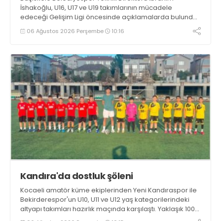
İshakoğlu, U16, U17 ve U19 takımlarının mücadele
edeceği Gelişim Ligi öncesinde açıklamalarda bulundu.
Genç oyuncuların gelişimine dikkat çeken İshakoğlu,
06 Ağustos 2026 Perşembe
10:16
hedeflerinin sadece sonuç almak değil, Türk futboluna
örnek sporcular kazandırmak olduğunu söyledi
Kandıra'da dostluk şöleni
Kocaeli amatör küme ekiplerinden Yeni Kandıraspor ile
Bekirderespor'un U10, U11 ve U12 yaş kategorilerindeki
altyapı takımları hazırlık maçında karşılaştı. Yaklaşık 100
genç futbolcunun ter döktüğü maçların ardından