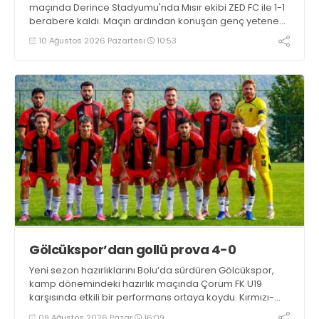
maçında Derince Stadyumu'nda Mısır ekibi ZED FC ile 1-1
berabere kaldı. Maçın ardından konuşan genç yetenek
Uğur Kaan Yıldız, "İlk yarı iyi değildik ama soyunma
10 Ağustos 2026 Pazartesi
10:53
odasındaki uyarılarla kendimize geldik. Tek önceliğim
Kocaelispor'un başarısı" dedi
Gölcükspor’dan gollü prova 4-0
Yeni sezon hazırlıklarını Bolu’da sürdüren Gölcükspor,
kamp dönemindeki hazırlık maçında Çorum FK U19
karşısında etkili bir performans ortaya koydu. Kırmızı-
siyahlılar, iki devrede bulduğu gollerle rakibini 4-0
09 Ağustos 2026 Pazar
16:09