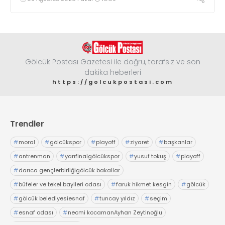
mağlup etti
Gölcük Postası Gazetesi ile doğru, tarafsız ve son
dakika heberleri
https://golcukpostasi.com
Trendler
#
moral
#
gölcükspor
#
playoff
#
ziyaret
#
başkanlar
#
antrenman
#
yarıfinalgölcükspor
#
yusuf tokuş
#
playoff
#
darıca gençlerbirliğigölcük bakallar
#
büfeler ve tekel bayileri odası
#
faruk hikmet kesgin
#
gölcük
#
gölcük belediyesiesnaf
#
tuncay yıldız
#
seçim
#
esnaf odası
#
necmi kocamanAyhan Zeytinoğlu