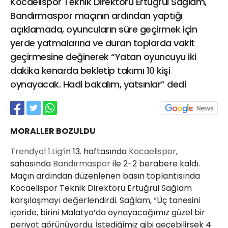
Kocaelispor Teknik Direktörü Ertuğrul Sağlam,
21 Gölcük
Bandırmaspor maçının ardından yaptığı
02624132333
açıklamada, oyuncuların süre geçirmek için
haber@golcukpostasi.com
yerde yatmalarına ve duran toplarda vakit
geçirmesine değinerek “Yatan oyuncuyu iki
dakika kenarda bekletip takımı 10 kişi
oynayacak. Hadi bakalım, yatsınlar” dedi
MORALLER BOZULDU
Trendyol 1.Lig
’in 13. haftasında
Kocaelispor
,
sahasında
Bandırmaspor
ile 2-2 berabere kaldı.
Maçın ardından düzenlenen basın toplantısında
Kocaelispor Teknik Direktörü Ertuğrul Sağlam
karşılaşmayı değerlendirdi. Sağlam, “Üç tanesini
içeride, birini Malatya’da oynayacağımız güzel bir
periyot görünüyordu. İstediğimiz gibi geçebilirsek 4