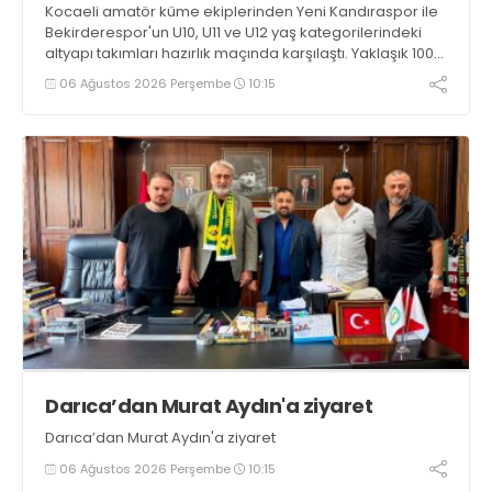
Kocaeli amatör küme ekiplerinden Yeni Kandıraspor ile
Bekirderespor'un U10, U11 ve U12 yaş kategorilerindeki
altyapı takımları hazırlık maçında karşılaştı. Yaklaşık 100
genç futbolcunun ter döktüğü maçların ardından
06 Ağustos 2026 Perşembe
10:15
sporculara Kandıra'nın yöresel lezzeti mancarlı pide ve
karpuz ikram edildi
Darıca’dan Murat Aydın'a ziyaret
Darıca’dan Murat Aydın'a ziyaret
06 Ağustos 2026 Perşembe
10:15