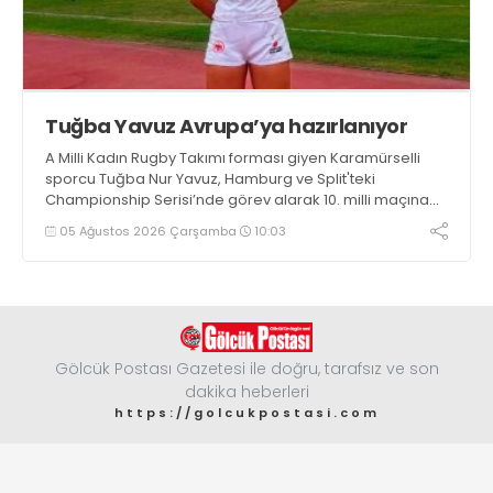
Tuğba Yavuz Avrupa’ya hazırlanıyor
A Milli Kadın Rugby Takımı forması giyen Karamürselli
sporcu Tuğba Nur Yavuz, Hamburg ve Split'teki
Championship Serisi’nde görev alarak 10. milli maçına
çıkma eşiğini geride bıraktı
05 Ağustos 2026 Çarşamba
10:03
Gölcük Postası Gazetesi ile doğru, tarafsız ve son
dakika heberleri
https://golcukpostasi.com