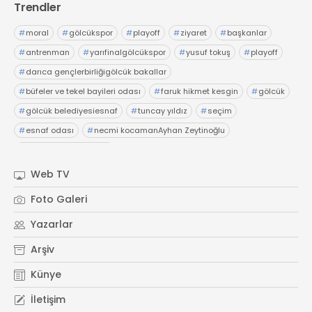
Trendler
#
moral
#
gölcükspor
#
playoff
#
ziyaret
#
başkanlar
#
antrenman
#
yarıfinalgölcükspor
#
yusuf tokuş
#
playoff
#
darıca gençlerbirliğigölcük bakallar
#
büfeler ve tekel bayileri odası
#
faruk hikmet kesgin
#
gölcük
#
gölcük belediyesiesnaf
#
tuncay yıldız
#
seçim
#
esnaf odası
#
necmi kocamanAyhan Zeytinoğlu
#
Kocaeli Sanayi Odası
Web TV
Foto Galeri
Yazarlar
Arşiv
Künye
İletişim