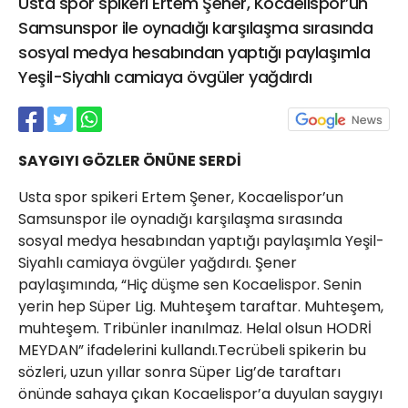
Usta spor spikeri Ertem Şener, Kocaelispor’un
21 Gölcük
Samsunspor ile oynadığı karşılaşma sırasında
02624132333
sosyal medya hesabından yaptığı paylaşımla
haber@golcukpostasi.com
Yeşil-Siyahlı camiaya övgüler yağdırdı
SAYGIYI GÖZLER ÖNÜNE SERDİ
Usta spor spikeri Ertem Şener, Kocaelispor’un
Samsunspor ile oynadığı karşılaşma sırasında
sosyal medya hesabından yaptığı paylaşımla Yeşil-
Siyahlı camiaya övgüler yağdırdı. Şener
paylaşımında, “Hiç düşme sen Kocaelispor. Senin
yerin hep Süper Lig. Muhteşem taraftar. Muhteşem,
muhteşem. Tribünler inanılmaz. Helal olsun HODRİ
MEYDAN” ifadelerini kullandı.Tecrübeli spikerin bu
sözleri, uzun yıllar sonra Süper Lig’de taraftarı
önünde sahaya çıkan Kocaelispor’a duyulan saygıyı