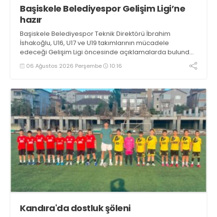
Başiskele Belediyespor Gelişim Ligi’ne
hazır
Başiskele Belediyespor Teknik Direktörü İbrahim
İshakoğlu, U16, U17 ve U19 takımlarının mücadele
edeceği Gelişim Ligi öncesinde açıklamalarda bulundu.
Genç oyuncuların gelişimine dikkat çeken İshakoğlu,
06 Ağustos 2026 Perşembe
10:16
hedeflerinin sadece sonuç almak değil, Türk futboluna
örnek sporcular kazandırmak olduğunu söyledi
Kandıra'da dostluk şöleni