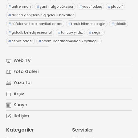
#
antrenman
#
yarıfinalgölcükspor
#
yusuf tokuş
#
playoff
#
darıca gençlerbirliğigölcük bakallar
#
büfeler ve tekel bayileri odası
#
faruk hikmet kesgin
#
gölcük
#
gölcük belediyesiesnaf
#
tuncay yıldız
#
seçim
#
esnaf odası
#
necmi kocamanAyhan Zeytinoğlu
#
Kocaeli Sanayi Odası
Web TV
Foto Galeri
Yazarlar
Arşiv
Künye
İletişim
Kategoriler
Servisler