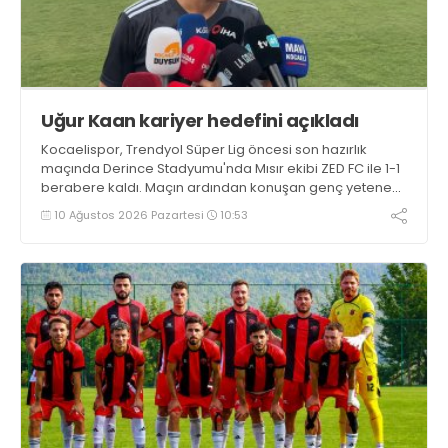
Uğur Kaan kariyer hedefini açıkladı
Kocaelispor, Trendyol Süper Lig öncesi son hazırlık
maçında Derince Stadyumu'nda Mısır ekibi ZED FC ile 1-1
berabere kaldı. Maçın ardından konuşan genç yetenek
Uğur Kaan Yıldız, "İlk yarı iyi değildik ama soyunma
10 Ağustos 2026 Pazartesi
10:53
odasındaki uyarılarla kendimize geldik. Tek önceliğim
Kocaelispor'un başarısı" dedi