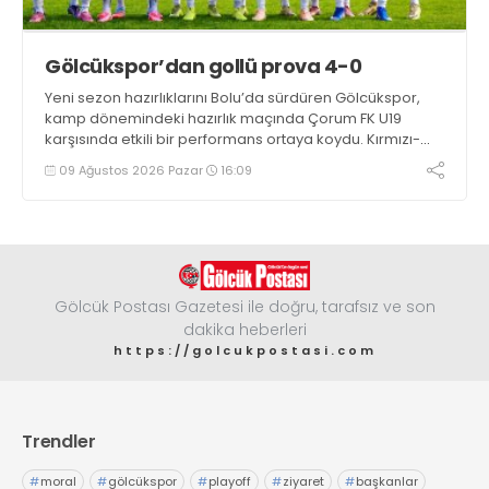
Gölcükspor’dan gollü prova 4-0
Yeni sezon hazırlıklarını Bolu’da sürdüren Gölcükspor,
kamp dönemindeki hazırlık maçında Çorum FK U19
karşısında etkili bir performans ortaya koydu. Kırmızı-
siyahlılar, iki devrede bulduğu gollerle rakibini 4-0
09 Ağustos 2026 Pazar
16:09
mağlup etti
Gölcük Postası Gazetesi ile doğru, tarafsız ve son
dakika heberleri
https://golcukpostasi.com
Trendler
#
moral
#
gölcükspor
#
playoff
#
ziyaret
#
başkanlar