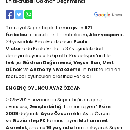
En tecrübeli Gökhan Değirmenci
21 Gölcük
02624132333
haber@golcukpostasi.com
Trendyol Süper Lig’de forma giyen
571
futbolcu
arasında en tecrübeli isim,
Alanyaspor
un
39 yaşındaki Brezilyalı kalecisi
Paulo
Victor
oldu.Paulo Victor’u 37 yaşındaki dört
deneyimli oyuncu takip etti. Kocaelispor’un file
bekçisi
Gökhan Değirmenci
,
Veysel Sarı
,
Mert
Günok
ve
Anthony Nwakaeme
ile birlikte ligin en
tecrübeli oyuncuları arasında yer aldı.
EN GENÇ OYUNCU AYAZ ÖZCAN
2025-2026 sezonunda Süper Lig’in en genç
oyuncusu,
Gençlerbirliği
forması giyen
1 Ekim
2009
doğumlu
Ayaz Özcan
oldu. Ayaz Özcan
ve
Gaziantep FK
forması giyen
Muhammet
Akmelek
, sezonu
16 yaşında
tamamlayarak Süper