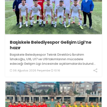
Başiskele Belediyespor Gelişim Ligi’ne
hazır
Başiskele Belediyespor Teknik Direktörü İbrahim
İshakoğlu, U16, U17 ve U19 takımlarının mücadele
edeceği Gelişim Ligi öncesinde açıklamalarda bulundu.
Genç oyuncuların gelişimine dikkat çeken İshakoğlu,
06 Ağustos 2026 Perşembe
10:16
hedeflerinin sadece sonuç almak değil, Türk futboluna
örnek sporcular kazandırmak olduğunu söyledi