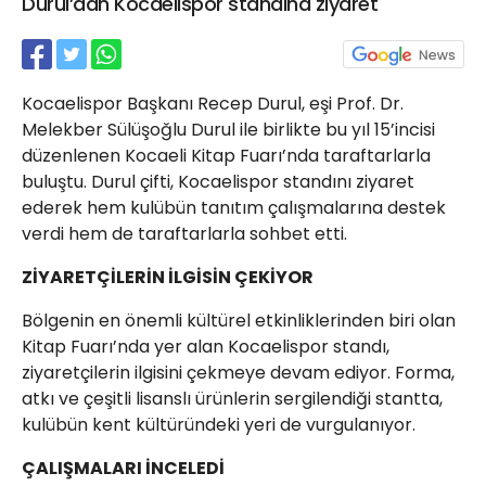
Durul’dan Kocaelispor standına ziyaret
21 Gölcük
02624132333
haber@golcukpostasi.com
Kocaelispor Başkanı Recep Durul, eşi Prof. Dr.
Melekber Sülüşoğlu Durul ile birlikte bu yıl 15’incisi
düzenlenen Kocaeli Kitap Fuarı’nda taraftarlarla
buluştu. Durul çifti, Kocaelispor standını ziyaret
ederek hem kulübün tanıtım çalışmalarına destek
verdi hem de taraftarlarla sohbet etti.
ZİYARETÇİLERİN İLGİSİN ÇEKİYOR
Bölgenin en önemli kültürel etkinliklerinden biri olan
Kitap Fuarı’nda yer alan Kocaelispor standı,
ziyaretçilerin ilgisini çekmeye devam ediyor. Forma,
atkı ve çeşitli lisanslı ürünlerin sergilendiği stantta,
kulübün kent kültüründeki yeri de vurgulanıyor.
ÇALIŞMALARI İNCELEDİ