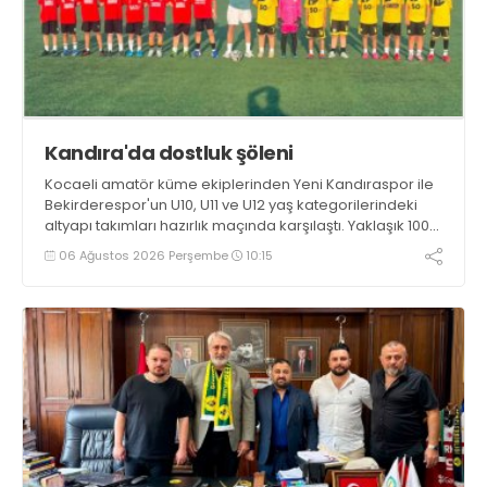
Kandıra'da dostluk şöleni
Kocaeli amatör küme ekiplerinden Yeni Kandıraspor ile
Bekirderespor'un U10, U11 ve U12 yaş kategorilerindeki
altyapı takımları hazırlık maçında karşılaştı. Yaklaşık 100
genç futbolcunun ter döktüğü maçların ardından
06 Ağustos 2026 Perşembe
10:15
sporculara Kandıra'nın yöresel lezzeti mancarlı pide ve
karpuz ikram edildi