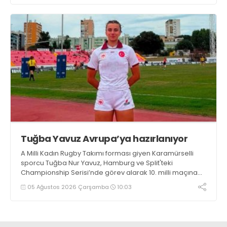
Tuğba Yavuz Avrupa’ya hazırlanıyor
A Milli Kadın Rugby Takımı forması giyen Karamürselli
sporcu Tuğba Nur Yavuz, Hamburg ve Split'teki
Championship Serisi’nde görev alarak 10. milli maçına
çıkma eşiğini geride bıraktı
05 Ağustos 2026 Çarşamba
10:03