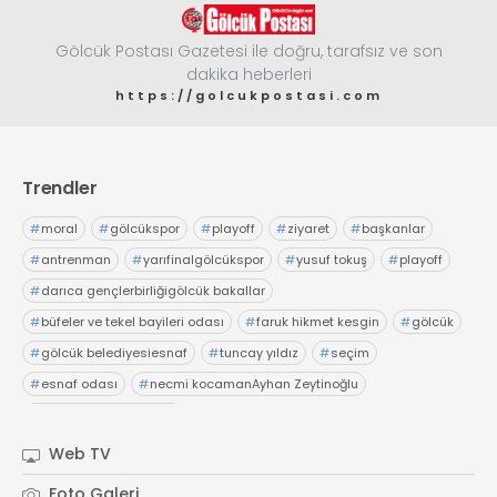
Gölcük Postası Gazetesi ile doğru, tarafsız ve son
dakika heberleri
https://golcukpostasi.com
Trendler
#
moral
#
gölcükspor
#
playoff
#
ziyaret
#
başkanlar
#
antrenman
#
yarıfinalgölcükspor
#
yusuf tokuş
#
playoff
#
darıca gençlerbirliğigölcük bakallar
#
büfeler ve tekel bayileri odası
#
faruk hikmet kesgin
#
gölcük
#
gölcük belediyesiesnaf
#
tuncay yıldız
#
seçim
#
esnaf odası
#
necmi kocamanAyhan Zeytinoğlu
#
Kocaeli Sanayi Odası
Web TV
Foto Galeri