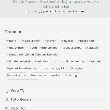
Gölcük Postası Gazetesi ile doğru, tarafsız ve son
dakika heberleri
https://golcukpostasi.com
Trendler
#
moral
#
gölcükspor
#
playoff
#
ziyaret
#
başkanlar
#
antrenman
#
yarıfinalgölcükspor
#
yusuf tokuş
#
playoff
#
darıca gençlerbirliğigölcük bakallar
#
büfeler ve tekel bayileri odası
#
faruk hikmet kesgin
#
gölcük
#
gölcük belediyesiesnaf
#
tuncay yıldız
#
seçim
#
esnaf odası
#
necmi kocamanAyhan Zeytinoğlu
#
Kocaeli Sanayi Odası
Web TV
Foto Galeri
Yazarlar