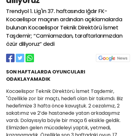
diliyoruz”
21 Gölcük
Trendyol 1. Lig'in 37. haftasında Iğdır FK-
02624132333
Kocaelispor maçının ardından açıklamalarda
haber@golcukpostasi.com
bulunan Kocaelispor Teknik Direktörü İsmet
Taşdemir; “Camiamızdan, taraftarlarımızdan
özür diliyoruz” dedi
SON HAFTALARDA OYUNCULARI
ODAKLAYAMADIK
Kocaelispor Teknik Direktörü İsmet Taşdemir,
"Özellikle zor bir maçtı, hedefi olan bir takımdı. Biz
hedefimize 3 hafta önce kavuştuk. 2 cezalımız, 2
sakatımız ve 2’de hastanede yatan arkadaşımız
vardı. Dolayısıyla böyle bir maça 6 eksikle geldik.
Elimizden gelen mücadeleyi yaptık, yetmedi,
kazanamadık. Özellikle son 3 haftadaki oyun, 17