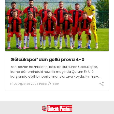
Gölcükspor’dan gollü prova 4-0
Yeni sezon hazırlıklarını Bolu’da sürdüren Gölcükspor,
kamp dönemindeki hazırlık maçında Çorum FK U19
karşısında etkili bir performans ortaya koydu. Kırmızı-
siyahlılar, iki devrede bulduğu gollerle rakibini 4-0
09 Ağustos 2026 Pazar
16:09
mağlup etti