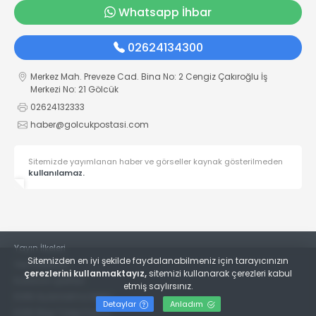
Whatsapp İhbar
02624134300
Merkez Mah. Preveze Cad. Bina No: 2 Cengiz Çakıroğlu İş
Merkezi No: 21 Gölcük
02624132333
haber@golcukpostasi.com
Sitemizde yayımlanan haber ve görseller kaynak gösterilmeden
kullanılamaz.
Yayın İlkeleri
Sitemizden en iyi şekilde faydalanabilmeniz için tarayıcınızın
Veri Politikası
çerezlerini kullanmaktayız,
sitemizi kullanarak çerezleri kabul
Kullanım Şartları
etmiş saylırsınız.
KVKK Aydınlatma Metni
Detaylar
Anladım
KVKK Bilgi Talep Formu