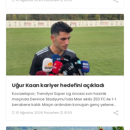
Uğur Kaan kariyer hedefini açıkladı
Kocaelispor, Trendyol Süper Lig öncesi son hazırlık
maçında Derince Stadyumu'nda Mısır ekibi ZED FC ile 1-1
berabere kaldı. Maçın ardından konuşan genç yetenek
Uğur Kaan Yıldız, "İlk yarı iyi değildik ama soyunma
10 Ağustos 2026 Pazartesi
10:53
odasındaki uyarılarla kendimize geldik. Tek önceliğim
Kocaelispor'un başarısı" dedi