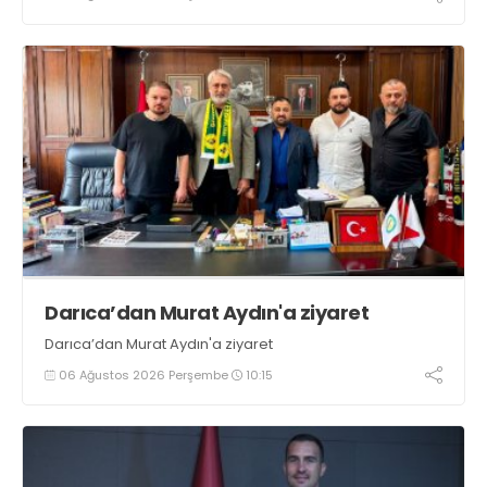
sporculara Kandıra'nın yöresel lezzeti mancarlı pide ve
karpuz ikram edildi
Darıca’dan Murat Aydın'a ziyaret
Darıca’dan Murat Aydın'a ziyaret
06 Ağustos 2026 Perşembe
10:15