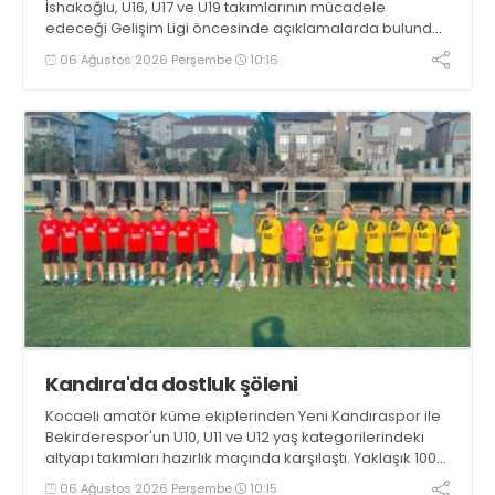
İshakoğlu, U16, U17 ve U19 takımlarının mücadele
edeceği Gelişim Ligi öncesinde açıklamalarda bulundu.
Genç oyuncuların gelişimine dikkat çeken İshakoğlu,
06 Ağustos 2026 Perşembe
10:16
hedeflerinin sadece sonuç almak değil, Türk futboluna
örnek sporcular kazandırmak olduğunu söyledi
Kandıra'da dostluk şöleni
Kocaeli amatör küme ekiplerinden Yeni Kandıraspor ile
Bekirderespor'un U10, U11 ve U12 yaş kategorilerindeki
altyapı takımları hazırlık maçında karşılaştı. Yaklaşık 100
genç futbolcunun ter döktüğü maçların ardından
06 Ağustos 2026 Perşembe
10:15