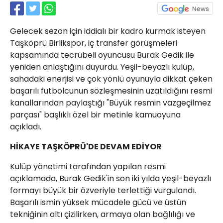
21 Gölcük
02624132333
Gelecek sezon için iddialı bir kadro kurmak isteyen
haber@golcukpostasi.com
Taşköprü Birlikspor, iç transfer görüşmeleri
kapsamında tecrübeli oyuncusu Burak Gedik ile
yeniden anlaştığını duyurdu. Yeşil-beyazlı kulüp,
sahadaki enerjisi ve çok yönlü oyunuyla dikkat çeken
başarılı futbolcunun sözleşmesinin uzatıldığını resmi
kanallarından paylaştığı "Büyük resmin vazgeçilmez
parçası" başlıklı özel bir metinle kamuoyuna
açıkladı.
HİKAYE TAŞKÖPRÜ'DE DEVAM EDİYOR
Kulüp yönetimi tarafından yapılan resmi
açıklamada, Burak Gedik'in son iki yılda yeşil-beyazlı
formayı büyük bir özveriyle terlettiği vurgulandı.
Başarılı ismin yüksek mücadele gücü ve üstün
tekniğinin altı çizilirken, armaya olan bağlılığı ve