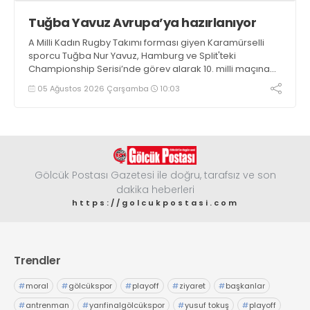
Tuğba Yavuz Avrupa’ya hazırlanıyor
A Milli Kadın Rugby Takımı forması giyen Karamürselli
sporcu Tuğba Nur Yavuz, Hamburg ve Split'teki
Championship Serisi’nde görev alarak 10. milli maçına
çıkma eşiğini geride bıraktı
05 Ağustos 2026 Çarşamba
10:03
Gölcük Postası Gazetesi ile doğru, tarafsız ve son
dakika heberleri
https://golcukpostasi.com
Trendler
#
moral
#
gölcükspor
#
playoff
#
ziyaret
#
başkanlar
#
antrenman
#
yarıfinalgölcükspor
#
yusuf tokuş
#
playoff