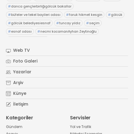
#
darıca gençlerbirliğigölcük bakallar
#
büfeler ve tekel bayileri odası
#
faruk hikmet kesgin
#
gölcük
#
gölcük belediyesiesnaf
#
tuncay yıldız
#
seçim
#
esnaf odası
#
necmi kocamanAyhan Zeytinoğlu
#
Kocaeli Sanayi Odası
Web TV
Foto Galeri
Yazarlar
Arşiv
Künye
İletişim
Kategoriler
Servisler
Gündem
Yol ve Trafik
Asayiş
Nöbetçi Eczaneler