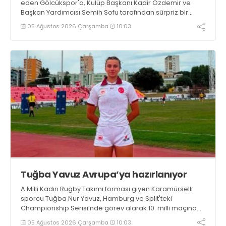
eden Gölcükspor'a, Kulüp Başkanı Kadir Özdemir ve
Başkan Yardımcısı Semih Sofu tarafından sürpriz bir
moral ziyareti gerçekleştirildi
05 Ağustos 2026 Çarşamba
10:03
Tuğba Yavuz Avrupa’ya hazırlanıyor
A Milli Kadın Rugby Takımı forması giyen Karamürselli
sporcu Tuğba Nur Yavuz, Hamburg ve Split'teki
Championship Serisi’nde görev alarak 10. milli maçına
çıkma eşiğini geride bıraktı
05 Ağustos 2026 Çarşamba
10:03