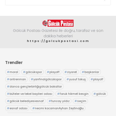
Gölcük Postası Gazetesi ile doğru, tarafsız ve son
dakika heberleri
https://golcukpostasi.com
Trendler
#
moral
#
gölcükspor
#
playoff
#
ziyaret
#
başkanlar
#
antrenman
#
yarıfinalgölcükspor
#
yusuf tokuş
#
playoff
#
darıca gençlerbirliğigölcük bakallar
#
büfeler ve tekel bayileri odası
#
faruk hikmet kesgin
#
gölcük
#
gölcük belediyesiesnaf
#
tuncay yıldız
#
seçim
#
esnaf odası
#
necmi kocamanAyhan Zeytinoğlu
#
Kocaeli Sanayi Odası