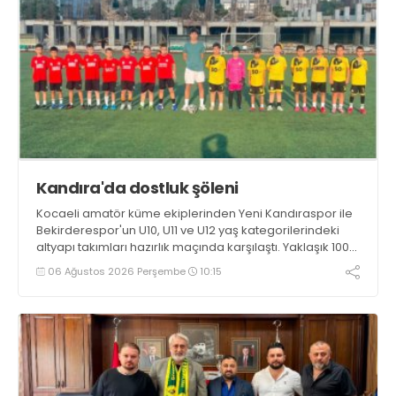
Kandıra'da dostluk şöleni
Kocaeli amatör küme ekiplerinden Yeni Kandıraspor ile
Bekirderespor'un U10, U11 ve U12 yaş kategorilerindeki
altyapı takımları hazırlık maçında karşılaştı. Yaklaşık 100
genç futbolcunun ter döktüğü maçların ardından
06 Ağustos 2026 Perşembe
10:15
sporculara Kandıra'nın yöresel lezzeti mancarlı pide ve
karpuz ikram edildi