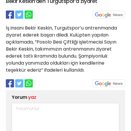
Bekir Keskin’den Turgutspor’a ziyaret
21 Gölcük
02624132333
haber@golcukpostasi.com
İş insanı Bekir Keskin, Turgutspor’u antrenmanda
ziyaret ederek başarı diledi. Kulüpten yapılan
açıklamada, ”Posolo Besi Çiftliği işletmecisi Sayın
Bekir Keskin, takımımızın antrenmanını ziyaret
ederek tatlı ikramında bulundu. Şampiyonluk
yolunda yanımızda oldukları için kendilerine
teşekkür ederiz” ifadeleri kullanıldı.
Yorum
yaz