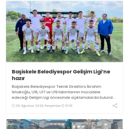
Başiskele Belediyespor Gelişim Ligi’ne
hazır
Başiskele Belediyespor Teknik Direktörü İbrahim
İshakoğlu, U16, U17 ve U19 takımlarının mücadele
edeceği Gelişim Ligi öncesinde açıklamalarda bulundu.
Genç oyuncuların gelişimine dikkat çeken İshakoğlu,
06 Ağustos 2026 Perşembe
10:16
hedeflerinin sadece sonuç almak değil, Türk futboluna
örnek sporcular kazandırmak olduğunu söyledi