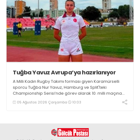
Tuğba Yavuz Avrupa’ya hazırlanıyor
A Milli Kadın Rugby Takımı forması giyen Karamürselli
sporcu Tuğba Nur Yavuz, Hamburg ve Split'teki
Championship Serisi’nde görev alarak 10. milli maçına
çıkma eşiğini geride bıraktı
05 Ağustos 2026 Çarşamba
10:03