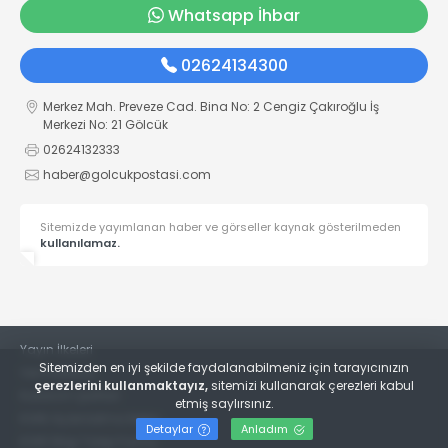
Whatsapp İhbar
02624134300
Merkez Mah. Preveze Cad. Bina No: 2 Cengiz Çakıroğlu İş
Merkezi No: 21 Gölcük
02624132333
haber@golcukpostasi.com
Sitemizde yayımlanan haber ve görseller kaynak gösterilmeden
kullanılamaz.
Yayın İlkeleri
Sitemizden en iyi şekilde faydalanabilmeniz için tarayıcınızın
Veri Politikası
çerezlerini kullanmaktayız,
sitemizi kullanarak çerezleri kabul
Kullanım Şartları
etmiş saylırsınız.
KVKK Aydınlatma Metni
Detaylar
Anladım
KVKK Bilgi Talep Formu