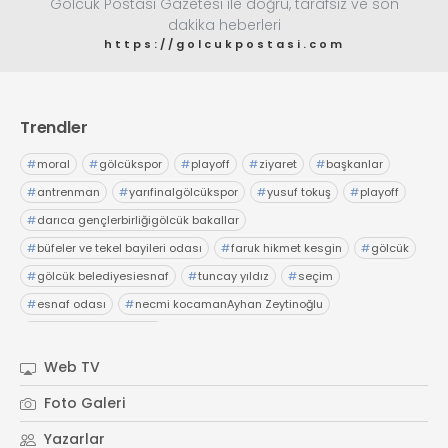
Gölcük Postası Gazetesi ile doğru, tarafsız ve son
dakika heberleri
https://golcukpostasi.com
Trendler
#
moral
#
gölcükspor
#
playoff
#
ziyaret
#
başkanlar
#
antrenman
#
yarıfinalgölcükspor
#
yusuf tokuş
#
playoff
#
darıca gençlerbirliğigölcük bakallar
#
büfeler ve tekel bayileri odası
#
faruk hikmet kesgin
#
gölcük
#
gölcük belediyesiesnaf
#
tuncay yıldız
#
seçim
#
esnaf odası
#
necmi kocamanAyhan Zeytinoğlu
#
Kocaeli Sanayi Odası
Web TV
Foto Galeri
Yazarlar