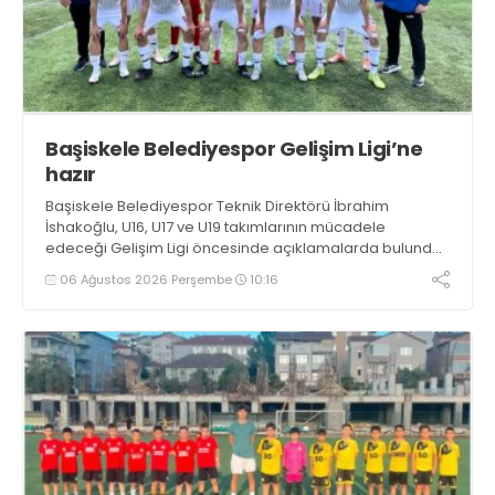
Başiskele Belediyespor Gelişim Ligi’ne
hazır
Başiskele Belediyespor Teknik Direktörü İbrahim
İshakoğlu, U16, U17 ve U19 takımlarının mücadele
edeceği Gelişim Ligi öncesinde açıklamalarda bulundu.
Genç oyuncuların gelişimine dikkat çeken İshakoğlu,
06 Ağustos 2026 Perşembe
10:16
hedeflerinin sadece sonuç almak değil, Türk futboluna
örnek sporcular kazandırmak olduğunu söyledi