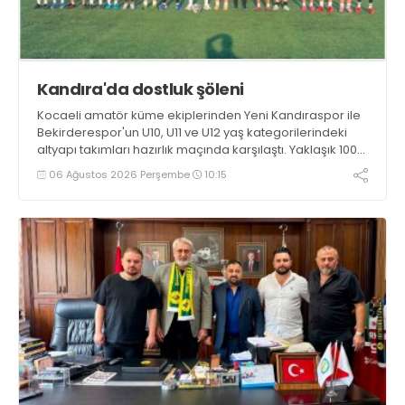
Kandıra'da dostluk şöleni
Kocaeli amatör küme ekiplerinden Yeni Kandıraspor ile
Bekirderespor'un U10, U11 ve U12 yaş kategorilerindeki
altyapı takımları hazırlık maçında karşılaştı. Yaklaşık 100
genç futbolcunun ter döktüğü maçların ardından
06 Ağustos 2026 Perşembe
10:15
sporculara Kandıra'nın yöresel lezzeti mancarlı pide ve
karpuz ikram edildi