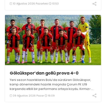
Uğur Kaan Yıldız, "İlk yarı iyi değildik ama soyunma
10 Ağustos 2026 Pazartesi
10:53
odasındaki uyarılarla kendimize geldik. Tek önceliğim
Kocaelispor'un başarısı" dedi
Gölcükspor’dan gollü prova 4-0
Yeni sezon hazırlıklarını Bolu’da sürdüren Gölcükspor,
kamp dönemindeki hazırlık maçında Çorum FK U19
karşısında etkili bir performans ortaya koydu. Kırmızı-
siyahlılar, iki devrede bulduğu gollerle rakibini 4-0
09 Ağustos 2026 Pazar
16:09
mağlup etti