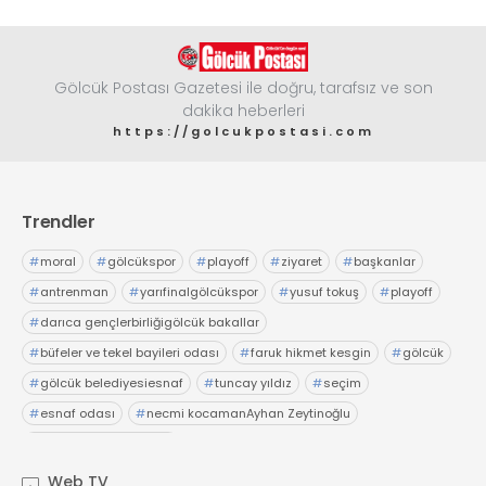
Gölcük Postası Gazetesi ile doğru, tarafsız ve son
dakika heberleri
https://golcukpostasi.com
Trendler
#
moral
#
gölcükspor
#
playoff
#
ziyaret
#
başkanlar
#
antrenman
#
yarıfinalgölcükspor
#
yusuf tokuş
#
playoff
#
darıca gençlerbirliğigölcük bakallar
#
büfeler ve tekel bayileri odası
#
faruk hikmet kesgin
#
gölcük
#
gölcük belediyesiesnaf
#
tuncay yıldız
#
seçim
#
esnaf odası
#
necmi kocamanAyhan Zeytinoğlu
#
Kocaeli Sanayi Odası
Web TV