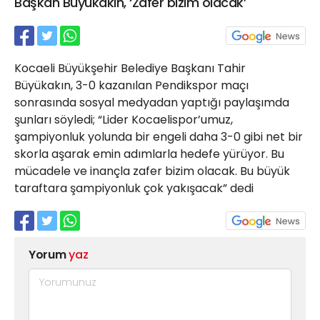
Başkan Büyükakın, ‘Zafer bizim olacak’
21 Gölcük
02624132333
haber@golcukpostasi.com
Kocaeli Büyükşehir Belediye Başkanı Tahir
Büyükakın, 3-0 kazanılan Pendikspor maçı
sonrasında sosyal medyadan yaptığı paylaşımda
şunları söyledi; “Lider Kocaelispor’umuz,
şampiyonluk yolunda bir engeli daha 3-0 gibi net bir
skorla aşarak emin adımlarla hedefe yürüyor. Bu
mücadele ve inançla zafer bizim olacak. Bu büyük
taraftara şampiyonluk çok yakışacak” dedi
Yorum
yaz