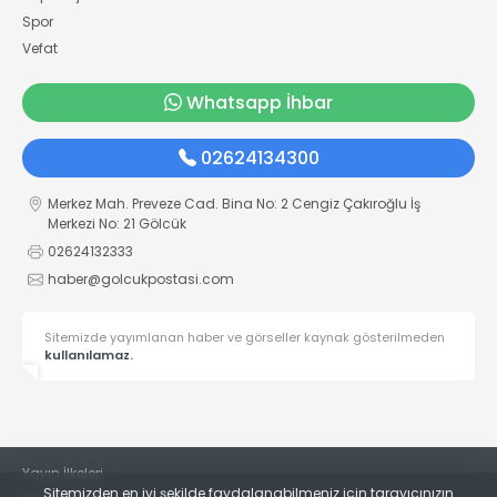
Spor
Vefat
Whatsapp İhbar
02624134300
Merkez Mah. Preveze Cad. Bina No: 2 Cengiz Çakıroğlu İş
Merkezi No: 21 Gölcük
02624132333
haber@golcukpostasi.com
Sitemizde yayımlanan haber ve görseller kaynak gösterilmeden
kullanılamaz.
Yayın İlkeleri
Sitemizden en iyi şekilde faydalanabilmeniz için tarayıcınızın