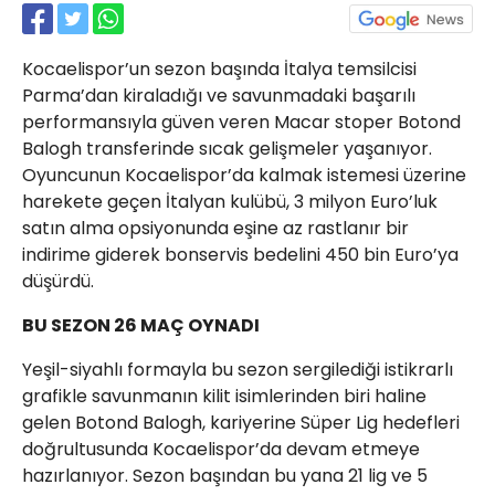
21 Gölcük
02624132333
Kocaelispor’un sezon başında İtalya temsilcisi
haber@golcukpostasi.com
Parma’dan kiraladığı ve savunmadaki başarılı
performansıyla güven veren Macar stoper Botond
Balogh transferinde sıcak gelişmeler yaşanıyor.
Oyuncunun Kocaelispor’da kalmak istemesi üzerine
harekete geçen İtalyan kulübü, 3 milyon Euro’luk
satın alma opsiyonunda eşine az rastlanır bir
indirime giderek bonservis bedelini 450 bin Euro’ya
düşürdü.
BU SEZON 26 MAÇ OYNADI
Yeşil-siyahlı formayla bu sezon sergilediği istikrarlı
grafikle savunmanın kilit isimlerinden biri haline
gelen Botond Balogh, kariyerine Süper Lig hedefleri
doğrultusunda Kocaelispor’da devam etmeye
hazırlanıyor. Sezon başından bu yana 21 lig ve 5