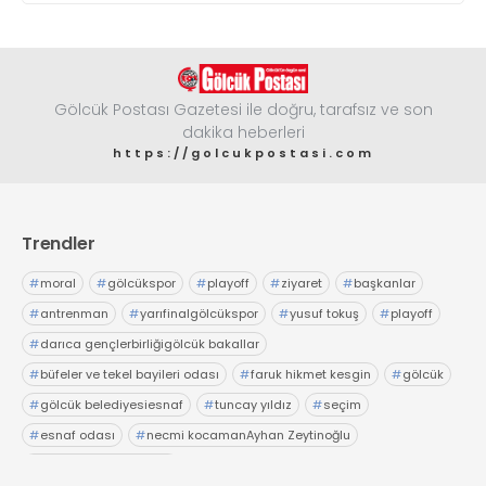
Gölcük Postası Gazetesi ile doğru, tarafsız ve son
dakika heberleri
https://golcukpostasi.com
Trendler
#
moral
#
gölcükspor
#
playoff
#
ziyaret
#
başkanlar
#
antrenman
#
yarıfinalgölcükspor
#
yusuf tokuş
#
playoff
#
darıca gençlerbirliğigölcük bakallar
#
büfeler ve tekel bayileri odası
#
faruk hikmet kesgin
#
gölcük
#
gölcük belediyesiesnaf
#
tuncay yıldız
#
seçim
#
esnaf odası
#
necmi kocamanAyhan Zeytinoğlu
#
Kocaeli Sanayi Odası