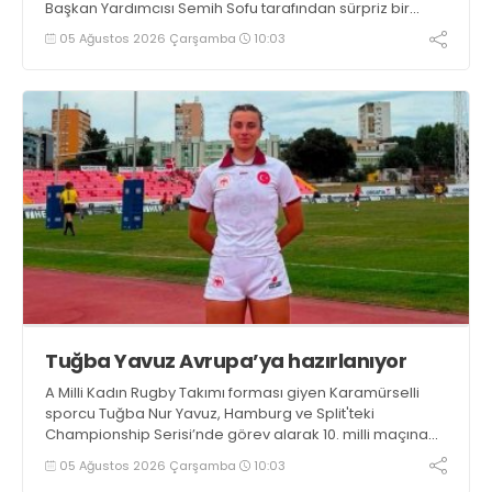
Başkan Yardımcısı Semih Sofu tarafından sürpriz bir
moral ziyareti gerçekleştirildi
05 Ağustos 2026 Çarşamba
10:03
Tuğba Yavuz Avrupa’ya hazırlanıyor
A Milli Kadın Rugby Takımı forması giyen Karamürselli
sporcu Tuğba Nur Yavuz, Hamburg ve Split'teki
Championship Serisi’nde görev alarak 10. milli maçına
çıkma eşiğini geride bıraktı
05 Ağustos 2026 Çarşamba
10:03