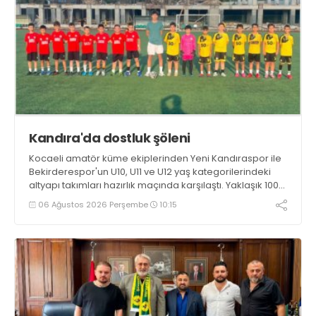
Kandıra'da dostluk şöleni
Kocaeli amatör küme ekiplerinden Yeni Kandıraspor ile
Bekirderespor'un U10, U11 ve U12 yaş kategorilerindeki
altyapı takımları hazırlık maçında karşılaştı. Yaklaşık 100
genç futbolcunun ter döktüğü maçların ardından
06 Ağustos 2026 Perşembe
10:15
sporculara Kandıra'nın yöresel lezzeti mancarlı pide ve
karpuz ikram edildi