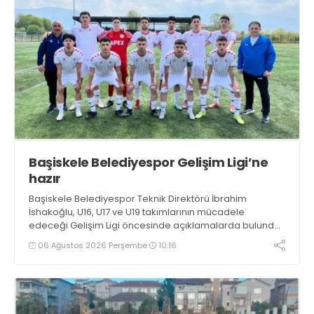
Başiskele Belediyespor Gelişim Ligi’ne
hazır
Başiskele Belediyespor Teknik Direktörü İbrahim
İshakoğlu, U16, U17 ve U19 takımlarının mücadele
edeceği Gelişim Ligi öncesinde açıklamalarda bulundu.
Genç oyuncuların gelişimine dikkat çeken İshakoğlu,
06 Ağustos 2026 Perşembe
10:16
hedeflerinin sadece sonuç almak değil, Türk futboluna
örnek sporcular kazandırmak olduğunu söyledi