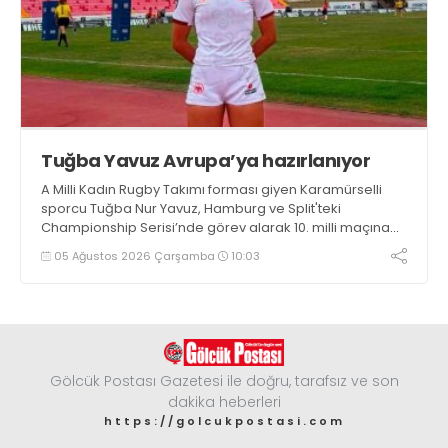
Tuğba Yavuz Avrupa’ya hazırlanıyor
A Milli Kadın Rugby Takımı forması giyen Karamürselli
sporcu Tuğba Nur Yavuz, Hamburg ve Split'teki
Championship Serisi’nde görev alarak 10. milli maçına
çıkma eşiğini geride bıraktı
05 Ağustos 2026 Çarşamba
10:03
Gölcük Postası Gazetesi ile doğru, tarafsız ve son
dakika heberleri
https://golcukpostasi.com