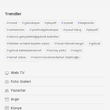
Trendler
#
moral
#
gölcükspor
#
playoff
#
ziyaret
#
başkanlar
#
antrenman
#
yarıfinalgölcükspor
#
yusuf tokuş
#
playoff
#
darıca gençlerbirliğigölcük bakallar
#
büfeler ve tekel bayileri odası
#
faruk hikmet kesgin
#
gölcük
#
gölcük belediyesiesnaf
#
tuncay yıldız
#
seçim
#
esnaf odası
#
necmi kocamanAyhan Zeytinoğlu
#
Kocaeli Sanayi Odası
Web TV
Foto Galeri
Yazarlar
Arşiv
Künye