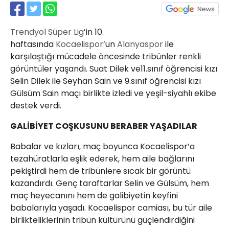
21 Gölcük
02624132333
Trendyol Süper Lig
’in 10.
haber@golcukpostasi.com
haftasında
Kocaelispor
’un
Alanyaspor
ile
karşılaştığı mücadele öncesinde tribünler renkli
görüntüler yaşandı. Suat Dilek ve11.sınıf öğrencisi kızı
Selin Dilek ile Seyhan Sain ve 9.sınıf öğrencisi kızı
Gülsüm Sain maçı birlikte izledi ve yeşil-siyahlı ekibe
destek verdi.
GALİBİYET COŞKUSUNU BERABER YAŞADILAR
Babalar ve kızları, maç boyunca Kocaelispor’a
tezahüratlarla eşlik ederek, hem aile bağlarını
pekiştirdi hem de tribünlere sıcak bir görüntü
kazandırdı. Genç taraftarlar Selin ve Gülsüm, hem
maç heyecanını hem de galibiyetin keyfini
babalarıyla yaşadı. Kocaelispor camiası, bu tür aile
birlikteliklerinin tribün kültürünü güçlendirdiğini