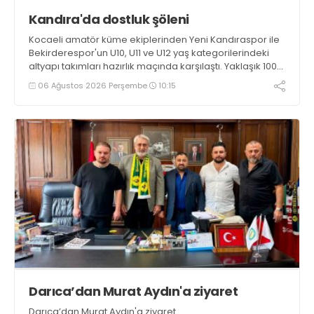
Kandıra'da dostluk şöleni
Kocaeli amatör küme ekiplerinden Yeni Kandıraspor ile
Bekirderespor'un U10, U11 ve U12 yaş kategorilerindeki
altyapı takımları hazırlık maçında karşılaştı. Yaklaşık 100
genç futbolcunun ter döktüğü maçların ardından
06 Ağustos 2026 Perşembe
10:15
sporculara Kandıra'nın yöresel lezzeti mancarlı pide ve
karpuz ikram edildi
Darıca’dan Murat Aydın'a ziyaret
Darıca’dan Murat Aydın'a ziyaret