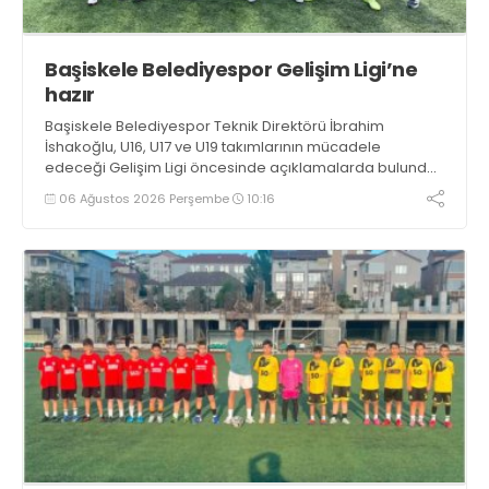
Başiskele Belediyespor Gelişim Ligi’ne
hazır
Başiskele Belediyespor Teknik Direktörü İbrahim
İshakoğlu, U16, U17 ve U19 takımlarının mücadele
edeceği Gelişim Ligi öncesinde açıklamalarda bulundu.
Genç oyuncuların gelişimine dikkat çeken İshakoğlu,
06 Ağustos 2026 Perşembe
10:16
hedeflerinin sadece sonuç almak değil, Türk futboluna
örnek sporcular kazandırmak olduğunu söyledi