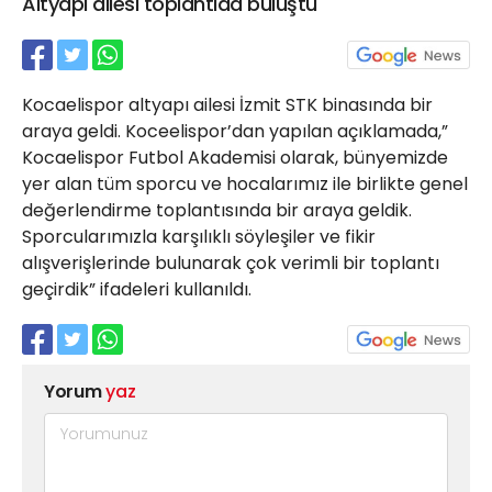
Altyapı ailesi toplantıda buluştu
21 Gölcük
02624132333
haber@golcukpostasi.com
Kocaelispor altyapı ailesi İzmit STK binasında bir
araya geldi. Koceelispor’dan yapılan açıklamada,”
Kocaelispor Futbol Akademisi olarak, bünyemizde
yer alan tüm sporcu ve hocalarımız ile birlikte genel
değerlendirme toplantısında bir araya geldik.
Sporcularımızla karşılıklı söyleşiler ve fikir
alışverişlerinde bulunarak çok verimli bir toplantı
geçirdik” ifadeleri kullanıldı.
Yorum
yaz