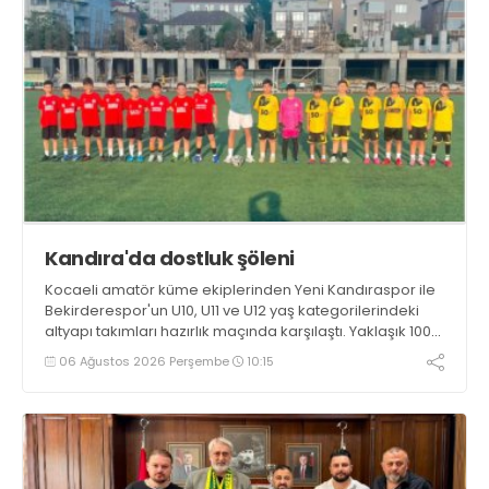
Kandıra'da dostluk şöleni
Kocaeli amatör küme ekiplerinden Yeni Kandıraspor ile
Bekirderespor'un U10, U11 ve U12 yaş kategorilerindeki
altyapı takımları hazırlık maçında karşılaştı. Yaklaşık 100
genç futbolcunun ter döktüğü maçların ardından
06 Ağustos 2026 Perşembe
10:15
sporculara Kandıra'nın yöresel lezzeti mancarlı pide ve
karpuz ikram edildi