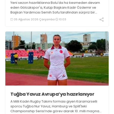
Yeni sezon hazırlıklarına Bolu’da hız kesmeden devam
eden Gölcükspor'a, Kulüp Başkanı Kadir Özdemir ve
Başkan Yardımcısı Semih Sofu tarafından sürpriz bir
moral ziyareti gerçekleştirildi
05 Ağustos 2026 Çarşamba
10:03
Tuğba Yavuz Avrupa’ya hazırlanıyor
A Milli Kadın Rugby Takımı forması giyen Karamürselli
sporcu Tuğba Nur Yavuz, Hamburg ve Split'teki
Championship Serisi’nde görev alarak 10. milli maçına