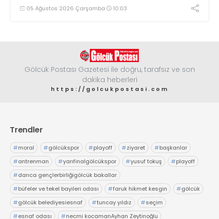
çıkma eşiğini geride bıraktı
05 Ağustos 2026 Çarşamba
10:03
Gölcük Postası Gazetesi ile doğru, tarafsız ve son
dakika heberleri
https://golcukpostasi.com
Trendler
#
moral
#
gölcükspor
#
playoff
#
ziyaret
#
başkanlar
#
antrenman
#
yarıfinalgölcükspor
#
yusuf tokuş
#
playoff
#
darıca gençlerbirliğigölcük bakallar
#
büfeler ve tekel bayileri odası
#
faruk hikmet kesgin
#
gölcük
#
gölcük belediyesiesnaf
#
tuncay yıldız
#
seçim
#
esnaf odası
#
necmi kocamanAyhan Zeytinoğlu