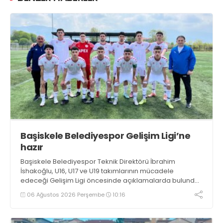
Başiskele Belediyespor Gelişim Ligi’ne
hazır
Başiskele Belediyespor Teknik Direktörü İbrahim
İshakoğlu, U16, U17 ve U19 takımlarının mücadele
edeceği Gelişim Ligi öncesinde açıklamalarda bulundu.
Genç oyuncuların gelişimine dikkat çeken İshakoğlu,
06 Ağustos 2026 Perşembe
10:16
hedeflerinin sadece sonuç almak değil, Türk futboluna
örnek sporcular kazandırmak olduğunu söyledi