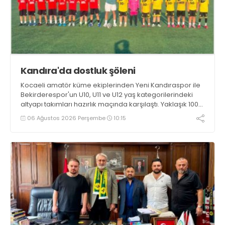
Kandıra'da dostluk şöleni
Kocaeli amatör küme ekiplerinden Yeni Kandıraspor ile
Bekirderespor'un U10, U11 ve U12 yaş kategorilerindeki
altyapı takımları hazırlık maçında karşılaştı. Yaklaşık 100
genç futbolcunun ter döktüğü maçların ardından
06 Ağustos 2026 Perşembe
10:15
sporculara Kandıra'nın yöresel lezzeti mancarlı pide ve
karpuz ikram edildi