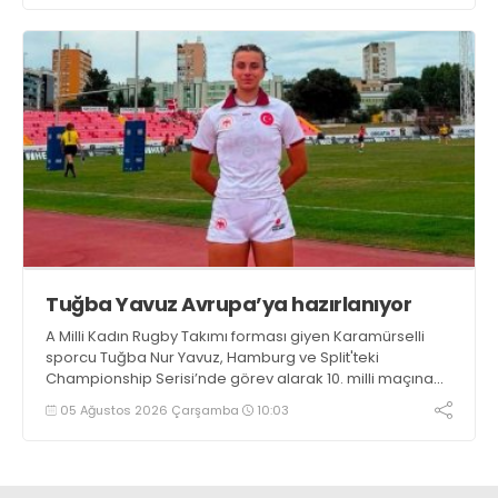
Tuğba Yavuz Avrupa’ya hazırlanıyor
A Milli Kadın Rugby Takımı forması giyen Karamürselli
sporcu Tuğba Nur Yavuz, Hamburg ve Split'teki
Championship Serisi’nde görev alarak 10. milli maçına
çıkma eşiğini geride bıraktı
05 Ağustos 2026 Çarşamba
10:03