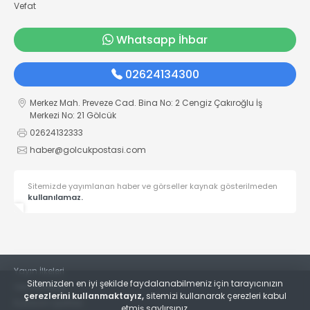
Vefat
Whatsapp İhbar
02624134300
Merkez Mah. Preveze Cad. Bina No: 2 Cengiz Çakıroğlu İş
Merkezi No: 21 Gölcük
02624132333
haber@golcukpostasi.com
Sitemizde yayımlanan haber ve görseller kaynak gösterilmeden
kullanılamaz.
Yayın İlkeleri
Sitemizden en iyi şekilde faydalanabilmeniz için tarayıcınızın
Veri Politikası
çerezlerini kullanmaktayız,
sitemizi kullanarak çerezleri kabul
Kullanım Şartları
etmiş saylırsınız.