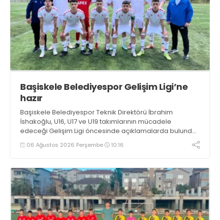
Başiskele Belediyespor Gelişim Ligi’ne
hazır
Başiskele Belediyespor Teknik Direktörü İbrahim
İshakoğlu, U16, U17 ve U19 takımlarının mücadele
edeceği Gelişim Ligi öncesinde açıklamalarda bulundu.
Genç oyuncuların gelişimine dikkat çeken İshakoğlu,
06 Ağustos 2026 Perşembe
10:16
hedeflerinin sadece sonuç almak değil, Türk futboluna
örnek sporcular kazandırmak olduğunu söyledi