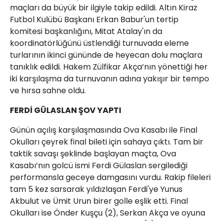
maçları da büyük bir ilgiyle takip edildi. Altın Kiraz
Futbol Kulübü Başkanı Erkan Babur'un tertip
komitesi başkanlığını, Mitat Atalay'ın da
koordinatörlüğünü üstlendiği turnuvada eleme
turlarının ikinci gününde de heyecan dolu maçlara
tanıklık edildi. Hakem Zülfikar Akça’nın yönettiği her
iki karşılaşma da turnuvanın adına yakışır bir tempo
ve hırsa sahne oldu.
FERDİ GÜLASLAN ŞOV YAPTI
Günün açılış karşılaşmasında Ova Kasabı ile Final
Okulları çeyrek final bileti için sahaya çıktı. Tam bir
taktik savaşı şeklinde başlayan maçta, Ova
Kasabı’nın golcü ismi Ferdi Gülaslan sergilediği
performansla geceye damgasını vurdu. Rakip fileleri
tam 5 kez sarsarak yıldızlaşan Ferdi'ye Yunus
Akbulut ve Ümit Urun birer golle eşlik etti. Final
Okulları ise Önder Kuşçu (2), Serkan Akça ve oyuna