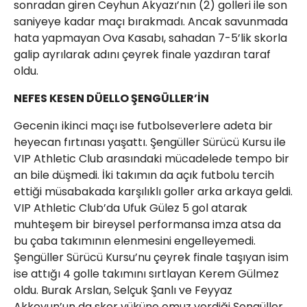
sonradan giren Ceyhun Akyazı’nın (2) golleri ile son
saniyeye kadar maçı bırakmadı. Ancak savunmada
hata yapmayan Ova Kasabı, sahadan 7-5’lik skorla
galip ayrılarak adını çeyrek finale yazdıran taraf
oldu.
NEFES KESEN DÜELLO ŞENGÜLLER’İN
Gecenin ikinci maçı ise futbolseverlere adeta bir
heyecan fırtınası yaşattı. Şengüller Sürücü Kursu ile
VIP Athletic Club arasındaki mücadelede tempo bir
an bile düşmedi. İki takımın da açık futbolu tercih
ettiği müsabakada karşılıklı goller arka arkaya geldi.
VIP Athletic Club’da Ufuk Gülez 5 gol atarak
muhteşem bir bireysel performansa imza atsa da
bu çaba takımının elenmesini engelleyemedi.
Şengüller Sürücü Kursu’nu çeyrek finale taşıyan isim
ise attığı 4 golle takımını sırtlayan Kerem Gülmez
oldu. Burak Arslan, Selçuk Şanlı ve Feyyaz
Akkoyun’un da skor yüküne omuz verdiği Şengüller