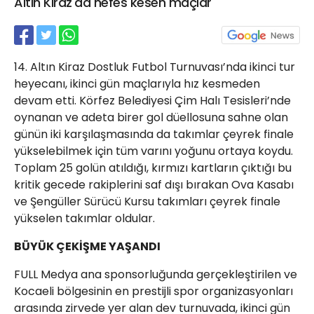
Altın Kiraz'da nefes kesen maçlar
21 Gölcük
02624132333
haber@golcukpostasi.com
14. Altın Kiraz Dostluk Futbol Turnuvası’nda ikinci tur
heyecanı, ikinci gün maçlarıyla hız kesmeden
devam etti. Körfez Belediyesi Çim Halı Tesisleri’nde
oynanan ve adeta birer gol düellosuna sahne olan
günün iki karşılaşmasında da takımlar çeyrek finale
yükselebilmek için tüm varını yoğunu ortaya koydu.
Toplam 25 golün atıldığı, kırmızı kartların çıktığı bu
kritik gecede rakiplerini saf dışı bırakan Ova Kasabı
ve Şengüller Sürücü Kursu takımları çeyrek finale
yükselen takımlar oldular.
BÜYÜK ÇEKİŞME YAŞANDI
FULL Medya ana sponsorluğunda gerçekleştirilen ve
Kocaeli bölgesinin en prestijli spor organizasyonları
arasında zirvede yer alan dev turnuvada, ikinci gün