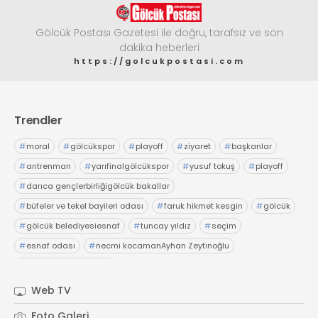
Gölcük Postası Gazetesi ile doğru, tarafsız ve son
dakika heberleri
https://golcukpostasi.com
Trendler
#
moral
#
gölcükspor
#
playoff
#
ziyaret
#
başkanlar
#
antrenman
#
yarıfinalgölcükspor
#
yusuf tokuş
#
playoff
#
darıca gençlerbirliğigölcük bakallar
#
büfeler ve tekel bayileri odası
#
faruk hikmet kesgin
#
gölcük
#
gölcük belediyesiesnaf
#
tuncay yıldız
#
seçim
#
esnaf odası
#
necmi kocamanAyhan Zeytinoğlu
#
Kocaeli Sanayi Odası
Web TV
Foto Galeri