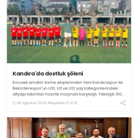
Kandıra'da dostluk şöleni
Kocaeli amatör küme ekiplerinden Yeni Kandıraspor ile
Bekirderespor'un U10, U11 ve U12 yaş kategorilerindeki
altyapı takımları hazırlık maçında karşılaştı. Yaklaşık 100
genç futbolcunun ter döktüğü maçların ardından
06 Ağustos 2026 Perşembe
10:15
sporculara Kandıra'nın yöresel lezzeti mancarlı pide ve
karpuz ikram edildi