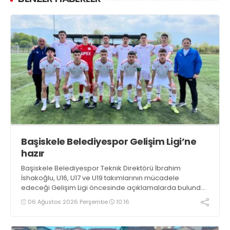
Başiskele Belediyespor Gelişim Ligi’ne
hazır
Başiskele Belediyespor Teknik Direktörü İbrahim
İshakoğlu, U16, U17 ve U19 takımlarının mücadele
edeceği Gelişim Ligi öncesinde açıklamalarda bulundu.
Genç oyuncuların gelişimine dikkat çeken İshakoğlu,
06 Ağustos 2026 Perşembe
10:16
hedeflerinin sadece sonuç almak değil, Türk futboluna
örnek sporcular kazandırmak olduğunu söyledi