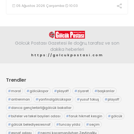
çıkma eşiğini geride bıraktı
05 Ağustos 2026 Çarşamba
10:03
Gölcük Postası Gazetesi ile doğru, tarafsız ve son
dakika heberleri
https://golcukpostasi.com
Trendler
#
moral
#
gölcükspor
#
playoff
#
ziyaret
#
başkanlar
#
antrenman
#
yarıfinalgölcükspor
#
yusuf tokuş
#
playoff
#
darıca gençlerbirliğigölcük bakallar
#
büfeler ve tekel bayileri odası
#
faruk hikmet kesgin
#
gölcük
#
gölcük belediyesiesnaf
#
tuncay yıldız
#
seçim
#
esnaf odası
#
necmi kocamanAyhan Zeytinoğlu