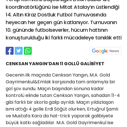
21 Gölcük
koordinatörlüğünü ise Mitat Atalay’ın üstlendiği
02624132333
14. Altın Kiraz Dostluk Futbol Turnuvasında
heyecan her geçen gün katlanıyor. Turnuvanın
haber@golcukpostasi.com
10. gününde futbolseverler, hücum hattının
konuşturulduğu iki farklı mücadeleye tanıklık etti
CENKSAN YANGIN’DAN
11 GOLLÜ GALİBİYET
Gecenin ilk maçında Cenksan Yangın, M.A. Gold
Gayrimenkul&Emlak karşısında tam anlamıyla bir
gol şov sundu. Maçın başından sonuna kadar
kontrolü elinde tutan Cenksan Yangın, sahadan 11-4
gibi farklı bir skorla galip ayrıldı. Maçın yıldızlaşan
ismi attığı 4 golle Erdi Söğüt olurken, Ertuğrul Şamlı
ve Mustafa Kara da hat-trick yaparak galibiyete
büyük katkı sağladılar. M.A. Gold Gayrimenkul ise