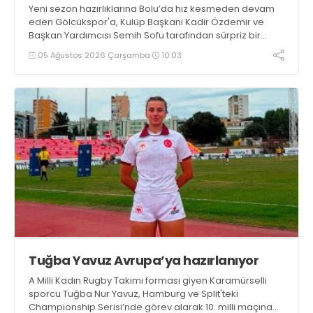
Yeni sezon hazırlıklarına Bolu’da hız kesmeden devam
eden Gölcükspor'a, Kulüp Başkanı Kadir Özdemir ve
Başkan Yardımcısı Semih Sofu tarafından sürpriz bir
moral ziyareti gerçekleştirildi
05 Ağustos 2026 Çarşamba
10:03
Tuğba Yavuz Avrupa’ya hazırlanıyor
A Milli Kadın Rugby Takımı forması giyen Karamürselli
sporcu Tuğba Nur Yavuz, Hamburg ve Split'teki
Championship Serisi’nde görev alarak 10. milli maçına