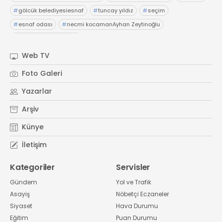
#
gölcük belediyesiesnaf
#
tuncay yıldız
#
seçim
#
esnaf odası
#
necmi kocamanAyhan Zeytinoğlu
#
Kocaeli Sanayi Odası
Web TV
Foto Galeri
Yazarlar
Arşiv
Künye
İletişim
Kategoriler
Servisler
Gündem
Yol ve Trafik
Asayiş
Nöbetçi Eczaneler
Siyaset
Hava Durumu
Eğitim
Puan Durumu