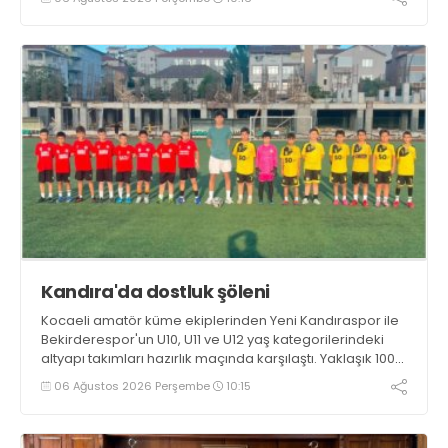
hedeflerinin sadece sonuç almak değil, Türk futboluna
örnek sporcular kazandırmak olduğunu söyledi
Kandıra'da dostluk şöleni
Kocaeli amatör küme ekiplerinden Yeni Kandıraspor ile
Bekirderespor'un U10, U11 ve U12 yaş kategorilerindeki
altyapı takımları hazırlık maçında karşılaştı. Yaklaşık 100
genç futbolcunun ter döktüğü maçların ardından
06 Ağustos 2026 Perşembe
10:15
sporculara Kandıra'nın yöresel lezzeti mancarlı pide ve
karpuz ikram edildi