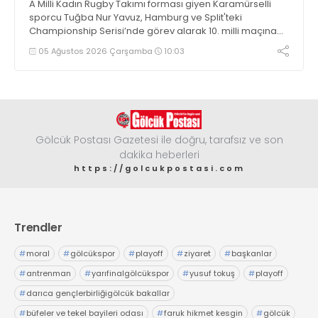
A Milli Kadın Rugby Takımı forması giyen Karamürselli
sporcu Tuğba Nur Yavuz, Hamburg ve Split'teki
Championship Serisi’nde görev alarak 10. milli maçına
çıkma eşiğini geride bıraktı
05 Ağustos 2026 Çarşamba
10:03
Gölcük Postası Gazetesi ile doğru, tarafsız ve son
dakika heberleri
https://golcukpostasi.com
Trendler
#
moral
#
gölcükspor
#
playoff
#
ziyaret
#
başkanlar
#
antrenman
#
yarıfinalgölcükspor
#
yusuf tokuş
#
playoff
#
darıca gençlerbirliğigölcük bakallar
#
büfeler ve tekel bayileri odası
#
faruk hikmet kesgin
#
gölcük