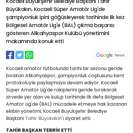
Kocaeli Büyükşehir Belediye Başkanı Tahir
21 Gölcük
Büyükakın, Kocaeli Süper Amatör Lig'de
02624132333
şampiyonluk ipini göğüsleyerek tarihinde ilk kez
haber@golcukpostasi.com
Bölgesel Amatör Lig'e (BAL) çıkma başarısı
gösteren Alikahyaspor Kulübü yönetimini
makamında konuk etti
Kocaeli amatör futbolunda tarihi bir sezonu geride
bırakan Alikahyaspor, şampiyonluk coşkusunu kent
protokolüyle paylaşmaya devam ediyor. Kocaeli
Süper Amatör Lig'de rakiplerini geride bırakarak
zirvede yer alan ve kulüp tarihinde ilk defa Bölgesel
Amatör Lig'de (BAL) mücadele etmeye hak kazanan
ekibin yönetimi, Kocaeli Büyükşehir Belediye
Başkanı
Tahir Büyükakın
'ı ziyaret etti.
TAHİR BAŞKAN TEBRİK ETTİ