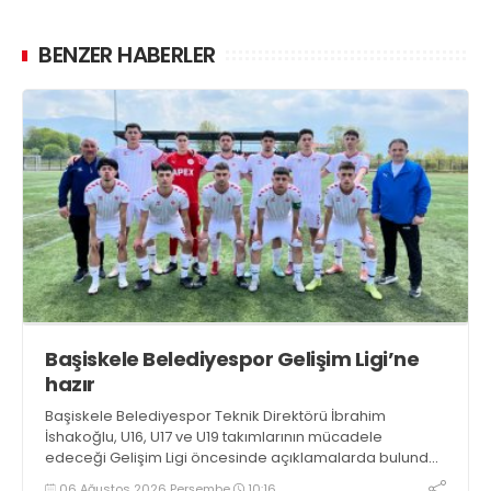
BENZER HABERLER
Başiskele Belediyespor Gelişim Ligi’ne
hazır
Başiskele Belediyespor Teknik Direktörü İbrahim
İshakoğlu, U16, U17 ve U19 takımlarının mücadele
edeceği Gelişim Ligi öncesinde açıklamalarda bulundu.
Genç oyuncuların gelişimine dikkat çeken İshakoğlu,
06 Ağustos 2026 Perşembe
10:16