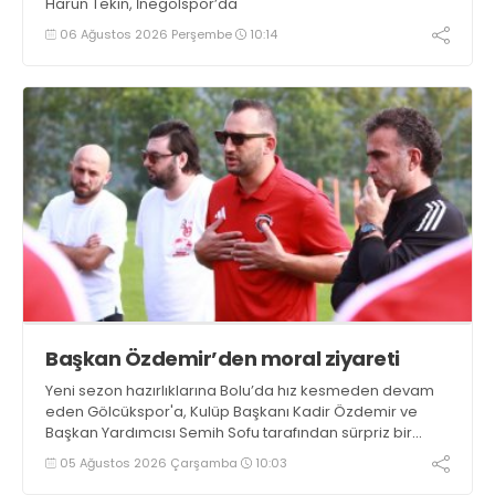
Harun Tekin, İnegölspor’da
06 Ağustos 2026 Perşembe
10:14
Başkan Özdemir’den moral ziyareti
Yeni sezon hazırlıklarına Bolu’da hız kesmeden devam
eden Gölcükspor'a, Kulüp Başkanı Kadir Özdemir ve
Başkan Yardımcısı Semih Sofu tarafından sürpriz bir
moral ziyareti gerçekleştirildi
05 Ağustos 2026 Çarşamba
10:03