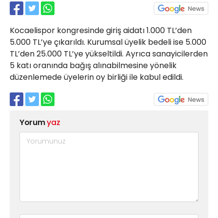
21 Gölcük
02624132333
Kocaelispor kongresinde giriş aidatı 1.000 TL’den
haber@golcukpostasi.com
5.000 TL’ye çıkarıldı. Kurumsal üyelik bedeli ise 5.000
TL’den 25.000 TL’ye yükseltildi. Ayrıca sanayicilerden
5 katı oranında bağış alınabilmesine yönelik
düzenlemede üyelerin oy birliği ile kabul edildi.
Yorum
yaz