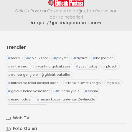
Gölcük Postası Gazetesi ile doğru, tarafsız ve son
dakika heberleri
https://golcukpostasi.com
Trendler
#
moral
#
gölcükspor
#
playoff
#
ziyaret
#
başkanlar
#
antrenman
#
yarıfinalgölcükspor
#
yusuf tokuş
#
playoff
#
darıca gençlerbirliğigölcük bakallar
#
büfeler ve tekel bayileri odası
#
faruk hikmet kesgin
#
gölcük
#
gölcük belediyesiesnaf
#
tuncay yıldız
#
seçim
#
esnaf odası
#
necmi kocamanAyhan Zeytinoğlu
#
Kocaeli Sanayi Odası
Web TV
Foto Galeri