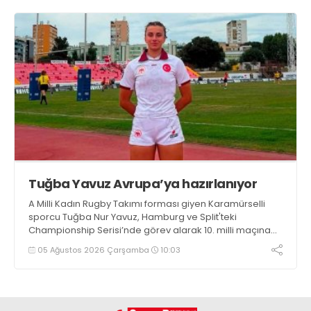
Tuğba Yavuz Avrupa’ya hazırlanıyor
A Milli Kadın Rugby Takımı forması giyen Karamürselli
sporcu Tuğba Nur Yavuz, Hamburg ve Split'teki
Championship Serisi’nde görev alarak 10. milli maçına
çıkma eşiğini geride bıraktı
05 Ağustos 2026 Çarşamba
10:03