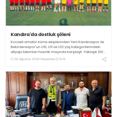
Kandıra'da dostluk şöleni
Kocaeli amatör küme ekiplerinden Yeni Kandıraspor ile
Bekirderespor'un U10, U11 ve U12 yaş kategorilerindeki
altyapı takımları hazırlık maçında karşılaştı. Yaklaşık 100
genç futbolcunun ter döktüğü maçların ardından
06 Ağustos 2026 Perşembe
10:15
sporculara Kandıra'nın yöresel lezzeti mancarlı pide ve
karpuz ikram edildi