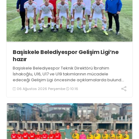
Başiskele Belediyespor Gelişim Ligi’ne
hazır
Başiskele Belediyespor Teknik Direktörü İbrahim
İshakoğlu, U16, U17 ve U19 takımlarının mücadele
edeceği Gelişim Ligi öncesinde açıklamalarda bulundu.
Genç oyuncuların gelişimine dikkat çeken İshakoğlu,
06 Ağustos 2026 Perşembe
10:16
hedeflerinin sadece sonuç almak değil, Türk futboluna
örnek sporcular kazandırmak olduğunu söyledi