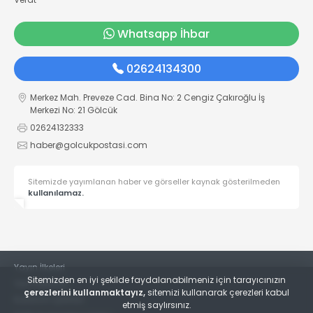
Whatsapp İhbar
02624134300
Merkez Mah. Preveze Cad. Bina No: 2 Cengiz Çakıroğlu İş
Merkezi No: 21 Gölcük
02624132333
haber@golcukpostasi.com
Sitemizde yayımlanan haber ve görseller kaynak gösterilmeden
kullanılamaz.
Yayın İlkeleri
Sitemizden en iyi şekilde faydalanabilmeniz için tarayıcınızın
Veri Politikası
çerezlerini kullanmaktayız,
sitemizi kullanarak çerezleri kabul
Kullanım Şartları
etmiş saylırsınız.