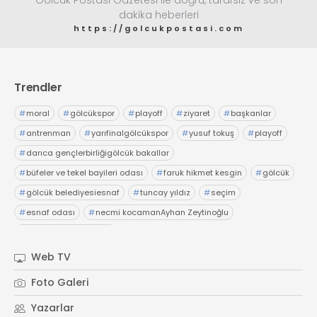
Gölcük Postası Gazetesi ile doğru, tarafsız ve son
dakika heberleri
https://golcukpostasi.com
Trendler
#
moral
#
gölcükspor
#
playoff
#
ziyaret
#
başkanlar
#
antrenman
#
yarıfinalgölcükspor
#
yusuf tokuş
#
playoff
#
darıca gençlerbirliğigölcük bakallar
#
büfeler ve tekel bayileri odası
#
faruk hikmet kesgin
#
gölcük
#
gölcük belediyesiesnaf
#
tuncay yıldız
#
seçim
#
esnaf odası
#
necmi kocamanAyhan Zeytinoğlu
#
Kocaeli Sanayi Odası
Web TV
Foto Galeri
Yazarlar