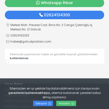
Whatsapp İhbar
02624134300
Merkez Mah. Preveze Cad. Bina No: 2 Cengiz Çakıroğlu İş
Merkezi No: 21 Gölcük
02624132333
haber@golcukpostasi.com
Sitemizde yayımlanan haber ve görseller kaynak gösterilmeden
kullanılamaz.
Yayın İlkeleri
Sitemizden en iyi şekilde faydalanabilmeniz için tarayıcınızın
Veri Politikası
çerezlerini kullanmaktayız,
sitemizi kullanarak çerezleri kabul
Kullanım Şartları
etmiş saylırsınız.
KVKK Aydınlatma Metni
Detaylar
Anladım
KVKK Bilgi Talep Formu