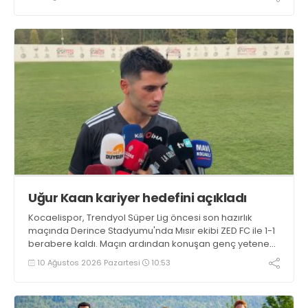
Uğur Kaan kariyer hedefini açıkladı
Kocaelispor, Trendyol Süper Lig öncesi son hazırlık
maçında Derince Stadyumu'nda Mısır ekibi ZED FC ile 1-1
berabere kaldı. Maçın ardından konuşan genç yetenek
Uğur Kaan Yıldız, "İlk yarı iyi değildik ama soyunma
10 Ağustos 2026 Pazartesi
10:53
odasındaki uyarılarla kendimize geldik. Tek önceliğim
Kocaelispor'un başarısı" dedi