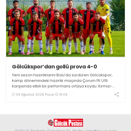
Gölcükspor’dan gollü prova 4-0
Yeni sezon hazırlıklarını Bolu’da sürdüren Gölcükspor,
kamp dönemindeki hazırlık maçında Çorum FK U19
karşısında etkili bir performans ortaya koydu. Kırmızı-
siyahlılar, iki devrede bulduğu gollerle rakibini 4-0
09 Ağustos 2026 Pazar
16:09
mağlup etti