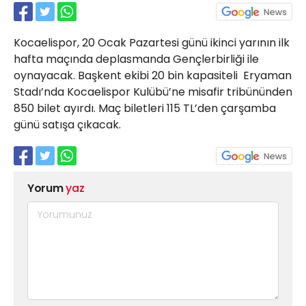
21 Gölcük
02624132333
Kocaelispor, 20 Ocak Pazartesi günü ikinci yarının ilk
haber@golcukpostasi.com
hafta maçında deplasmanda Gençlerbirliği ile
oynayacak. Başkent ekibi 20 bin kapasiteli Eryaman
Stadı’nda Kocaelispor Kulübü’ne misafir tribününden
850 bilet ayırdı. Maç biletleri 115 TL’den çarşamba
günü satışa çıkacak.
Yorum
yaz