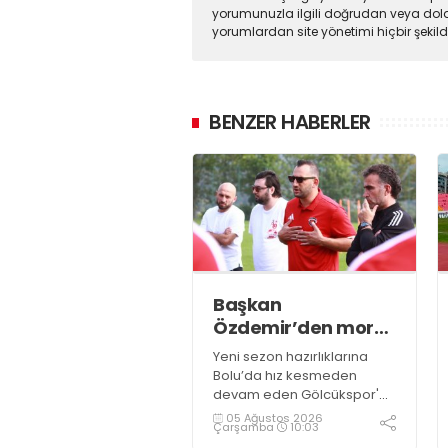
yorumunuzla ilgili doğrudan veya dola
yorumlardan site yönetimi hiçbir şeki
BENZER HABERLER
Başkan
Özdemir’den moral
ziyareti
Yeni sezon hazırlıklarına
Bolu’da hız kesmeden
devam eden Gölcükspor'a,
Kulüp Başkanı Kadir
05 Ağustos 2026
Çarşamba
10:03
Özdemir ve Başkan