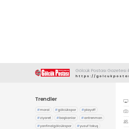
Gölcük Postası Gazetesi il
https://golcukposta
Trendler
#
moral
#
gölcükspor
#
playoff
#
ziyaret
#
başkanlar
#
antrenman
#
yarıfinalgölcükspor
#
yusuf tokuş