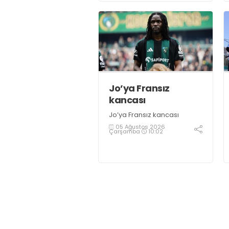
Yardımcısı Semih Sofu
tarafından sürpriz bir moral
ziyareti gerçekleştirildi
Jo’ya Fransız
kancası
Jo’ya Fransız kancası
05 Ağustos 2026
Çarşamba
10:02