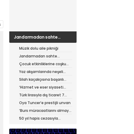
Jandarmadan sahte
çantacılara darbe
Müzik dolu aile pikniği
Jandarmadan sahte
çantacılara darbe
Çocuk etkinliklerine coşku
dolu final
Yaz akşamlarında neşeli
etkinlikler
Silah kaçakçısına başarılı
operasyon
‘Hizmet ve eser siyaseti
yapıyoruz’
Türk lirasıyla dış ticaret 7
ayda 900 milyar lirayı aştı
Oya Tuncer’e prestijli unvan
‘Burs müracaatlarını almaya
başladık’
50 yıl hapis cezasıyla
aranıyordu, yakalandı