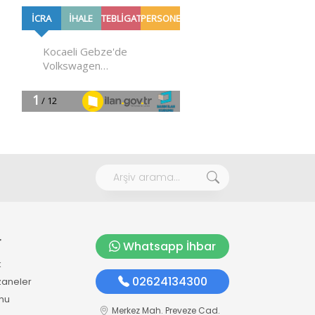
r
Whatsapp İhbar
k
02624134300
zaneler
mu
Merkez Mah. Preveze Cad.