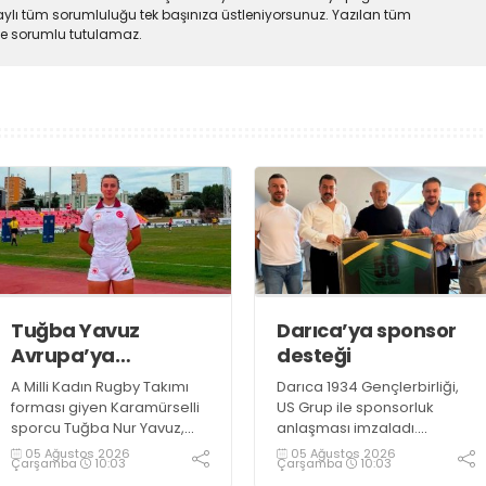
ylı tüm sorumluluğu tek başınıza üstleniyorsunuz. Yazılan tüm
lde sorumlu tutulamaz.
Tuğba Yavuz
Darıca’ya sponsor
Avrupa’ya
desteği
hazırlanıyor
A Milli Kadın Rugby Takımı
Darıca 1934 Gençlerbirliği,
forması giyen Karamürselli
US Grup ile sponsorluk
sporcu Tuğba Nur Yavuz,
anlaşması imzaladı.
Hamburg ve Split'teki
Kulüpten yapılan
05 Ağustos 2026
05 Ağustos 2026
Çarşamba
10:03
Çarşamba
10:03
Championship Serisi’nde
açıklamada, anlaşmanın