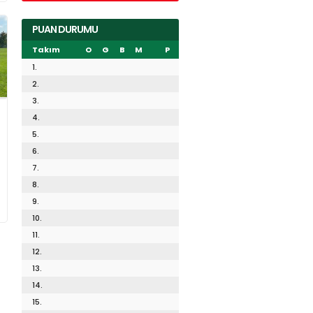
PUAN DURUMU
Takım
O
G
B
M
P
1.
2.
3.
4.
5.
6.
7.
8.
9.
10.
11.
12.
13.
14.
15.