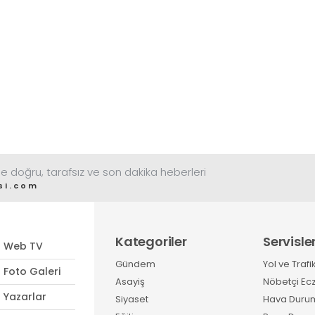
e doğru, tarafsız ve son dakika heberleri
si.com
Kategoriler
Servisle
Web TV
Gündem
Yol ve Trafi
Foto Galeri
Asayiş
Nöbetçi Ec
Yazarlar
Siyaset
Hava Duru