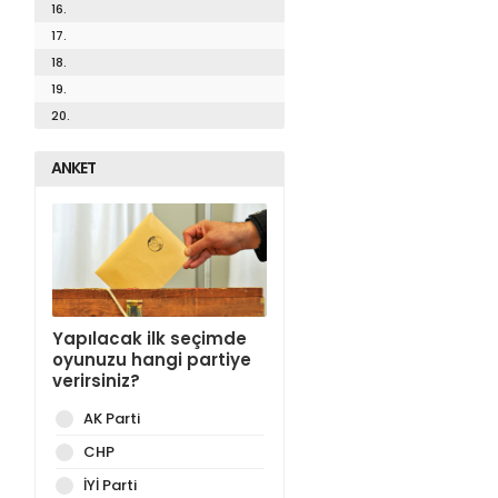
16.
17.
18.
19.
20.
ANKET
Yapılacak ilk seçimde
oyunuzu hangi partiye
verirsiniz?
AK Parti
CHP
İYİ Parti