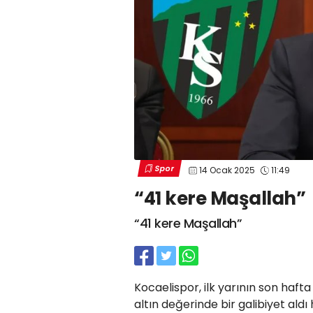
Spor
14 Ocak 2025
11:49
“41 kere Maşallah”
“41 kere Maşallah”
Kocaelispor, ilk yarının son ha
altın değerinde bir galibiyet aldı h