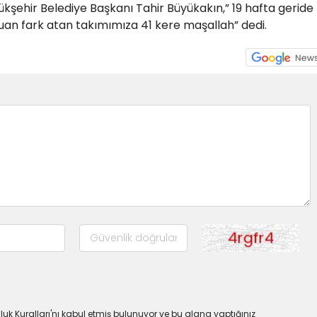
yükşehir Belediye Başkanı Tahir Büyükakın,” 19 hafta geride
puan fark atan takımımıza 41 kere maşallah” dedi.
uk Kuralları'nı kabul etmiş bulunuyor ve bu alana yaptığınız