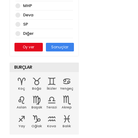
MHP
Deva
SP
Diğer
Oy ver
Sonuçlar
BURÇLAR
Koç
Boğa
İkizler
Yengeç
Aslan
Başak
Terazi
Akrep
Yay
Oğlak
Kova
Balık