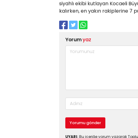
siyahlı ekibi kutlayan Kocaeli Bü
kalırken, en yakın rakiplerine 7 
Yorum
yaz
Yorumu gönder
UYARI:
Bu içeriğe yorum yazarak Toplul