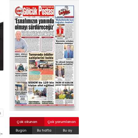
02624132333
haber@golcukpostasi.com
Çok okunan
Çok yorumlanan
Bugün
Bu hafta
Bu ay
l-