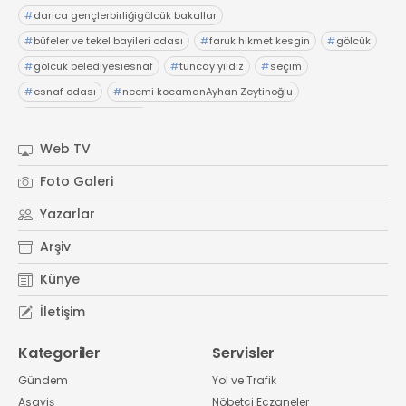
#
darıca gençlerbirliğigölcük bakallar
#
büfeler ve tekel bayileri odası
#
faruk hikmet kesgin
#
gölcük
#
gölcük belediyesiesnaf
#
tuncay yıldız
#
seçim
#
esnaf odası
#
necmi kocamanAyhan Zeytinoğlu
#
Kocaeli Sanayi Odası
Web TV
Foto Galeri
Yazarlar
Arşiv
Künye
İletişim
Kategoriler
Servisler
Gündem
Yol ve Trafik
Asayiş
Nöbetçi Eczaneler