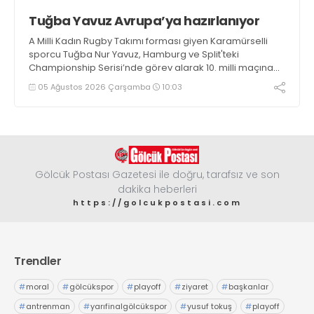
Tuğba Yavuz Avrupa’ya hazırlanıyor
A Milli Kadın Rugby Takımı forması giyen Karamürselli
sporcu Tuğba Nur Yavuz, Hamburg ve Split'teki
Championship Serisi’nde görev alarak 10. milli maçına
çıkma eşiğini geride bıraktı
05 Ağustos 2026 Çarşamba
10:03
Gölcük Postası Gazetesi ile doğru, tarafsız ve son
dakika heberleri
https://golcukpostasi.com
Trendler
#
moral
#
gölcükspor
#
playoff
#
ziyaret
#
başkanlar
#
antrenman
#
yarıfinalgölcükspor
#
yusuf tokuş
#
playoff