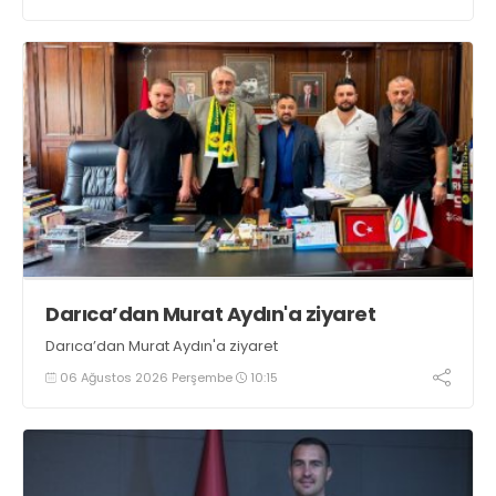
sporculara Kandıra'nın yöresel lezzeti mancarlı pide ve
karpuz ikram edildi
Darıca’dan Murat Aydın'a ziyaret
Darıca’dan Murat Aydın'a ziyaret
06 Ağustos 2026 Perşembe
10:15