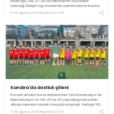
İshakoğlu, U16, U17 ve U19 takımlarının mücadele
edeceği Gelişim Ligi öncesinde açıklamalarda bulundu.
Genç oyuncuların gelişimine dikkat çeken İshakoğlu,
06 Ağustos 2026 Perşembe
10:16
hedeflerinin sadece sonuç almak değil, Türk futboluna
örnek sporcular kazandırmak olduğunu söyledi
Kandıra'da dostluk şöleni
Kocaeli amatör küme ekiplerinden Yeni Kandıraspor ile
Bekirderespor'un U10, U11 ve U12 yaş kategorilerindeki
altyapı takımları hazırlık maçında karşılaştı. Yaklaşık 100
genç futbolcunun ter döktüğü maçların ardından
06 Ağustos 2026 Perşembe
10:15