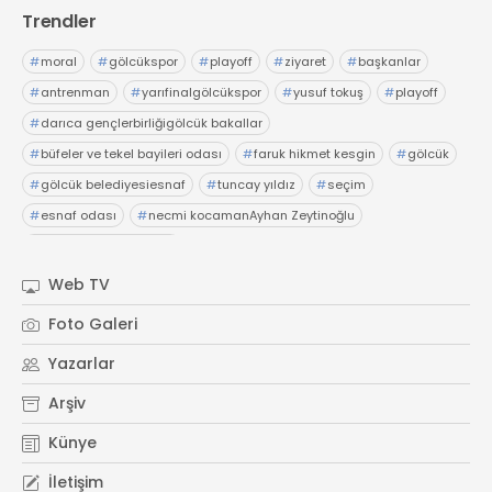
21 Gölcük
Trendler
02624132333
#
moral
#
gölcükspor
#
playoff
#
ziyaret
#
başkanlar
haber@golcukpostasi.com
#
antrenman
#
yarıfinalgölcükspor
#
yusuf tokuş
#
playoff
#
darıca gençlerbirliğigölcük bakallar
#
büfeler ve tekel bayileri odası
#
faruk hikmet kesgin
#
gölcük
#
gölcük belediyesiesnaf
#
tuncay yıldız
#
seçim
#
esnaf odası
#
necmi kocamanAyhan Zeytinoğlu
#
Kocaeli Sanayi Odası
Web TV
Foto Galeri
Yazarlar
Arşiv
Künye
İletişim