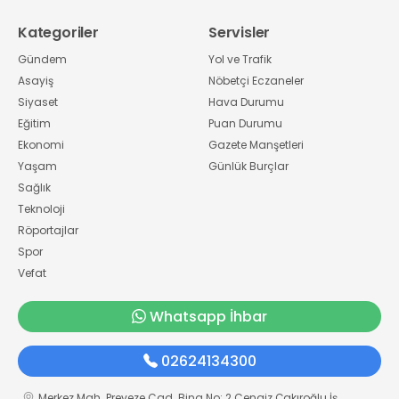
Kategoriler
Servisler
Gündem
Yol ve Trafik
Asayiş
Nöbetçi Eczaneler
Siyaset
Hava Durumu
Eğitim
Puan Durumu
Ekonomi
Gazete Manşetleri
Yaşam
Günlük Burçlar
Sağlık
Teknoloji
Röportajlar
Spor
Vefat
Whatsapp İhbar
02624134300
Merkez Mah. Preveze Cad. Bina No: 2 Cengiz Çakıroğlu İş