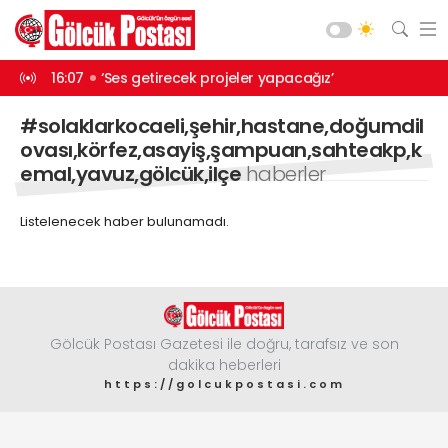
ürüyor
16:07
‘Ses getirecek projeler yapacağız’
13:46
Balık t
Asayiş
#solaklarkocaeli,şehir,hastane,doğumdil
Gündem
ovası,körfez,asayiş,şampuan,sahteakp,k
emal,yavuz,gölcük,ilçe
haberler
Siyaset
Spor
Listelenecek haber bulunamadı.
Ekonomi
Diğer
Yaşam
Gölcük Postası Gazetesi ile doğru, tarafsız ve son
Sağlık
dakika heberleri
Web TV
Galeri
Yazarlar
Teknoloji
https://golcukpostasi.com
Eğitim
Merkez Mah. Preveze Cad. Bina
No: 2 Cengiz Çakıroğlu İş Merkezi No:
Vefat