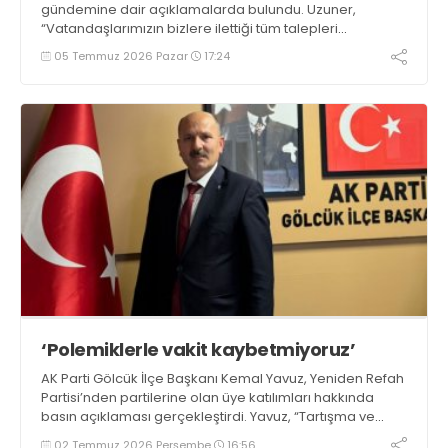
gündemine dair açıklamalarda bulundu. Uzuner,
“Vatandaşlarımızın bizlere ilettiği tüm talepleri
Cumhuriyet Halk Partisi grubu olarak meclise taşıdık. Bu
05 Temmuz 2026 Pazar
17:24
konuların takipçisi olmaya devam edeceğiz” dedi
‘Polemiklerle vakit kaybetmiyoruz’
AK Parti Gölcük İlçe Başkanı Kemal Yavuz, Yeniden Refah
Partisi’nden partilerine olan üye katılımları hakkında
basın açıklaması gerçekleştirdi. Yavuz, “Tartışma ve
polemiklerle vakit kaybetmek yerine Gölcük’ümüz için
02 Temmuz 2026 Perşembe
16:56