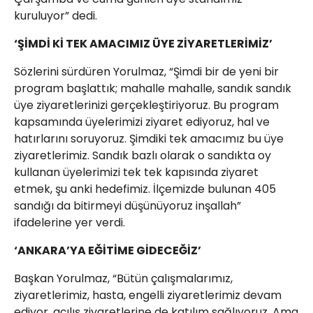
kuruluyor” dedi.
‘ŞİMDİ Kİ TEK AMACIMIZ ÜYE ZİYARETLERİMİZ’
Sözlerini sürdüren Yorulmaz, “Şimdi bir de yeni bir
program başlattık; mahalle mahalle, sandık sandık
üye ziyaretlerinizi gerçekleştiriyoruz. Bu program
kapsamında üyelerimizi ziyaret ediyoruz, hal ve
hatırlarını soruyoruz. Şimdiki tek amacımız bu üye
ziyaretlerimiz. Sandık bazlı olarak o sandıkta oy
kullanan üyelerimizi tek tek kapısında ziyaret
etmek, şu anki hedefimiz. İlçemizde bulunan 405
sandığı da bitirmeyi düşünüyoruz inşallah”
ifadelerine yer verdi.
‘ANKARA’YA EĞİTİME GİDECEĞİZ’
Başkan Yorulmaz, “Bütün çalışmalarımız,
ziyaretlerimiz, hasta, engelli ziyaretlerimiz devam
ediyor, açılış ziyaretlerine de katılım sağlıyoruz. Ama