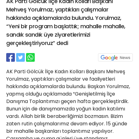
AK Parti Gölcük İlçe Kadın Kolları Başkanı
21 Gölcük
Mehveş Yorulmaz, yaptıkları çalışmalar
02624132333
hakkında açıklamalarda bulundu. Yorulmaz,
haber@golcukpostasi.com
“Yeni bir program başlattık; mahalle mahalle,
sandık sandık üye ziyaretlerimizi
gerçekleştiriyoruz” dedi
AK Parti Gölcük İlçe Kadın Kolları Başkanı Mehveş
Yorulmaz, yaptıkları çalışmalar ve faaliyetleri
hakkında açıklamalarda bulundu. Başkan Yorulmaz,
yapmış olduğu açıklamada “Genişletilmiş İlçe
Danışma Toplantımızı geçen hafta gerçekleştirdik.
Bunun için de danışmamızda yoğun kadın katılımı
vardı. Allah birlik beraberliğimizi bozmasın. Bizim
zaten rutin çalışmalarımız devam ediyor. 15 günde
bir mahalle başkanları toplantımız yapılıyor.
Çarşamba ve cuma günleri üye standımız