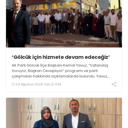
‘Gölcük için hizmete devam edeceğiz’
AK Parti Gölcük İlçe Başkanı Kemal Yavuz, “Vatandaş
Soruyor, Başkan Cevaplıyor” programı ve parti
çalışmaları hakkında açıklamalarda bulundu. Yavuz,
“İlçemiz için üretmeye ve hizmet etmeye devam
04 Ağustos 2026 Salı
11:55
edeceğiz” dedi