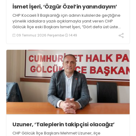
İsmet İşeri, ‘Özgür Özel’in yanındayım’
CHP Kocaeli İl Başkanlığı için adının kulislerde geçtiğine
yönelik iddialara yazılı açıklamayla yanıt veren CHP
Gölcük İlçe eski Başkanı İsmet İşeri, “Dört defa üst üste
seçilmiş genel başkanımız Özgür Özel’in yanındayım”
09 Temmuz 2026 Perşembe
14:49
dedi
Uzuner, ‘Taleplerin takipçisi olacağız’
CHP Gölcük İlçe Başkanı Mehmet Uzuner, ilçe