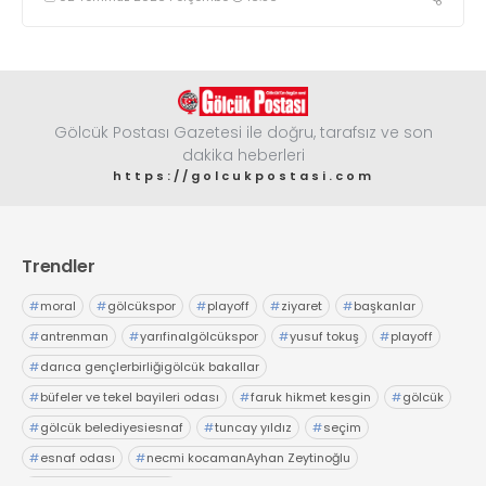
çalışmaya, hemşehrilerimizin taleplerini dinlemeye ve
hizmet üretmeye devam edeceğiz” dedi
Gölcük Postası Gazetesi ile doğru, tarafsız ve son
dakika heberleri
https://golcukpostasi.com
Trendler
#
moral
#
gölcükspor
#
playoff
#
ziyaret
#
başkanlar
#
antrenman
#
yarıfinalgölcükspor
#
yusuf tokuş
#
playoff
#
darıca gençlerbirliğigölcük bakallar
#
büfeler ve tekel bayileri odası
#
faruk hikmet kesgin
#
gölcük
#
gölcük belediyesiesnaf
#
tuncay yıldız
#
seçim
#
esnaf odası
#
necmi kocamanAyhan Zeytinoğlu