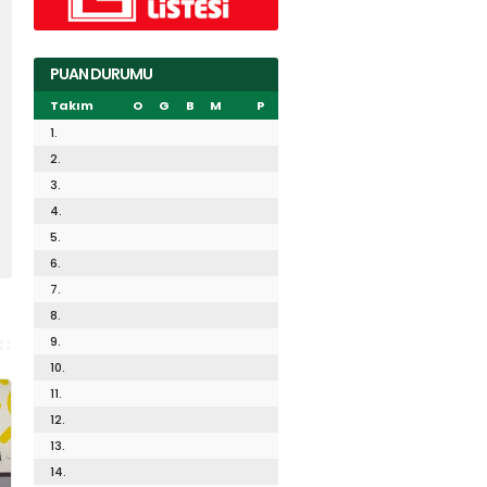
PUAN DURUMU
Takım
O
G
B
M
P
1.
2.
3.
4.
5.
6.
7.
8.
9.
10.
11.
12.
13.
14.