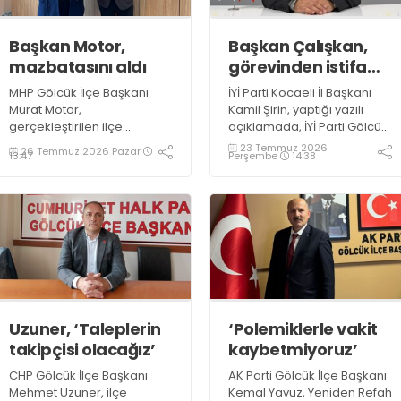
Başkan Motor,
Başkan Çalışkan,
mazbatasını aldı
görevinden istifa
etti
MHP Gölcük İlçe Başkanı
İYİ Parti Kocaeli İl Başkanı
Murat Motor,
Kamil Şirin, yaptığı yazılı
gerçekleştirilen ilçe
açıklamada, İYİ Parti Gölcük
kongresinin ardından
İlçe Başkanı Mustafa
23 Temmuz 2026
26 Temmuz 2026 Pazar
Perşembe
14:38
13:47
mazbatasını teslim aldı.
Çalışkan’ın kişisel
Yoğun katılımla
gerekçeleri nedeniyle
gerçekleşen mazbata
görevinden istifa ettiğini
töreninde MHP Gölcük İlçe
belirtti
Yönetim Kurulu üyeleri de
eksiksiz olarak hazır
bulundu
Uzuner, ‘Taleplerin
‘Polemiklerle vakit
takipçisi olacağız’
kaybetmiyoruz’
CHP Gölcük İlçe Başkanı
AK Parti Gölcük İlçe Başkanı
Mehmet Uzuner, ilçe
Kemal Yavuz, Yeniden Refah