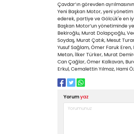
Çavdar’ın görevden ayrılmasının
Yeni Başkan Motor, yeni yönetim l
ederek, partiye ve Gölcük'e en iyi
Başkan Motor’un yönetiminde yer a
Bekiroğlu, Murat Dolapçıoğlu, Ve
Soydaş, Murat Çatık, Mesut Tura
Yusuf Sağlam, Ömer Faruk Eren, 
Metan, İlker Türker, Murat Demi
Can Çağlar, Ömer Kalkavan, Burak
Erkul, Cemalettin Yılmaz, Hami Öz
Yorum
yaz