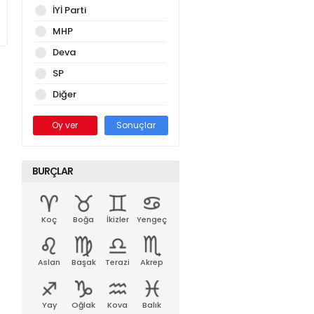
İYİ Parti
MHP
Deva
SP
Diğer
Oy ver
Sonuçlar
BURÇLAR
Koç
Boğa
İkizler
Yengeç
Aslan
Başak
Terazi
Akrep
Yay
Oğlak
Kova
Balık