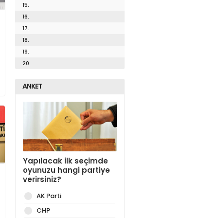
15.
16.
17.
18.
19.
20.
ANKET
Yapılacak ilk seçimde
oyunuzu hangi partiye
verirsiniz?
AK Parti
CHP