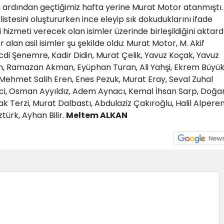
 ardından geçtiğimiz hafta yerine Murat Motor atanmıştı.
istesini oluştururken ince eleyip sık dokuduklarını ifade
 hizmeti verecek olan isimler üzerinde birleşildiğini aktardı
lan asil isimler şu şekilde oldu: Murat Motor, M. Akif
cdi Şenemre, Kadir Didin, Murat Çelik, Yavuz Koçak, Yavuz
n, Ramazan Akman, Eyüphan Turan, Ali Yahşi, Ekrem Büyük
Mehmet Salih Eren, Enes Pezuk, Murat Eray, Seval Zuhal
rci, Osman Ayyıldız, Adem Aynacı, Kemal İhsan Sarp, Doğa
 Terzi, Murat Dalbastı, Abdulaziz Çakıroğlu, Halil Alpere
türk, Ayhan Bilir.
Meltem ALKAN