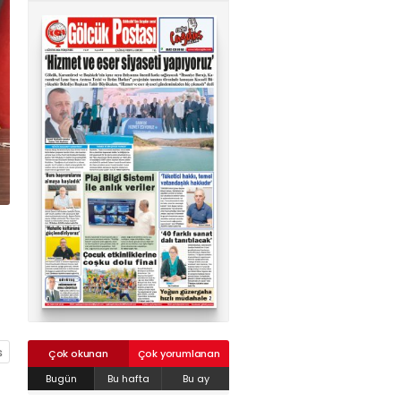
02624132333
haber@golcukpostasi.com
Çok okunan
Çok yorumlanan
Bugün
Bu hafta
Bu ay