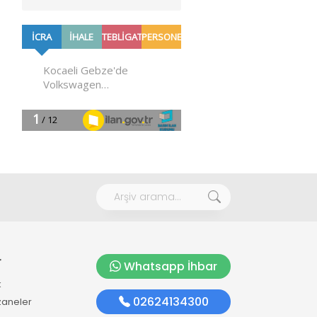
r
Whatsapp İhbar
k
02624134300
zaneler