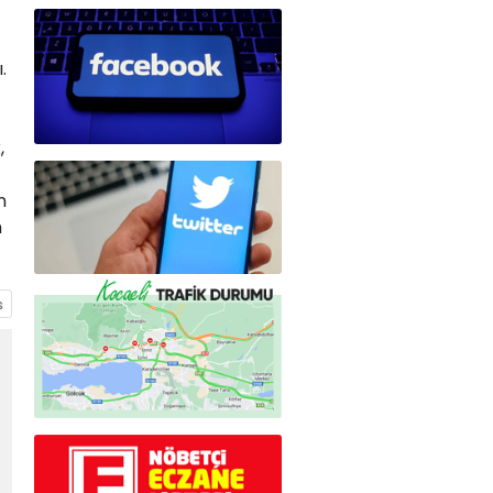
.
,
n
n