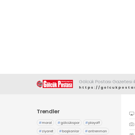
Gölcük Postası Gazetesi il
https://golcukposta
Trendler
#
moral
#
gölcükspor
#
playoff
#
ziyaret
#
başkanlar
#
antrenman