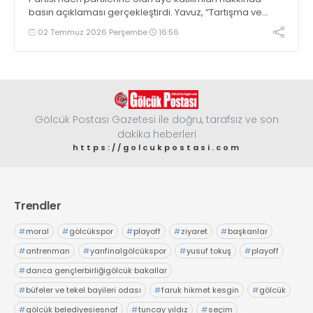
basın açıklaması gerçekleştirdi. Yavuz, “Tartışma ve
polemiklerle vakit kaybetmek yerine Gölcük’ümüz için
02 Temmuz 2026 Perşembe
16:56
çalışmaya, hemşehrilerimizin taleplerini dinlemeye ve
hizmet üretmeye devam edeceğiz” dedi
Gölcük Postası Gazetesi ile doğru, tarafsız ve son
dakika heberleri
https://golcukpostasi.com
Trendler
#
moral
#
gölcükspor
#
playoff
#
ziyaret
#
başkanlar
#
antrenman
#
yarıfinalgölcükspor
#
yusuf tokuş
#
playoff
#
darıca gençlerbirliğigölcük bakallar
#
büfeler ve tekel bayileri odası
#
faruk hikmet kesgin
#
gölcük
#
gölcük belediyesiesnaf
#
tuncay yıldız
#
seçim