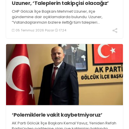
Uzuner, ‘Taleplerin takipçisi olacağız’
CHP Gölcük İlçe Başkanı Mehmet Uzuner, ilçe
gündemine dair açıklamalarda bulundu. Uzuner,
“Vatandaşlarımızın bizlere ilettiği tüm talepleri
Cumhuriyet Halk Partisi grubu olarak meclise taşıdık. Bu
05 Temmuz 2026 Pazar
17:24
konuların takipçisi olmaya devam edeceğiz” dedi
‘Polemiklerle vakit kaybetmiyoruz’
AK Parti Gölcük İlçe Başkanı Kemal Yavuz, Yeniden Refah
Partisi’nden partilerine olan üye katılımları hakkında