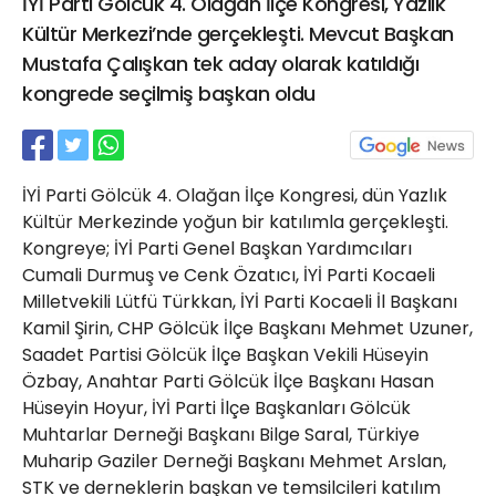
İYİ Parti Gölcük 4. Olağan İlçe Kongresi, Yazlık
21 Gölcük
Kültür Merkezi’nde gerçekleşti. Mevcut Başkan
02624132333
Mustafa Çalışkan tek aday olarak katıldığı
haber@golcukpostasi.com
kongrede seçilmiş başkan oldu
İYİ Parti Gölcük 4. Olağan İlçe Kongresi, dün Yazlık
Kültür Merkezinde yoğun bir katılımla gerçekleşti.
Kongreye; İYİ Parti Genel Başkan Yardımcıları
Cumali Durmuş ve Cenk Özatıcı, İYİ Parti Kocaeli
Milletvekili Lütfü Türkkan, İYİ Parti Kocaeli İl Başkanı
Kamil Şirin, CHP Gölcük İlçe Başkanı Mehmet Uzuner,
Saadet Partisi Gölcük İlçe Başkan Vekili Hüseyin
Özbay, Anahtar Parti Gölcük İlçe Başkanı Hasan
Hüseyin Hoyur, İYİ Parti İlçe Başkanları Gölcük
Muhtarlar Derneği Başkanı Bilge Saral, Türkiye
Muharip Gaziler Derneği Başkanı Mehmet Arslan,
STK ve derneklerin başkan ve temsilcileri katılım