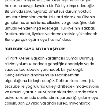
politikalar izleyeceğiz; herkesin eşit vatandaşlık
haklarına saygı duyulan bir Türkiye inşa edeceğiz.
Biz umudu savunuyoruz. Umutsuz durum yoktur;
umutsuz insanlar vardır. İYİ Parti olarak bu ülkenin
gençlerine, emeklisine, ailesine ve geleceğine dair
umudu yeniden inşa edeceğiz. Türkiye’nin istikbali;
üretim, adalet, liyakat ve demokrasiyle yükselecek.
Bunu gerçekleştirmeye hazırız” dedi.
‘GELECEK KAYGISIYLA YAŞIYOR’
İYİ Parti Genel Başkan Yardımcısı Cumali Durmuş,
“Bizim yolumuz, sadece gençliğin enerjisiyle ya da
sadece tecrübeyle yürünecek bir yol değil.
Gençlerimizin dinamizmi ile tecrübemizin
olgunluğunu birleştireceğiz. Delikanlıların enerjisi,
tecrübe ile yoğrulursa ülkeyi diriltecek motivasyonu
ve umudu yaratır. Bu yüzden sizlerden ısrarla talep
ediyorum: umudu canlandırın, çaresizliği gidermeye
çalışın. Son 23 yılda yaşanan süreç, milyonlarca