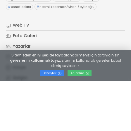
#
esnaf odası
#
necmi kocamanAyhan Zeytinoğlu
#
Kocaeli Sanayi Odası
Web TV
Foto Galeri
Yazarlar
Sitemizden en iyi şekilde faydalanabilmeniz için tarayıcınızın
Arşiv
çerezlerini kullanmaktayız,
sitemizi kullanarak çerezleri kabul
etmiş saylırsınız.
Künye
Detaylar
Anladım
İletişim
Kategoriler
Servisler
Gündem
Yol ve Trafik
Asayiş
Nöbetçi Eczaneler
Siyaset
Hava Durumu
Eğitim
Puan Durumu
Ekonomi
Gazete Manşetleri