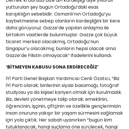
Demek ki burada bize din kardeşliği diye yıllardır
yutturulan şey bugün Ortadoğu’daki esas
karışıklığın sebebidir. Osmanlı’nın Ortadoğu’yu
kaybetmesine sebep olanların kardeşliğini bir kere
daha görüyoruz. Gazze’de yapılan anlaşma ile
birtakım vaatlerde bulunmuşlar. Gazze çok büyük
ticaret merkezi olacakmış, Ortadoğu’nun
Singapur’u olacakmış; bunların hepsi olacak ama
Gazze’de Filistin olmayacak” ifadelerini kullandı.
‘BİTMEYEN KABUSU SONA ERDİRECEĞİZ’
İYİ Parti Genel Başkan Yardımcısı Cenk Özatıcı, “Biz
İYİ Parti olarak; birilerinin siyasi basamağı, fotoğraf
stüdyosu ya da kişisel kariyeri olmak için kurulmadık.
Biz, devleti yönetmeye talip olarak; emeklinin,
öğrencinin, işçinin, çiftçinin ve özellikle gençlerimizin
insan onuruna yakışır bir yaşam sürmesini sağlamak
için yola çıktık. Her sabah uyanırken “bugün kim
tutuklanacak, hangi suçlama öne sürülecek, hangi