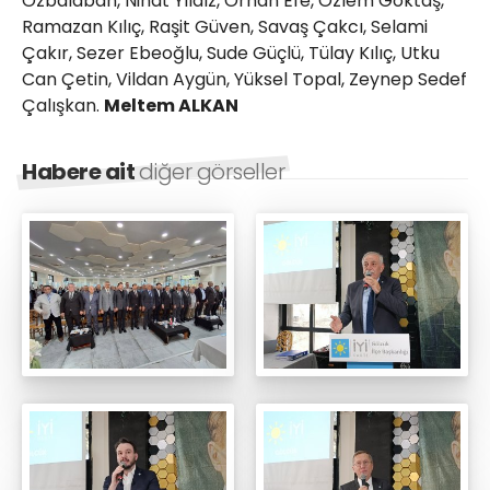
Özbalaban, Nihat Yıldız, Orhan Efe, Özlem Göktaş,
Ramazan Kılıç, Raşit Güven, Savaş Çakcı, Selami
Çakır, Sezer Ebeoğlu, Sude Güçlü, Tülay Kılıç, Utku
Can Çetin, Vildan Aygün, Yüksel Topal, Zeynep Sedef
Çalışkan.
Meltem ALKAN
Habere ait
diğer görseller