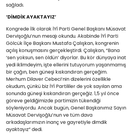
sağladı.
‘DİMDİK AYAKTAYIZ’
Kongrede İlk olarak İYİ Parti Genel Başkanı Müsavat
Dervişoğlu’nun mesajı okundu. Akabinde İYİ Parti
Gölcük İlçe Başkanı Mustafa Çalışkan, kongrenin
açılış konuşmasını gerçekleştirdi. Çalışkan, “Bana
‘sen yoksun, sen öldün’ diyorlar. Bu kör dünyaya inat
yedi iklimdeyim, işte ellerini tutuyorum yaşanmamış
bir çağın, ben güneşi kıskandıran gerçeğim.
Merhum Dilaver Cebeci’nin dizelerini özellikle
okudum, çünkü biz İYİ Partililer de yok sayılan ama
sonunda güneşi kıskandıran gerçeğiz. 1,5 yıl önce
göreve geldiğimizde partimizin tükendiği
söyleniyordu. Ancak bugün, Genel Başkanımız Sayın
Müsavat Dervişoğlu’nun ve tüm dava
arkadaşlarımızın inanç ve gayretiyle dimdik
ayaktayız” dedi.