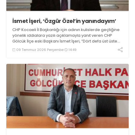
İsmet İşeri, ‘Özgür Özel’in yanındayım’
CHP Kocaeli İl Başkanlığı için adının kulislerde geçtiğine
yönelik iddialara yazılı açıklamayla yanıt veren CHP
Gölcük İlçe eski Başkanı İsmet İşeri, “Dört defa üst üste
seçilmiş genel başkanımız Özgür Özel’in yanındayım”
09 Temmuz 2026 Perşembe
14:49
dedi