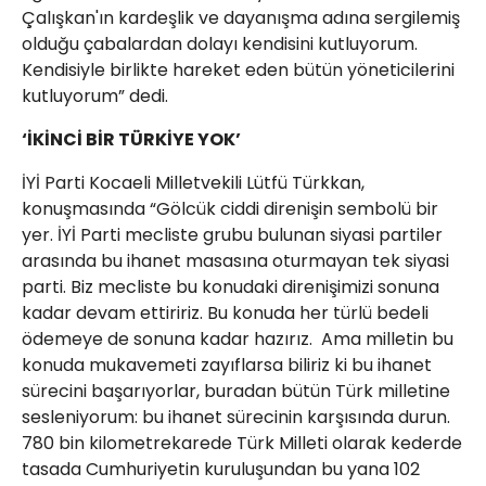
Çalışkan'ın kardeşlik ve dayanışma adına sergilemiş
olduğu çabalardan dolayı kendisini kutluyorum.
Kendisiyle birlikte hareket eden bütün yöneticilerini
kutluyorum” dedi.
‘İKİNCİ BİR TÜRKİYE YOK’
İYİ Parti Kocaeli Milletvekili Lütfü Türkkan,
konuşmasında “Gölcük ciddi direnişin sembolü bir
yer. İYİ Parti mecliste grubu bulunan siyasi partiler
arasında bu ihanet masasına oturmayan tek siyasi
parti. Biz mecliste bu konudaki direnişimizi sonuna
kadar devam ettiririz. Bu konuda her türlü bedeli
ödemeye de sonuna kadar hazırız. Ama milletin bu
konuda mukavemeti zayıflarsa biliriz ki bu ihanet
sürecini başarıyorlar, buradan bütün Türk milletine
sesleniyorum: bu ihanet sürecinin karşısında durun.
780 bin kilometrekarede Türk Milleti olarak kederde
tasada Cumhuriyetin kuruluşundan bu yana 102