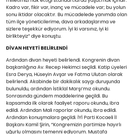
milletimizi hak ettiği standartlarda yaşatmak içindir.
Kadro var, fikir var, inanç ve mücadele var; bu yolun
sonu iktidar olacaktır. Bu mücadelede yanımda olan
tüm ilçe yöneticilerime, dava arkadaşlarıma ve
sizlere teşekkür ediyorum. İyi ki varsınız, iyi ki
birlikteyiz” diye konuştu.
DİVAN HEYETİ BELİRLENDİ
Ardından divan heyeti belirlendi. Kongrenin divan
başkanlığına Av. Recep Hekimci seçildi. Katip üyeleri
Esra Derya, Hüseyin Avşar ve Fatma Ulutan olarak
belirlendi. Akabinde bir dakikalık saygı duruşunda
bulunuldu, ardından İstiklal Marşı’mız okundu.
Sonrasında gündem maddelerine geçildi. Bu
kapsamda ilk olarak faaliyet raporu okundu, ibra
edildi. Ardından Mali raporlar okundu, ibra edildi.
Ardından konuşmalara geçildi. İYİ Parti Kocaeli İl
Başkanı Kamil Şirin, “Kongremizin partimize hayırlı
uğurlu olmasını temenni ediyorum. Mustafa