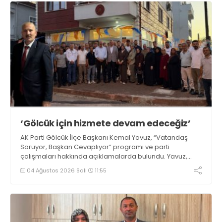
‘Gölcük için hizmete devam edeceğiz’
AK Parti Gölcük İlçe Başkanı Kemal Yavuz, “Vatandaş
Soruyor, Başkan Cevaplıyor” programı ve parti
çalışmaları hakkında açıklamalarda bulundu. Yavuz,
“İlçemiz için üretmeye ve hizmet etmeye devam
04 Ağustos 2026 Salı
11:55
edeceğiz” dedi