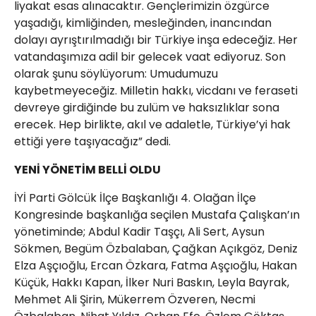
liyakat esas alınacaktır. Gençlerimizin özgürce
yaşadığı, kimliğinden, mesleğinden, inancından
dolayı ayrıştırılmadığı bir Türkiye inşa edeceğiz. Her
vatandaşımıza adil bir gelecek vaat ediyoruz. Son
olarak şunu söylüyorum: Umudumuzu
kaybetmeyeceğiz. Milletin hakkı, vicdanı ve feraseti
devreye girdiğinde bu zulüm ve haksızlıklar sona
erecek. Hep birlikte, akıl ve adaletle, Türkiye’yi hak
ettiği yere taşıyacağız” dedi.
YENİ YÖNETİM BELLİ OLDU
İYİ Parti Gölcük İlçe Başkanlığı 4. Olağan İlçe
Kongresinde başkanlığa seçilen Mustafa Çalışkan’ın
yönetiminde; Abdul Kadir Taşçı, Ali Sert, Aysun
Sökmen, Begüm Özbalaban, Çağkan Açıkgöz, Deniz
Elza Aşçıoğlu, Ercan Özkara, Fatma Aşçıoğlu, Hakan
Küçük, Hakkı Kapan, İlker Nuri Baskın, Leyla Bayrak,
Mehmet Ali Şirin, Mükerrem Özveren, Necmi