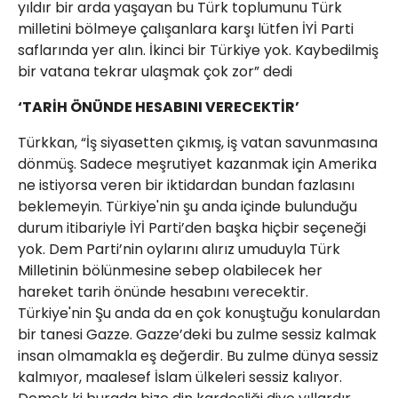
yıldır bir arda yaşayan bu Türk toplumunu Türk
milletini bölmeye çalışanlara karşı lütfen İYİ Parti
saflarında yer alın. İkinci bir Türkiye yok. Kaybedilmiş
bir vatana tekrar ulaşmak çok zor” dedi
‘TARİH ÖNÜNDE HESABINI VERECEKTİR’
Türkkan, “İş siyasetten çıkmış, iş vatan savunmasına
dönmüş. Sadece meşrutiyet kazanmak için Amerika
ne istiyorsa veren bir iktidardan bundan fazlasını
beklemeyin. Türkiye'nin şu anda içinde bulunduğu
durum itibariyle İYİ Parti’den başka hiçbir seçeneği
yok. Dem Parti’nin oylarını alırız umuduyla Türk
Milletinin bölünmesine sebep olabilecek her
hareket tarih önünde hesabını verecektir.
Türkiye'nin Şu anda da en çok konuştuğu konulardan
bir tanesi Gazze. Gazze’deki bu zulme sessiz kalmak
insan olmamakla eş değerdir. Bu zulme dünya sessiz
kalmıyor, maalesef İslam ülkeleri sessiz kalıyor.