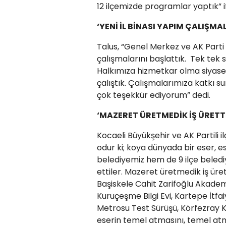
12 ilçemizde programlar yaptık” if
‘YENİ İL BİNASI YAPIM ÇALIŞMA
Talus, “Genel Merkez ve AK Parti K
çalışmalarını başlattık. Tek tek s
Halkımıza hizmetkar olma siyaseti
çalıştık. Çalışmalarımıza katkı s
çok teşekkür ediyorum” dedi.
‘MAZERET ÜRETMEDİK İŞ ÜRETT
Kocaeli Büyükşehir ve AK Partili i
odur ki; koya dünyada bir eser, 
belediyemiz hem de 9 ilçe bele
ettiler. Mazeret üretmedik iş üre
Başiskele Cahit Zarifoğlu Akademi
Kuruçeşme Bilgi Evi, Kartepe İtf
Metrosu Test Sürüşü, Körfezray K
eserin temel atmasını, temel atma