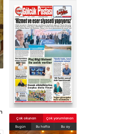
02624132333
haber@golcukpostasi.com
n
Çok okunan
Çok yorumlanan
Bugün
Bu hafta
Bu ay