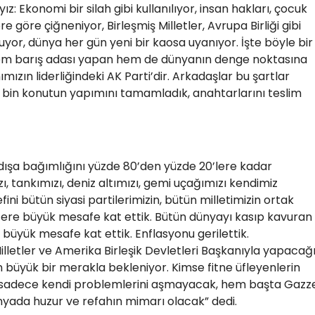
z: Ekonomi bir silah gibi kullanılıyor, insan hakları, çocuk
e göre çiğneniyor, Birleşmiş Milletler, Avrupa Birliği gibi
uyor, dünya her gün yeni bir kaosa uyanıyor. İşte böyle bir
em barış adası yapan hem de dünyanın denge noktasına
zın liderliğindeki AK Parti’dir. Arkadaşlar bu şartlar
bin konutun yapımını tamamladık, anahtarlarını teslim
dışa bağımlığını yüzde 80’den yüzde 20’lere kadar
ı, tankımızı, deniz altımızı, gemi uçağımızı kendimiz
ini bütün siyasi partilerimizin, bütün milletimizin ortak
zere büyük mesafe kat ettik. Bütün dünyayı kasıp kavuran
üyük mesafe kat ettik. Enflasyonu gerilettik.
letler ve Amerika Birleşik Devletleri Başkanıyla yapacağ
büyük bir merakla bekleniyor. Kimse fitne üfleyenlerin
e sadece kendi problemlerini aşmayacak, hem başta Gazz
ada huzur ve refahın mimarı olacak” dedi.