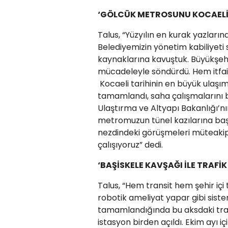
‘GÖLCÜK METROSUNU KOCAELİ’
Talus, “Yüzyılın en kurak yazları
Belediyemizin yönetim kabiliyeti 
kaynaklarına kavuştuk. Büyükşehir
mücadeleyle söndürdü. Hem itfai
Kocaeli tarihinin en büyük ulaşım
tamamlandı, saha çalışmalarını b
Ulaştırma ve Altyapı Bakanlığı’nı
metromuzun tünel kazılarına baş
nezdindeki görüşmeleri müteakip
çalışıyoruz” dedi.
‘BAŞİSKELE KAVŞAĞI İLE TRAF
Talus, “Hem transit hem şehir iç
robotik ameliyat yapar gibi sistem
tamamlandığında bu aksdaki trafi
istasyon birden açıldı. Ekim ayı