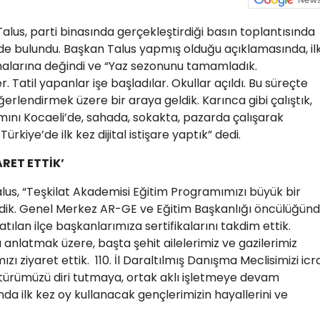
Talus, parti binasında gerçekleştirdiği basın toplantısında
 bulundu. Başkan Talus yapmış olduğu açıklamasında, il
şmalarına değindi ve “Yaz sezonunu tamamladık.
 Tatil yapanlar işe başladılar. Okullar açıldı. Bu süreçte
rlendirmek üzere bir araya geldik. Karınca gibi çalıştık,
ını Kocaeli’de, sahada, sokakta, pazarda çalışarak
ürkiye’de ilk kez dijital istişare yaptık” dedi.
RET ETTİK’
us, “Teşkilat Akademisi Eğitim Programımızı büyük bir
dik. Genel Merkez AR-GE ve Eğitim Başkanlığı öncülüğün
ılan ilçe başkanlarımıza sertifikalarını takdim ettik.
rı anlatmak üzere, başta şehit ailelerimiz ve gazilerimiz
ı ziyaret ettik. 110. İl Daraltılmış Danışma Meclisimizi icr
ültürümüzü diri tutmaya, ortak aklı işletmeye devam
a ilk kez oy kullanacak gençlerimizin hayallerini ve