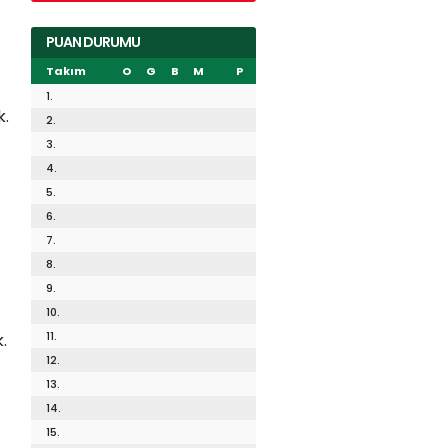
PUAN DURUMU
Takım
O
G
B
M
P
1.
k.
2.
3.
4.
5.
6.
7.
8.
9.
10.
11.
.
12.
13.
14.
15.