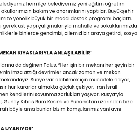
lediyemiz hem ilçe belediyemiz yeni eğitim öğretim
ullarımızın bakım ve onarımlarını yaptılar. Büyükşehir
rimize yönelik büyük bir maddi destek programı başlattı.
ı, gerek üst yapı çalışmalarıyla mahalle ve sokaklarımızda
liklerle binlerce gencimizi, ailemizi bir araya getirdi, sosya
EKAN KIYASLARIYLA ANLAŞILABİLİR’
larına da değinen Talus, “Her işin bir mekanı her şeyin bir
iye’nin imza attığı devrimler ancak zaman ve mekan
bir mekandayız: Suriye var olabilmek için mücadele ediyor,
ır hür kararlar almakta güçlük çekiyor, İran İsrail
men kendilerini savunma zorlukları yaşıyor. Rusya’yla
il, Güney Kıbrıs Rum Kesimi ve Yunanistan üzerinden bize
rafı böyle ama bunlar bizim komşularımız yani aynı
SA UYANIYOR’