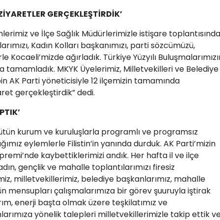
E ZİYARETLER GERÇEKLEŞTİRDİK’
rimiz ve İlçe Sağlık Müdürlerimizle istişare toplantısınd
arımızı, Kadın Kolları başkanımızı, parti sözcümüzü,
rle Kocaeli’mizde ağırladık. Türkiye Yüzyılı Buluşmalarımızı
la tamamladık. MKYK Üyelerimiz, Milletvekilleri ve Belediye
n AK Parti yöneticisiyle 12 ilçemizin tamamında
et gerçekleştirdik” dedi.
PTIK’
bütün kurum ve kuruluşlarla programlı ve programsız
dığımız eylemlerle Filistin’in yanında durduk. AK Parti’mizin
premi’nde kaybettiklerimizi andık. Her hafta il ve ilçe
dın, gençlik ve mahalle toplantılarımızı firesiz
imiz, milletvekillerimiz, belediye başkanlarımız, mahalle
ün mensupları çalışmalarımıza bir görev şuuruyla iştirak
tarım, enerji başta olmak üzere teşkilatımız ve
ımıza yönelik talepleri milletvekillerimizle takip ettik v