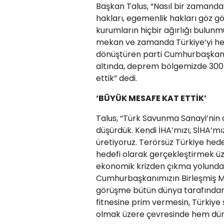
Başkan Talus, “Nasıl bir zamandayı
hakları, egemenlik hakları göz gör
kurumların hiçbir ağırlığı bulunm
mekan ve zamanda Türkiye’yi h
dönüştüren parti Cumhurbaşkanımı
altında, deprem bölgemizde 300 
ettik” dedi.
‘BÜYÜK MESAFE KAT ETTİK’
Talus, “Türk Savunma Sanayi’nin 
düşürdük. Kendi İHA’mızı, SİHA’mız
üretiyoruz. Terörsüz Türkiye hedef
hedefi olarak gerçekleştirmek ü
ekonomik krizden çıkma yolunda b
Cumhurbaşkanımızın Birleşmiş Mil
görüşme bütün dünya tarafından 
fitnesine prim vermesin, Türkiy
olmak üzere çevresinde hem düny