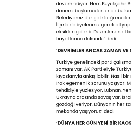
devam ediyor. Hem Büyükşehir Be
dönemi başlamadan önce bütün ok
Belediyemiz dar gelirli öğrencile
İlçe belediyelerimiz gerek altyap
eksikleri giderdi. Düzenlenen etkin
hayatlarına dokundu” dedi.
‘DEVRİMLER ANCAK ZAMAN VE M
Türkiye genelindeki parti çalışma
zamanı var. AK Parti eliyle Türk
kıyaslarıyla anlaşılabilir. Nasıl 
Irak egemenlik sorunu yaşıyor, Mıs
tehdidiyle yüzleşiyor, Lübnan, Ye
Ukrayna arasında savaş var. İsra
gözdağı veriyor. Dünyanın her ta
mekanda yaşıyoruz” dedi.
‘DÜNYA HER GÜN YENİ BİR KAO