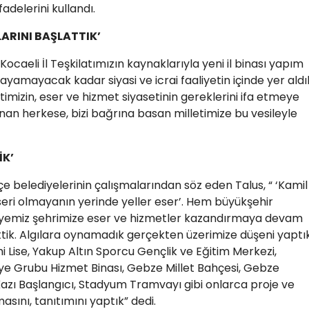
adelerini kullandı.
LARINI BAŞLATTIK’
ocaeli İl Teşkilatımızın kaynaklarıyla yeni il binası yapım
ayamayacak kadar siyasi ve icrai faaliyetin içinde yer aldı
mizin, eser ve hizmet siyasetinin gereklerini ifa etmeye
unan herkese, bizi bağrına basan milletimize bu vesileyle
İK’
lçe belediyelerinin çalışmalarından söz eden Talus, “ ‘Kamil
eseri olmayanın yerinde yeller eser’. Hem büyükşehir
diyemiz şehrimize eser ve hizmetler kazandırmaya devam
ttik. Algılara oynamadık gerçekten üzerimize düşeni yaptık
 Lise, Yakup Altın Sporcu Gençlik ve Eğitim Merkezi,
aiye Grubu Hizmet Binası, Gebze Millet Bahçesi, Gebze
azı Başlangıcı, Stadyum Tramvayı gibi onlarca proje ve
sını, tanıtımını yaptık” dedi.