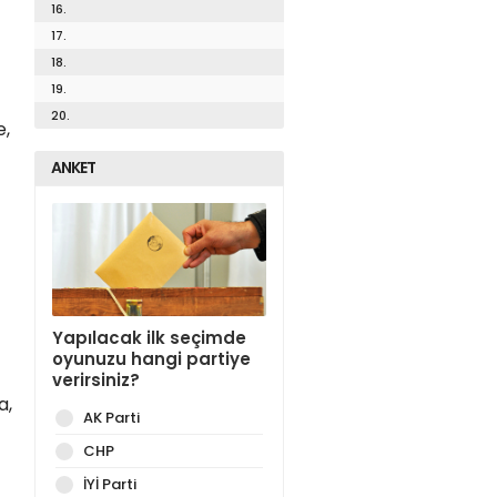
16.
17.
18.
19.
20.
e,
ANKET
Yapılacak ilk seçimde
oyunuzu hangi partiye
verirsiniz?
a,
AK Parti
CHP
İYİ Parti