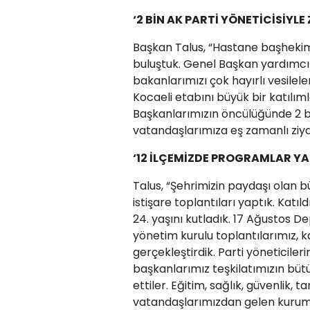
‘2 BİN AK PARTİ YÖNETİCİSİYL
Başkan Talus, “Hastane başhekimle
buluştuk. Genel Başkan yardımcıl
bakanlarımızı çok hayırlı vesilele
Kocaeli etabını büyük bir katılım
Başkanlarımızın öncülüğünde 2 bi
vatandaşlarımıza eş zamanlı ziyar
‘12 İLÇEMİZDE PROGRAMLAR YA
Talus, “Şehrimizin paydaşı olan 
istişare toplantıları yaptık. Katıl
24. yaşını kutladık. 17 Ağustos De
yönetim kurulu toplantılarımız, ka
gerçekleştirdik. Parti yöneticiler
başkanlarımız teşkilatımızın büt
ettiler. Eğitim, sağlık, güvenlik, 
vatandaşlarımızdan gelen kurumlar