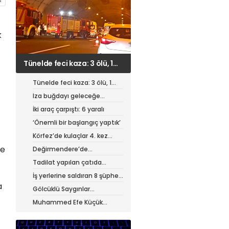
k
Iza buğdayı geleceğe
taşınıyor
Tünelde feci kaza: 3 ölü, 1
ağır yaralı
Iza buğdayı geleceğe
taşınıyor
İki araç çarpıştı: 6 yaralı
‘Önemli bir başlangıç yaptık’
Körfez’de kulaçlar 4. kez
atıldı
de
Değirmendere’de
muhteşem festival
Tadilat yapılan çatıda
yangın
İş yerlerine saldıran 8 şüpheli
tutuklandı
a
Gölcüklü Saygınlar
hizmetten memnun
Muhammed Efe Küçük
profesyonel oldu