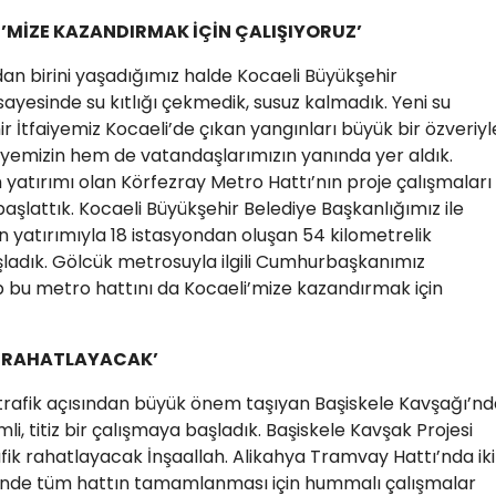
MİZE KAZANDIRMAK İÇİN ÇALIŞIYORUZ’
ndan birini yaşadığımız halde Kocaeli Büyükşehir
sayesinde su kıtlığı çekmedik, susuz kalmadık. Yeni su
 İtfaiyemiz Kocaeli’de çıkan yangınları büyük bir özveriyl
yemizin hem de vatandaşlarımızın yanında yer aldık.
 yatırımı olan Körfezray Metro Hattı’nın proje çalışmaları
aşlattık. Kocaeli Büyükşehir Belediye Başkanlığımız ile
n yatırımıyla 18 istasyondan oluşan 54 kilometrelik
ladık. Gölcük metrosuyla ilgili Cumhurbaşkanımız
 bu metro hattını da Kocaeli’mize kazandırmak için
İK RAHATLAYACAK’
i trafik açısından büyük önem taşıyan Başiskele Kavşağı’nd
li, titiz bir çalışmaya başladık. Başiskele Kavşak Projesi
k rahatlayacak İnşaallah. Alikahya Tramvay Hattı’nda iki
 içinde tüm hattın tamamlanması için hummalı çalışmalar