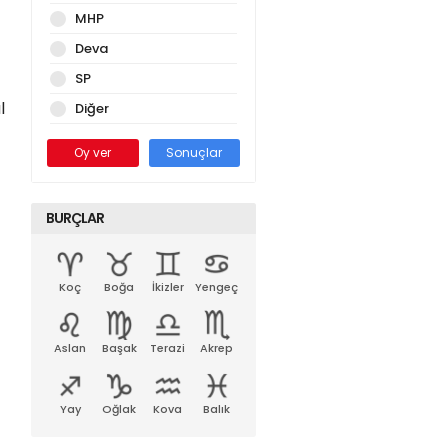
MHP
Deva
SP
l
Diğer
Oy ver
Sonuçlar
BURÇLAR
Koç
Boğa
İkizler
Yengeç
Aslan
Başak
Terazi
Akrep
Yay
Oğlak
Kova
Balık