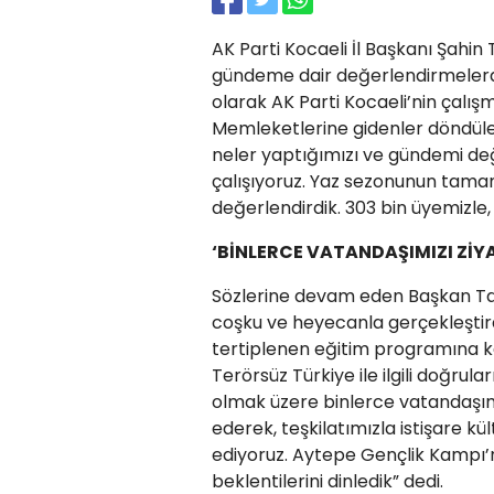
AK Parti Kocaeli İl Başkanı Şahin 
gündeme dair değerlendirmelerde
olarak AK Parti Kocaeli’nin çalı
Memleketlerine gidenler döndüler.
neler yaptığımızı ve gündemi değe
çalışıyoruz. Yaz sezonunun tamam
değerlendirdik. 303 bin üyemizle, T
‘BİNLERCE VATANDAŞIMIZI ZİYA
Sözlerine devam eden Başkan Tal
coşku ve heyecanla gerçekleştir
tertiplenen eğitim programına kat
Terörsüz Türkiye ile ilgili doğrula
olmak üzere binlerce vatandaşımız
ederek, teşkilatımızla istişare k
ediyoruz. Aytepe Gençlik Kampı’nd
beklentilerini dinledik” dedi.