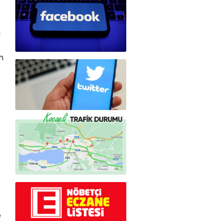
a
n
e