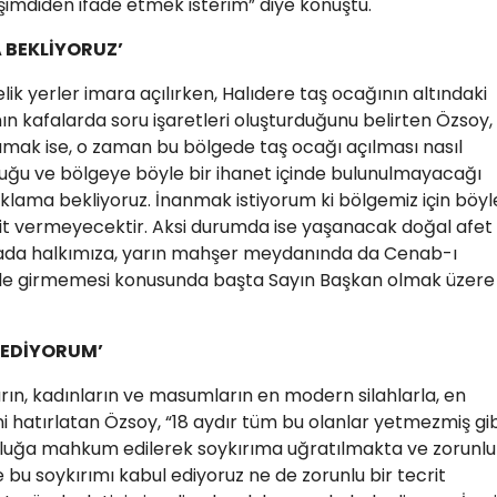
şimdiden ifade etmek isterim” diye konuştu.
 BEKLİYORUZ’
ik yerler imara açılırken, Halıdere taş ocağının altındaki
ın kafalarda soru işaretleri oluşturduğunu belirten Özsoy,
umak ise, o zaman bu bölgede taş ocağı açılması nasıl
duğu ve bölgeye böyle bir ihanet içinde bulunulmayacağı
lama bekliyoruz. İnanmak istiyorum ki bölgemiz için böyl
çit vermeyecektir. Aksi durumda ise yaşanacak doğal afet
yada halkımıza, yarın mahşer meydanında da Cenab-ı
le girmemesi konusunda başta Sayın Başkan olmak üzere
 EDİYORUM’
arın, kadınların ve masumların en modern silahlarla, en
i hatırlatan Özsoy, “18 aydır tüm bu olanlar yetmezmiş gib
uzluğa mahkum edilerek soykırıma uğratılmakta ve zorunlu
e bu soykırımı kabul ediyoruz ne de zorunlu bir tecrit