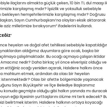
biyle ilaçlarını almakta güçlük çeken, 10 bin TL dul maaşı i
izle karşılaşmış mıdır? İşsizlik ve yoksulluk sebebiyle
sı bekleyen hemşehrilerimizle karşılaşmış mıdır? Doğrusu
 Başkan, Sayın Cumhurbaşkanı’na olayları eksik aktararak
e aziz milletimize bırakıyorum” ifadelerini kullandı.
CEĞİZ’
önce heyelan ve doğal afet tehlikesi sebebiyle kapatıldığı
 kaynaklardan aldığımız duyumlara göre ocak, başka bir
çılmaya çalışılmaktadır. Bu ocağı açmaya çalışan iktidar
 Amacınız nedir? Daha birkaç yıl önce elverişsiz olduğu ve
 ilan ettiğiniz ocağı yeniden açarak, Halıdere halkını önce
luğa mahkum etmek, ardından da olası bir heyelan
 istenmektedir? Olası bir afette bölgemizde yaşanacak
uğunu Sayın Büyükşehir ve İlçe Belediye Başkanımız
 bu konuda geçmişte olduğu gibi halkın yanında mı duraca
oyun eğip ilçesinin yurttaşlarını ölüme mi terk edecek? B
i belirtmek isterim. Halıdere halkının ortaya koyacağı