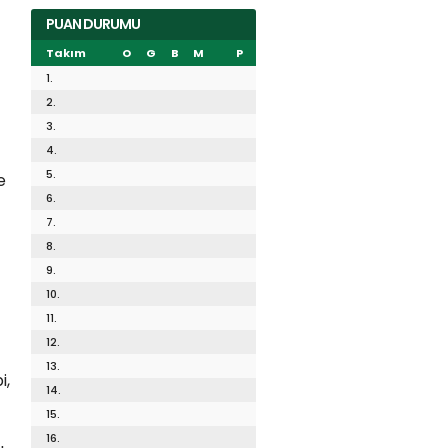
PUAN DURUMU
Takım
O
G
B
M
P
1.
2.
3.
4.
5.
e
6.
7.
8.
9.
10.
11.
12.
13.
i,
14.
15.
16.