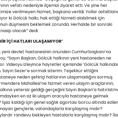
nın vefatı nedeniyle ilçemizi ziyaret etti. Ve yine her
imize verilmeyen hizmet, başkana verildi. Yollar asfaltland
üyor ki Gölcük halkı, hak ettiği hizmeti alabilmek için
nun düşmesini beklemek zorunda. Herhalde bir sonraki
nasip olacak” dedi.
HİR İÇİ HATLARI ULAŞAMIYOR’
n, yeni devlet hastanesinin önünden Cumhurbaşkanı’na
soy, “Sayın Başkan, Gölcük halkının yeni hastaneden ne
 Videoyu izleyince hayretler içerisinde ‘Gölcük halkında
 Sayın Sezer’e sormak isterim: Teşekkür ettiğini
astaneye neden şehiriçi hatlarının ulaşamadığını sormuş
endere Mahallesi’ne hizmet veren ulaşım araçlarının,
lkına yetersiz geldiği gerçeğini Sayın Başkan’a hatırlatm
umdayken en az iki ulaşım aracıyla hastaneye gelmek
şsiz kaldığı için genel sağlık sigortası borcu altında ezile
mayan gençlerle, vatandaşlarla karşılaşmış mıdır?
ylardır randevu bekleyen hastalarla karşılaşmış mıdır? İla