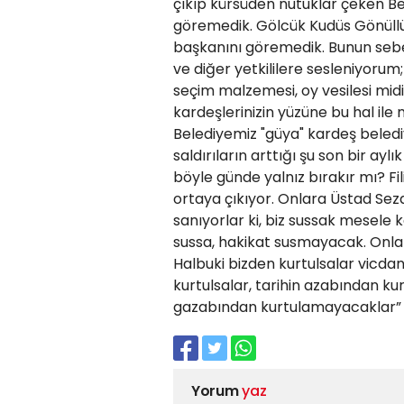
çıkıp kürsüden nutuklar çeken Be
göremedik. Gölcük Kudüs Gönüllüle
başkanını göremedik. Bunun sebeb
ve diğer yetkililere sesleniyorum;
seçim malzemesi, oy vesilesi midir
kardeşlerinizin yüzüne bu hal ile 
Belediyemiz "güya" kardeş belediy
saldırıların arttığı şu son bir ay
böyle günde yalnız bırakır mı? Fil
ortaya çıkıyor. Onlara Üstad Sez
sanıyorlar ki, biz sussak mesele
sussa, hakikat susmayacak. Onlar
Halbuki bizden kurtulsalar vicd
kurtulsalar, tarihin azabından ku
gazabından kurtulamayacaklar” d
Yorum
yaz