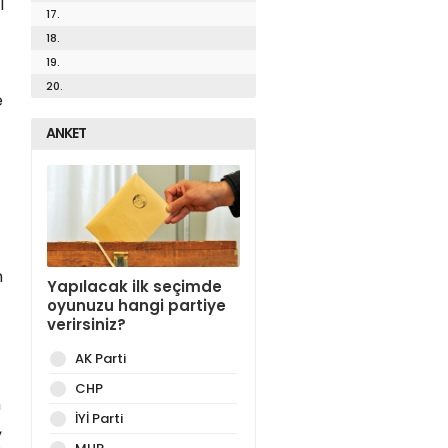
l
17.
18.
19.
20.
e
ANKET
n
Yapılacak ilk seçimde
oyunuzu hangi partiye
verirsiniz?
AK Parti
CHP
m
İYİ Parti
,