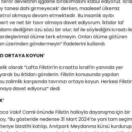
il terör devletinin işgaline bırakılmasını kabul ediyoruz. İsrai
ay tanesi dahi girmeyecek’ derken, maalesef ülkemiz
 petrol akmaya devam etmektedir. Bu insanlık ayıbı
mert ve net bir tavır almaya davet ediyorum. İktidar laf
mı dediğinin özü sözü bir olur; laf ile söylediğini icraatı il
 kardeşlerimizi ölüme terk etmeyin. Onları ölüme götüren
tan üzerinden göndermeyin” ifadelerini kullandı.
IZI ORTAYA KOYUN’
 olarak “Lafta Filistin’in icraatta İsrail’in yanında yer
yarak bu iktidarı gönderin. Filistin konusunda yapılan
u zalimlik karşısında tavrınızı ortaya koyun. Herkesi Filisti
maya davet ediyoruz” dedi.
K’
oca Vakıf Camii önünde Filistin halkıyla dayanışma için bir
zsoy, “Bu gösteride nedense 31 Mart 2024’te yani tam seçi
teriye bizatihi katılıp, Anıtpark Meydanına kürsü kurdurup