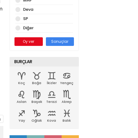
MHP
i
em
Deva
SP
Diğer
Oy ver
Sonuçlar
BURÇLAR
Koç
Boğa
İkizler
Yengeç
Aslan
Başak
Terazi
Akrep
Yay
Oğlak
Kova
Balık