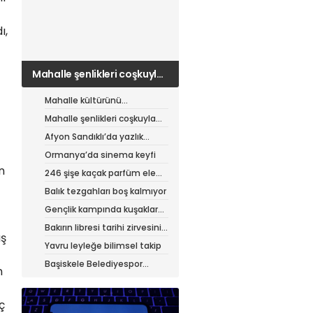
ı,
Mahalle şenlikleri coşkuyla
sürüyor
Mahalle kültürünü
canlandıran şenlik
Mahalle şenlikleri coşkuyla
sürüyor
Afyon Sandıklı’da yazlık
patates hasadı
Ormanya’da sinema keyfi
n
246 şişe kaçak parfüm ele
geçirildi
Balık tezgahları boş kalmıyor
Gençlik kampında kuşaklar
buluştu
Bakırın libresi tarihi zirvesini
ış
test ediyor
Yavru leyleğe bilimsel takip
Başiskele Belediyespor
n
Gelişim Ligi’ne hazır
ç