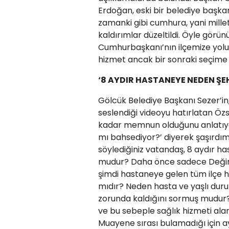
Erdoğan, eski bir belediye başkanı
zamanki gibi cumhura, yani millet
kaldırımlar düzeltildi. Öyle görün
Cumhurbaşkanı’nın ilçemize yolu
hizmet ancak bir sonraki seçime 
‘8 AYDIR HASTANEYE NEDEN ŞE
Gölcük Belediye Başkanı Sezer’i
seslendiği videoyu hatırlatan Öz
kadar memnun olduğunu anlatıyor.
mı bahsediyor?’ diyerek şaşırdım.
söylediğiniz vatandaş, 8 aydır h
mudur? Daha önce sadece Değirm
şimdi hastaneye gelen tüm ilçe ha
mıdır? Neden hasta ve yaşlı dur
zorunda kaldığını sormuş mudur? İ
ve bu sebeple sağlık hizmeti ala
Muayene sırası bulamadığı için a