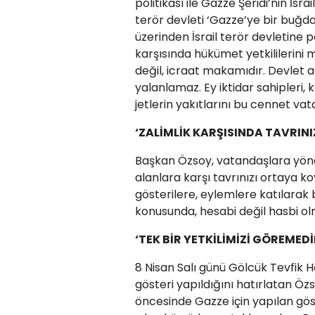
politikası ile Gazze Şeridi’nin İsra
terör devleti ‘Gazze’ye bir buğd
üzerinden İsrail terör devletine
karşısında hükümet yetkililerini 
değil, icraat makamıdır. Devlet ada
yalanlamaz. Ey iktidar sahipleri,
jetlerin yakıtlarını bu cennet va
‘ZALİMLİK KARŞISINDA TAVRIN
Başkan Özsoy, vatandaşlara yönelik
alanlara karşı tavrınızı ortaya ko
gösterilere, eylemlere katılarak b
konusunda, hesabi değil hasbi ol
‘TEK BİR YETKİLİMİZİ GÖREMEDİ
8 Nisan Salı günü Gölcük Tevfik H
gösteri yapıldığını hatırlatan Ö
öncesinde Gazze için yapılan gös