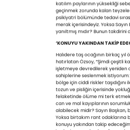
katılım paylarının yüksekliği sebe
geçinmek zorunda kalan teyzelerim
psikiyatri bölümünde tedavi sıra
merak içerisindeyiz. Yoksa Sayın
yanıltmış mıdır? Bunun takdirini d
‘KONUYU YAKINDAN TAKİP EDE
Halıdere taş ocağının birkaç yıl 
hatırlatan Özsoy, “Şimdi çeşitli
işletmeye devredilerek yeniden a
sahiplerine seslenmek istiyorum:
bölge için ciddi riskler taşıdığını
tozun ve pisliğin içerisinde yok
felaketinde ölüme mi terk etmek
can ve mal kayıplarının sorumlul
alabilecek midir? Sayın Başkan,
Yoksa birtakım rant odaklarına b
konuyu yakından takip edeceğimiz