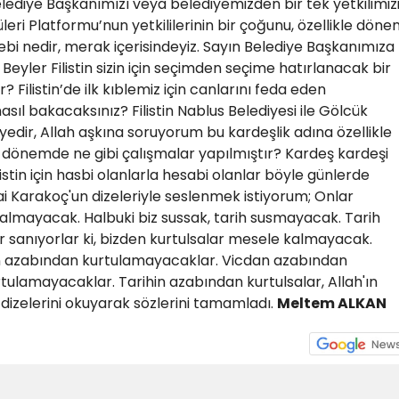
lediye Başkanımızı veya belediyemizden bir tek yetkilimiz
ri Platformu’nun yetkililerinin bir çoğunu, özellikle dön
i nedir, merak içerisindeyiz. Sayın Belediye Başkanımıza
 Beyler Filistin sizin için seçimden seçime hatırlanacak bir
? Filistin’de ilk kıblemiz için canlarını feda eden
nasıl bakacaksınız? Filistin Nablus Belediyesi ile Gölcük
edir, Allah aşkına soruyorum bu kardeşlik adına özellikle
lık dönemde ne gibi çalışmalar yapılmıştır? Kardeş kardeşi
istin için hasbi olanlarla hesabi olanlar böyle günlerde
ai Karakoç'un dizeleriyle seslenmek istiyorum; Onlar
 kalmayacak. Halbuki biz sussak, tarih susmayacak. Tarih
 sanıyorlar ki, bizden kurtulsalar mesele kalmayacak.
an azabından kurtulamayacaklar. Vicdan azabından
rtulamayacaklar. Tarihin azabından kurtulsalar, Allah'ın
izelerini okuyarak sözlerini tamamladı.
Meltem ALKAN