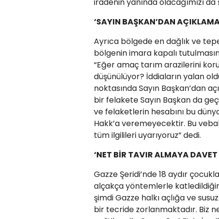
iradenin yanında olacağımızı da 
‘SAYIN BAŞKAN’DAN AÇIKLAMA
Ayrıca bölgede en dağlık ve tepel
bölgenin imara kapalı tutulmasın
“Eğer amaç tarım arazilerini kor
düşünülüyor? İddiaların yalan ol
noktasında Sayın Başkan’dan açık
bir felakete Sayın Başkan da ge
ve felaketlerin hesabını bu dün
Hakk’a veremeyecektir. Bu veba
tüm ilgilileri uyarıyoruz” dedi.
‘NET BİR TAVIR ALMAYA DAVET
Gazze Şeridi’nde 18 aydır çocukl
alçakça yöntemlerle katledildiğin
şimdi Gazze halkı açlığa ve sus
bir tecride zorlanmaktadır. Biz n