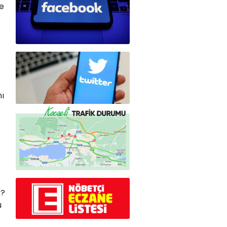
le
nı
k?
u