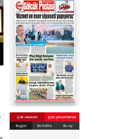
02624132333
haber@golcukpostasi.com
Çok okunan
Çok yorumlanan
Bugün
Bu hafta
Bu ay
ı