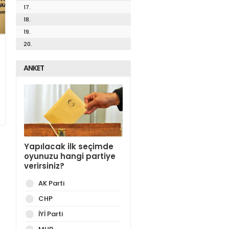
17.
18.
19.
20.
ANKET
Yapılacak ilk seçimde
oyunuzu hangi partiye
verirsiniz?
AK Parti
CHP
İYİ Parti