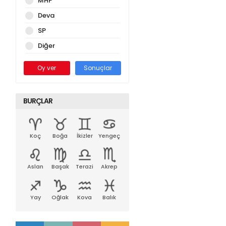
MHP
Deva
SP
Diğer
Oy ver
Sonuçlar
BURÇLAR
Koç
Boğa
İkizler
Yengeç
Aslan
Başak
Terazi
Akrep
Yay
Oğlak
Kova
Balık