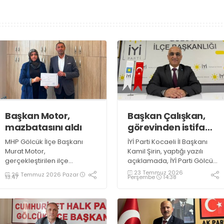
Başkan Motor,
Başkan Çalışkan,
mazbatasını aldı
görevinden istifa
etti
MHP Gölcük İlçe Başkanı
İYİ Parti Kocaeli İl Başkanı
Murat Motor,
Kamil Şirin, yaptığı yazılı
gerçekleştirilen ilçe
açıklamada, İYİ Parti Gölcük
kongresinin ardından
İlçe Başkanı Mustafa
23 Temmuz 2026
26 Temmuz 2026 Pazar
Perşembe
14:38
13:47
mazbatasını teslim aldı.
Çalışkan’ın kişisel
Yoğun katılımla
gerekçeleri nedeniyle
gerçekleşen mazbata
görevinden istifa ettiğini
töreninde MHP Gölcük İlçe
belirtti
Yönetim Kurulu üyeleri de