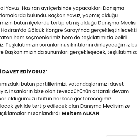
al Yavuz, Haziran ayı içerisinde yapacakları Danışma
çıklamalarda bulundu. Başkan Yavuz, yapmış olduğu
ımızın bütün ilçelerde tertip etmiş olduğu Danışma Meclisi
 Haziran’da Gölcük Kongre Sarayı’nda gerçekleştirilecekti
 zaten hem seçmenlerimiz hem de teşkilatımızla belirli
. Teşkilatımızın sorunlarını, sıkıntılarını dinleyeceğimiz b
e Başkanımızın da sunumları gerçekleşecek, teşkilatımız
İ DAVET EDİYORUZ’
mızdaki bütün partililerimizi, vatandaşlarımızı davet
ayız. İnsanların bize olan teveccühünün artarak devam
raber olduğumuzu bütün herkese göstereceğimiz
olacak şekilde tertip edilecek olan Danışma Meclisimize
açıklamalarını sonlandırdı.
Meltem ALKAN