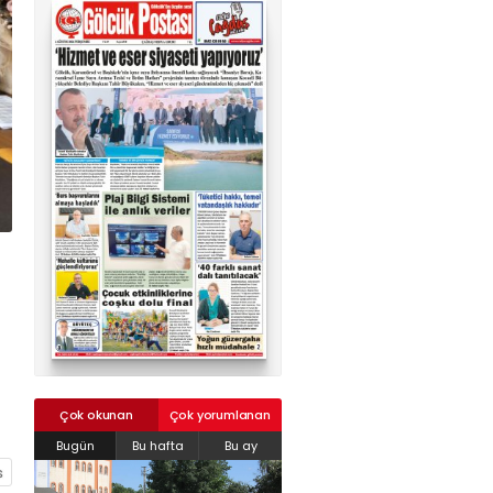
02624132333
haber@golcukpostasi.com
Çok okunan
Çok yorumlanan
Bugün
Bu hafta
Bu ay