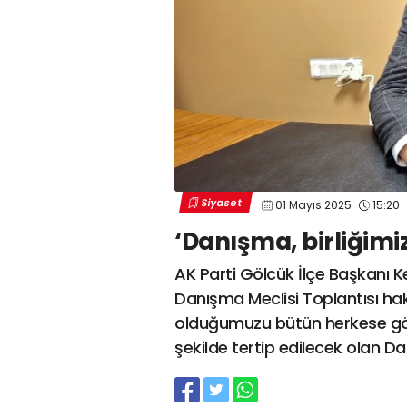
Siyaset
01 Mayıs 2025
15:20
‘Danışma, birliğimi
AK Parti Gölcük İlçe Başkanı K
Danışma Meclisi Toplantısı ha
olduğumuzu bütün herkese gös
şekilde tertip edilecek olan D