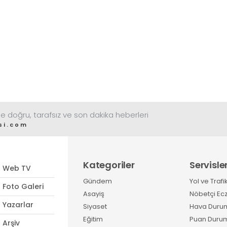
e doğru, tarafsız ve son dakika heberleri
si.com
Kategoriler
Servisle
Web TV
Gündem
Yol ve Trafi
Foto Galeri
Asayiş
Nöbetçi Ec
Yazarlar
Siyaset
Hava Duru
Eğitim
Puan Duru
Arşiv