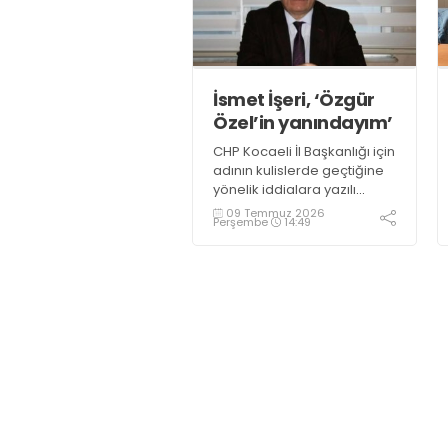
dedi
İsmet İşeri, ‘Özgür
Özel’in yanındayım’
CHP Kocaeli İl Başkanlığı için
adının kulislerde geçtiğine
yönelik iddialara yazılı
açıklamayla yanıt veren
09 Temmuz 2026
Perşembe
14:49
CHP Gölcük İlçe eski
Başkanı İsmet İşeri, “Dört
defa üst üste seçilmiş genel
başkanımız Özgür Özel’in
yanındayım” dedi