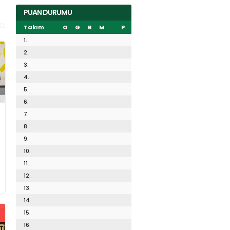
PUAN DURUMU
Takım
O
G
B
M
P
1.
2.
3.
4.
5.
6.
7.
8.
9.
10.
11.
12.
13.
14.
15.
16.