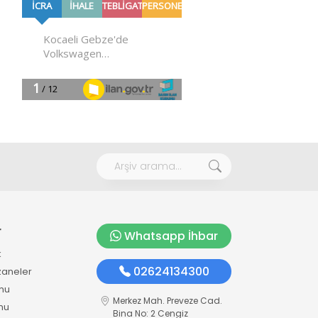
r
Whatsapp İhbar
k
02624134300
zaneler
mu
Merkez Mah. Preveze Cad.
mu
Bina No: 2 Cengiz