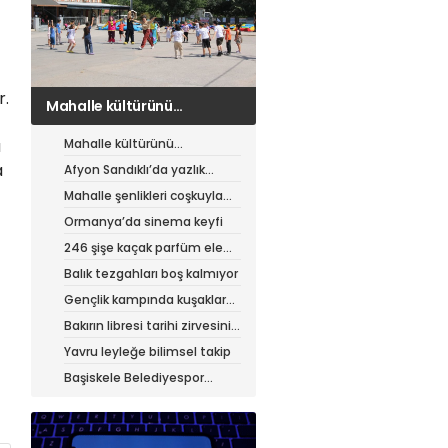
r.
Afyon Sandıklı’da yazlık
patates hasadı
Mahalle kültürünü
u
canlandıran şenlik
a
Afyon Sandıklı’da yazlık
patates hasadı
Mahalle şenlikleri coşkuyla
sürüyor
Ormanya’da sinema keyfi
246 şişe kaçak parfüm ele
geçirildi
Balık tezgahları boş kalmıyor
Gençlik kampında kuşaklar
buluştu
Bakırın libresi tarihi zirvesini
test ediyor
Yavru leyleğe bilimsel takip
Başiskele Belediyespor
Gelişim Ligi’ne hazır