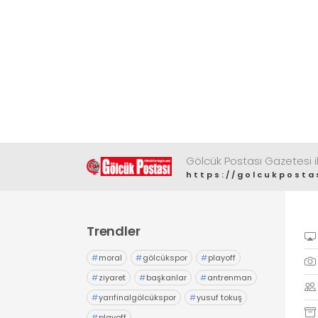
Gölcük Postası Gazetesi il
https://golcukposta
Trendler
#
moral
#
gölcükspor
#
playoff
#
ziyaret
#
başkanlar
#
antrenman
#
yarıfinalgölcükspor
#
yusuf tokuş
#
playoff