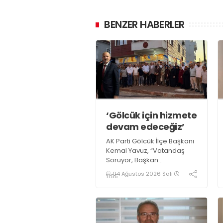
BENZER HABERLER
‘Gölcük için hizmete
devam edeceğiz’
AK Parti Gölcük İlçe Başkanı
Kemal Yavuz, “Vatandaş
Soruyor, Başkan
Cevaplıyor” programı ve
04 Ağustos 2026 Salı
11:55
parti çalışmaları hakkında
açıklamalarda bulundu.
Yavuz, “İlçemiz için
üretmeye ve hizmet
etmeye devam edeceğiz”