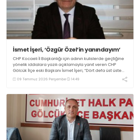
İsmet İşeri, ‘Özgür Özel’in yanındayım’
CHP Kocaeli İl Başkanlığı için adının kulislerde geçtiğine
yönelik iddialara yazılı açıklamayla yanıt veren CHP
Gölcük İlçe eski Başkanı İsmet İşeri, “Dört defa üst üste
seçilmiş genel başkanımız Özgür Özel’in yanındayım”
09 Temmuz 2026 Perşembe
14:49
dedi