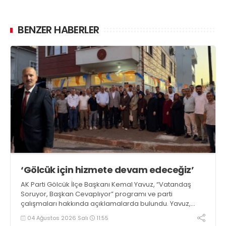
BENZER HABERLER
‘Gölcük için hizmete devam edeceğiz’
AK Parti Gölcük İlçe Başkanı Kemal Yavuz, “Vatandaş
Soruyor, Başkan Cevaplıyor” programı ve parti
çalışmaları hakkında açıklamalarda bulundu. Yavuz,
“İlçemiz için üretmeye ve hizmet etmeye devam
04 Ağustos 2026 Salı
11:55
edeceğiz” dedi