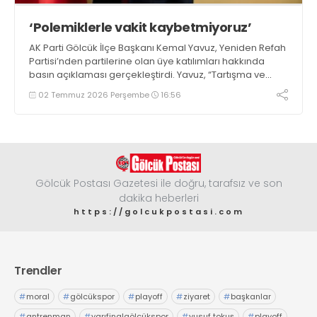
‘Polemiklerle vakit kaybetmiyoruz’
AK Parti Gölcük İlçe Başkanı Kemal Yavuz, Yeniden Refah
Partisi’nden partilerine olan üye katılımları hakkında
basın açıklaması gerçekleştirdi. Yavuz, “Tartışma ve
polemiklerle vakit kaybetmek yerine Gölcük’ümüz için
02 Temmuz 2026 Perşembe
16:56
çalışmaya, hemşehrilerimizin taleplerini dinlemeye ve
hizmet üretmeye devam edeceğiz” dedi
Gölcük Postası Gazetesi ile doğru, tarafsız ve son
dakika heberleri
https://golcukpostasi.com
Trendler
#
moral
#
gölcükspor
#
playoff
#
ziyaret
#
başkanlar
#
antrenman
#
yarıfinalgölcükspor
#
yusuf tokuş
#
playoff