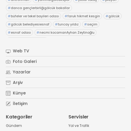
#
darıca gençlerbirliğigölcük bakallar
#
büfeler ve tekel bayileri odası
#
faruk hikmet kesgin
#
gölcük
#
gölcük belediyesiesnaf
#
tuncay yıldız
#
seçim
#
esnaf odası
#
necmi kocamanAyhan Zeytinoğlu
#
Kocaeli Sanayi Odası
Web TV
Foto Galeri
Yazarlar
Arşiv
Künye
İletişim
Kategoriler
Servisler
Gündem
Yol ve Trafik