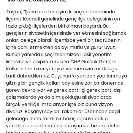
Taşkın, “Şunu belirtmeliyim ki seçim döneminde
ilçemiz Kocaeli genelinde genç ilçe delegesinin en
fazla çıktığı ilçelerden biri olmayı başardı. Bu
gençlerin siyasetin içerisinde yer etmesini sağlamak
onları delege olarak ilçemizde yeni bir tecrübenin
içine dahil etmekten dolayı mutlu ve gururluyuz.
Bunun yanında il seçimlerimizde il asil yönetim
listesine ve disiplin kuruluna CHP Gölcük Gençlik
Kollarından birer yeni yüz vermemizin mutluluğu
tarif dahi edilemez. Düşünün ki yeniden yapılanmaya
gitmiş bir gençlik kolları böylesine zor bir dönemde
görevi devralıyor ve gerek parti içi gerek parti dışı
çalışmalarda ya da almış olduğu aksiyonlarda
birçok yeniliğe imza atıyor işte biz buna vizyon
diyoruz. Başarıyı sayılar, rakamlar üzerinden değil
geleceğe daha farklı bir bakış açısı ile bakıp
yeniliklere odaklanan bu duruşumuz, bizlere daha
başka başarılar katacağından da hiç şüphem