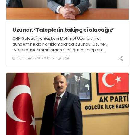
Uzuner, ‘Taleplerin takipçisi olacağız’
CHP Gölcük İlçe Başkanı Mehmet Uzuner, ilçe
gündemine dair açıklamalarda bulundu. Uzuner,
“Vatandaşlarımızın bizlere ilettiği tüm talepleri
Cumhuriyet Halk Partisi grubu olarak meclise taşıdık. Bu
05 Temmuz 2026 Pazar
17:24
konuların takipçisi olmaya devam edeceğiz” dedi