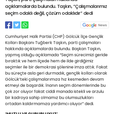
21 Gölcük
açıklamalarda bulundu. Taşkın, “Çalışmalarımız
02624132333
seçim odaklı değil, çözüm odaklıdır” dedi
haber@golcukpostasi.com
Cumhuriyet Halk Partisi (CHP) Gölcük İlçe Gençlik
Kolları Başkanı Tuğberk Taşkın, parti çalışmaları
hakkında açıklamalarda bulundu. Başkan Taşkın,
yapmış olduğu açıklamada “Seçim sürecimizi geride
bıraktık ve hem ilçede hem de ilde girdiğimiz
seçimler ile bir demokrasi şölenine imza attık. Fakat
bu süreçte asla geri durmadık, gençlik kolları olarak
Gölcük’teki çalışmalarımıza hız kesmeden devam
etmeyi de başardık. İnanın seçim dönemlerinde bu
çok zor oluyor fakat ciddi manada istekli ve arzulu
bir kadroya sahip olmamız bu olumsuzlukları
ortadan kaldırmamıza yardımcı oluyor” dedi.
‘MUTLU VE GURURLUYUZ’