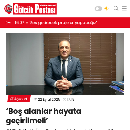
apacağız’
13:46
Balık tezgahları boş kalmıyor
13:45
İlk t
Asayiş
Gündem
Siyaset
Spor
Ekonomi
Diğer
Yaşam
Siyaset
22 Eylül 2025
17:19
Sağlık
Web TV
Galeri
Yazarlar
‘Boş alanlar hayata
Teknoloji
geçirilmeli’
Eğitim
Merkez Mah. Preveze Cad. Bina
No: 2 Cengiz Çakıroğlu İş Merkezi No:
Vefat