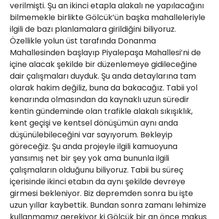
verilmişti. Şu an ikinci etapla alakalı ne yapılacağını
bilmemekle birlikte Gölcük’ün başka mahalleleriyle
ilgili de bazı planlamalara girildiğini biliyoruz.
Özellikle yolun üst tarafında Donanma
Mahallesinden başlayıp Piyalepaşa Mahallesi’ni de
içine alacak şekilde bir düzenlemeye gidileceğine
dair çalışmaları duyduk. Şu anda detaylarına tam
olarak hakim değiliz, buna da bakacağız. Tabii yol
kenarında olmasından da kaynaklı uzun süredir
kentin gündeminde olan trafikle alakalı sıkışıklık,
kent geçişi ve kentsel dönüşümün aynı anda
düşünülebileceğini var sayıyorum. Bekleyip
göreceğiz. Şu anda projeyle ilgili kamuoyuna
yansımış net bir şey yok ama bununla ilgili
çalışmaların olduğunu biliyoruz. Tabii bu süreç
içerisinde ikinci etabın da aynı şekilde devreye
girmesi bekleniyor. Biz depremden sonra bu işte
uzun yıllar kaybettik. Bundan sonra zamanı lehimize
kullanmamız gerekiyor ki Gölcük bir an önce makus