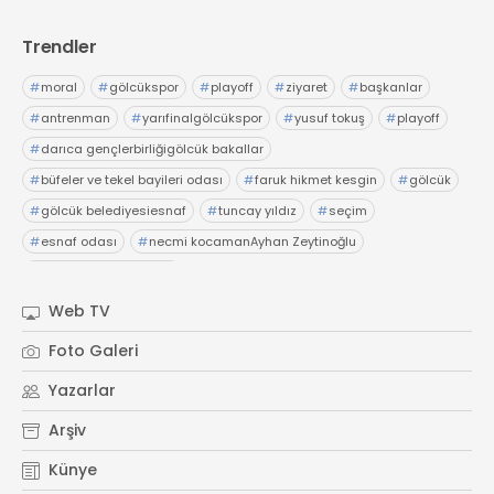
Trendler
#
moral
#
gölcükspor
#
playoff
#
ziyaret
#
başkanlar
#
antrenman
#
yarıfinalgölcükspor
#
yusuf tokuş
#
playoff
#
darıca gençlerbirliğigölcük bakallar
#
büfeler ve tekel bayileri odası
#
faruk hikmet kesgin
#
gölcük
#
gölcük belediyesiesnaf
#
tuncay yıldız
#
seçim
#
esnaf odası
#
necmi kocamanAyhan Zeytinoğlu
#
Kocaeli Sanayi Odası
Web TV
Foto Galeri
Yazarlar
Arşiv
Künye