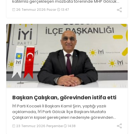
katılımla gerçekleşen mazbata töreninde MHP Gölcük
İlçe Yönetim Kurulu üyeleri de eksiksiz olarak hazır
26 Temmuz 2026 Pazar
13:47
bulundu
Başkan Çalışkan, görevinden istifa etti
İYİ Parti Kocaeli İl Başkanı Kamil Şirin, yaptığı yazılı
açıklamada, İYİ Parti Gölcük İlçe Başkanı Mustafa
Çalışkan’ın kişisel gerekçeleri nedeniyle görevinden
istifa ettiğini belirtti
23 Temmuz 2026 Perşembe
14:38