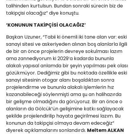
talihinden kurtulsun. Bundan sonraki sürecin biz de
takipçisi olacağız” diye konuştu.
‘KONUNUN TAKİPÇİSİ OLACAĞIZ’
Başkan Uzuner, “Tabii ki önemli iki tane alan var: eski
sanayi sitesi ve askeriyeden alınan boş alanlarla ilgili
de bir an önce projelerin devreye sokulması lazım
ama zannediyorum ki 2029’a kadarda bununla
alakalı yapısal anlamda bir şeyin yapılması pek olası
gözükmüyor. Dediğimiz gibi bu noktada özellikle eski
sanayi sitesinin otogar alanı boşaldıktan sonra
projelendirme ve bununla alakalı işlemlerin hız
kazanabileceği söylenmişti ama şu an halihazırda
bir gelişme olmadığını da görüyoruz. Bir an önce o
alanların da Gölcük’ün gelişimine katkı sağlayacak
şekilde projelendirilip hayata geçirilmesi lazım. Bu
konunun da takipçisi olmaya devam edeceğiz”
diyerek açıklamalarını sonlandırdı.
Meltem ALKAN