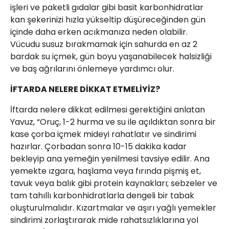
işleri ve paketli gıdalar gibi basit karbonhidratlar
kan şekerinizi hızla yükseltip düşüreceğinden gün
içinde daha erken acıkmanıza neden olabilir.
Vücudu susuz bırakmamak için sahurda en az 2
bardak su içmek, gün boyu yaşanabilecek halsizliği
ve baş ağrılarını önlemeye yardımcı olur.
İFTARDA NELERE DİKKAT ETMELİYİZ?
İftarda nelere dikkat edilmesi gerektiğini anlatan
Yavuz, “Oruç, 1-2 hurma ve su ile açıldıktan sonra bir
kase çorba içmek mideyi rahatlatır ve sindirimi
hazırlar. Çorbadan sonra 10-15 dakika kadar
bekleyip ana yemeğin yenilmesi tavsiye edilir. Ana
yemekte ızgara, haşlama veya fırında pişmiş et,
tavuk veya balık gibi protein kaynakları; sebzeler ve
tam tahıllı karbonhidratlarla dengeli bir tabak
oluşturulmalıdır. Kızartmalar ve aşırı yağlı yemekler
sindirimi zorlaştırarak mide rahatsızlıklarına yol