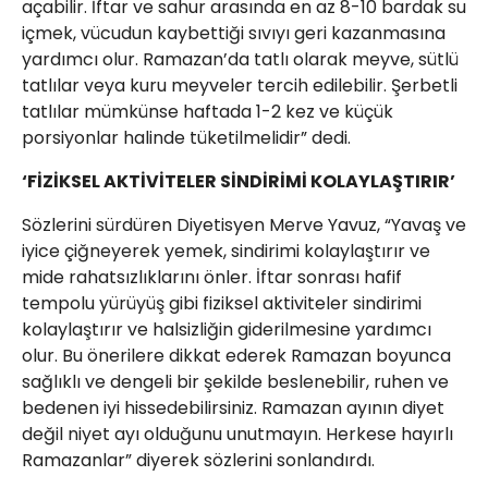
açabilir. İftar ve sahur arasında en az 8-10 bardak su
içmek, vücudun kaybettiği sıvıyı geri kazanmasına
yardımcı olur. Ramazan’da tatlı olarak meyve, sütlü
tatlılar veya kuru meyveler tercih edilebilir. Şerbetli
tatlılar mümkünse haftada 1-2 kez ve küçük
porsiyonlar halinde tüketilmelidir” dedi.
‘FİZİKSEL AKTİVİTELER SİNDİRİMİ KOLAYLAŞTIRIR’
Sözlerini sürdüren Diyetisyen Merve Yavuz, “Yavaş ve
iyice çiğneyerek yemek, sindirimi kolaylaştırır ve
mide rahatsızlıklarını önler. İftar sonrası hafif
tempolu yürüyüş gibi fiziksel aktiviteler sindirimi
kolaylaştırır ve halsizliğin giderilmesine yardımcı
olur. Bu önerilere dikkat ederek Ramazan boyunca
sağlıklı ve dengeli bir şekilde beslenebilir, ruhen ve
bedenen iyi hissedebilirsiniz. Ramazan ayının diyet
değil niyet ayı olduğunu unutmayın. Herkese hayırlı
Ramazanlar” diyerek sözlerini sonlandırdı.