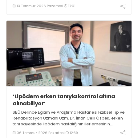
tarafından gerçekleştirilen ilk işlemde, bir hastanın
13 Temmuz 2026 Pazartesi
17:01
solunum yollarındaki kaçak şüphesi değerlendirilerek
ileri tedavi planlaması yapıldı
‘Lipödem erken tanıyla kontrol altına
alınabiliyor’
SBÜ Derince Eğitim ve Araştırma Hastanesi Fiziksel Tıp ve
Rehabilitasyon Uzmanı Uzm. Dr. İlhan Celil Özbek, erken
tanı sayesinde lipödem hastalığının ilerlemesinin
yavaşlatılabildiğini ve hastaların yaşam kalitesinin
06 Temmuz 2026 Pazartesi
12:39
artırılabildiğini vurguladı