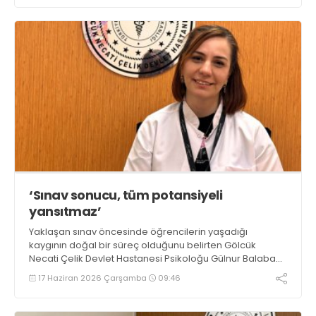
‘Sınav sonucu, tüm potansiyeli
yansıtmaz’
Yaklaşan sınav öncesinde öğrencilerin yaşadığı
kaygının doğal bir süreç olduğunu belirten Gölcük
Necati Çelik Devlet Hastanesi Psikoloğu Gülnur Balaban,
“Bir sınav sonucu, kişinin tüm potansiyelini ve değerini
17 Haziran 2026 Çarşamba
09:46
yansıtmaz” dedi