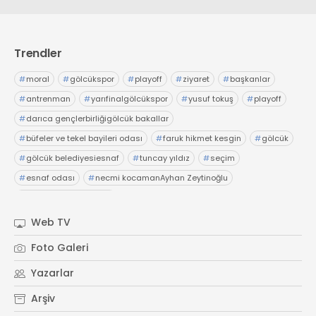
Trendler
#
moral
#
gölcükspor
#
playoff
#
ziyaret
#
başkanlar
#
antrenman
#
yarıfinalgölcükspor
#
yusuf tokuş
#
playoff
#
darıca gençlerbirliğigölcük bakallar
#
büfeler ve tekel bayileri odası
#
faruk hikmet kesgin
#
gölcük
#
gölcük belediyesiesnaf
#
tuncay yıldız
#
seçim
#
esnaf odası
#
necmi kocamanAyhan Zeytinoğlu
#
Kocaeli Sanayi Odası
Web TV
Foto Galeri
Yazarlar
Arşiv