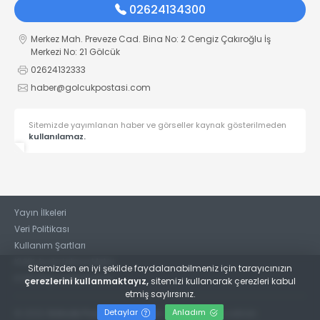
02624134300
Merkez Mah. Preveze Cad. Bina No: 2 Cengiz Çakıroğlu İş
Merkezi No: 21 Gölcük
02624132333
haber@golcukpostasi.com
Sitemizde yayımlanan haber ve görseller kaynak gösterilmeden
kullanılamaz.
Yayın İlkeleri
Veri Politikası
Kullanım Şartları
KVKK Aydınlatma Metni
Sitemizden en iyi şekilde faydalanabilmeniz için tarayıcınızın
KVKK Bilgi Talep Formu
çerezlerini kullanmaktayız,
sitemizi kullanarak çerezleri kabul
etmiş saylırsınız.
Detaylar
Anladım
© 2022
Gölcük Postası Gazetesi
- Tüm hakları saklıdır.