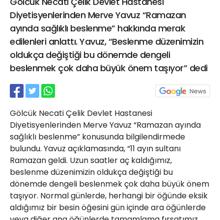
Gölcük Necati Çelik Devlet Hastanesi
21 Gölcük
Diyetisyenlerinden Merve Yavuz “Ramazan
02624132333
ayında sağlıklı beslenme” hakkında merak
haber@golcukpostasi.com
edilenleri anlattı. Yavuz, “Beslenme düzenimizin
oldukça değiştiği bu dönemde dengeli
beslenmek çok daha büyük önem taşıyor” dedi
Gölcük Necati Çelik Devlet Hastanesi
Diyetisyenlerinden Merve Yavuz “Ramazan ayında
sağlıklı beslenme” konusunda bilgilendirmede
bulundu. Yavuz açıklamasında, “11 ayın sultanı
Ramazan geldi. Uzun saatler aç kaldığımız,
beslenme düzenimizin oldukça değiştiği bu
dönemde dengeli beslenmek çok daha büyük önem
taşıyor. Normal günlerde, herhangi bir öğünde eksik
aldığımız bir besin öğesini gün içinde ara öğünlerde
veya diğer ana öğünlerde tamamlama fırsatımız