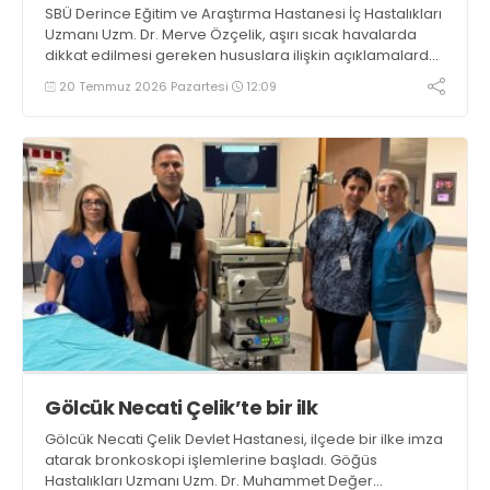
SBÜ Derince Eğitim ve Araştırma Hastanesi İç Hastalıkları
Uzmanı Uzm. Dr. Merve Özçelik, aşırı sıcak havalarda
dikkat edilmesi gereken hususlara ilişkin açıklamalarda
bulundu. Özçelik, alınacak basit ancak etkili önlemler
20 Temmuz 2026 Pazartesi
12:09
sayesinde sıcak çarpması ve aşırı sıcakların neden
olabileceği sağlık sorunlarının büyük ölçüde
önlenebileceğini belirtti
Gölcük Necati Çelik’te bir ilk
Gölcük Necati Çelik Devlet Hastanesi, ilçede bir ilke imza
atarak bronkoskopi işlemlerine başladı. Göğüs
Hastalıkları Uzmanı Uzm. Dr. Muhammet Değer