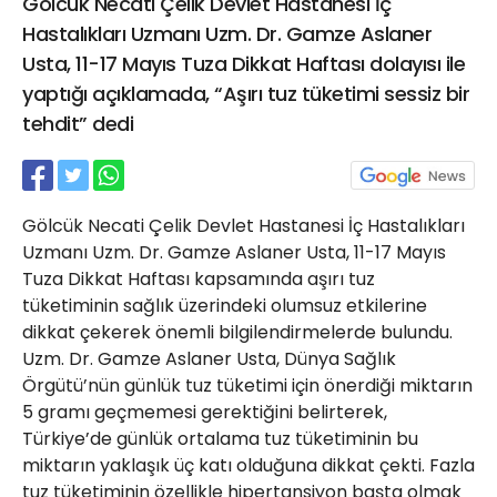
Gölcük Necati Çelik Devlet Hastanesi İç
21 Gölcük
Hastalıkları Uzmanı Uzm. Dr. Gamze Aslaner
02624132333
Usta, 11-17 Mayıs Tuza Dikkat Haftası dolayısı ile
haber@golcukpostasi.com
yaptığı açıklamada, “Aşırı tuz tüketimi sessiz bir
tehdit” dedi
Gölcük Necati Çelik Devlet Hastanesi İç Hastalıkları
Uzmanı Uzm. Dr. Gamze Aslaner Usta, 11-17 Mayıs
Tuza Dikkat Haftası kapsamında aşırı tuz
tüketiminin sağlık üzerindeki olumsuz etkilerine
dikkat çekerek önemli bilgilendirmelerde bulundu.
Uzm. Dr. Gamze Aslaner Usta, Dünya Sağlık
Örgütü’nün günlük tuz tüketimi için önerdiği miktarın
5 gramı geçmemesi gerektiğini belirterek,
Türkiye’de günlük ortalama tuz tüketiminin bu
miktarın yaklaşık üç katı olduğuna dikkat çekti. Fazla
tuz tüketiminin özellikle hipertansiyon başta olmak