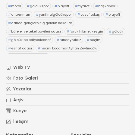
#
moral
#
gölcükspor
#
playoff
#
ziyaret
#
başkanlar
#
antrenman
#
yarıfinalgölcükspor
#
yusuf tokuş
#
playoff
#
darıca gençlerbirliğigölcük bakallar
#
büfeler ve tekel bayileri odası
#
faruk hikmet kesgin
#
gölcük
#
gölcük belediyesiesnaf
#
tuncay yıldız
#
seçim
#
esnaf odası
#
necmi kocamanAyhan Zeytinoğlu
#
Kocaeli Sanayi Odası
Web TV
Foto Galeri
Yazarlar
Arşiv
Künye
İletişim