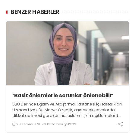
BENZER HABERLER
‘Basit önlemlerle sorunlar önlenebilir’
SBÜ Derince Eğitim ve Araştırma Hastanesi İç Hastalıkları
Uzmanı Uzm. Dr. Merve Özçelik, aşırı sıcak havalarda
dikkat edilmesi gereken hususlara ilişkin açıklamalarda
bulundu. Özçelik, alınacak basit ancak etkili önlemler
20 Temmuz 2026 Pazartesi
12:09
sayesinde sıcak çarpması ve aşırı sıcakların neden
olabileceği sağlık sorunlarının büyük ölçüde