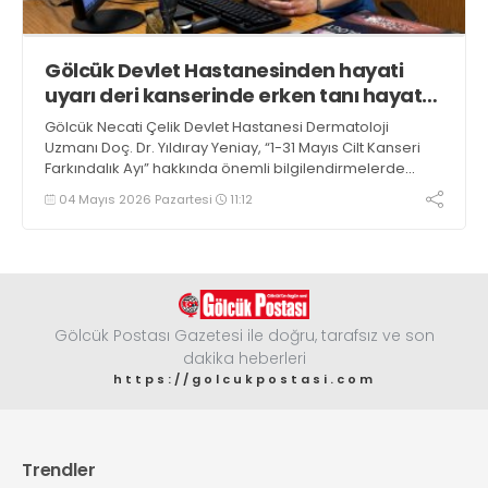
Gölcük Devlet Hastanesinden hayati
uyarı deri kanserinde erken tanı hayat
kurtarır
Gölcük Necati Çelik Devlet Hastanesi Dermatoloji
Uzmanı Doç. Dr. Yıldıray Yeniay, “1-31 Mayıs Cilt Kanseri
Farkındalık Ayı” hakkında önemli bilgilendirmelerde
bulunarak vatandaşları erken tanı ve korunma
04 Mayıs 2026 Pazartesi
11:12
konusunda uyardı
Gölcük Postası Gazetesi ile doğru, tarafsız ve son
dakika heberleri
https://golcukpostasi.com
Trendler