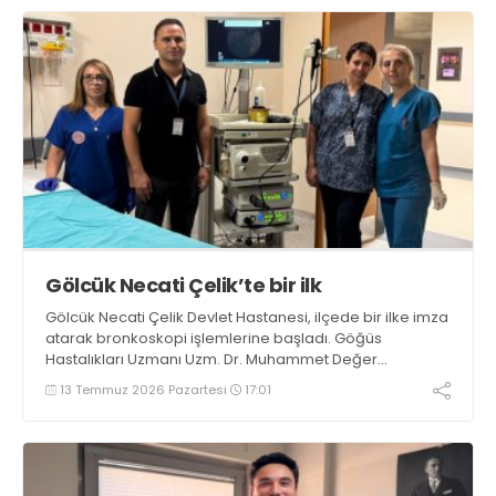
önlenebileceğini belirtti
Gölcük Necati Çelik’te bir ilk
Gölcük Necati Çelik Devlet Hastanesi, ilçede bir ilke imza
atarak bronkoskopi işlemlerine başladı. Göğüs
Hastalıkları Uzmanı Uzm. Dr. Muhammet Değer
tarafından gerçekleştirilen ilk işlemde, bir hastanın
13 Temmuz 2026 Pazartesi
17:01
solunum yollarındaki kaçak şüphesi değerlendirilerek
ileri tedavi planlaması yapıldı