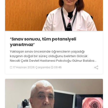
‘Sınav sonucu, tüm potansiyeli
yansıtmaz’
Yaklaşan sınav öncesinde öğrencilerin yaşadığı
kaygının doğal bir süreç olduğunu belirten Gölcük
Necati Çelik Devlet Hastanesi Psikoloğu Gülnur Balaban,
“Bir sınav sonucu, kişinin tüm potansiyelini ve değerini
17 Haziran 2026 Çarşamba
09:46
yansıtmaz” dedi