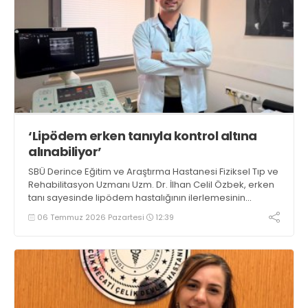
‘Lipödem erken tanıyla kontrol altına
alınabiliyor’
SBÜ Derince Eğitim ve Araştırma Hastanesi Fiziksel Tıp ve
Rehabilitasyon Uzmanı Uzm. Dr. İlhan Celil Özbek, erken
tanı sayesinde lipödem hastalığının ilerlemesinin
yavaşlatılabildiğini ve hastaların yaşam kalitesinin
06 Temmuz 2026 Pazartesi
12:39
artırılabildiğini vurguladı