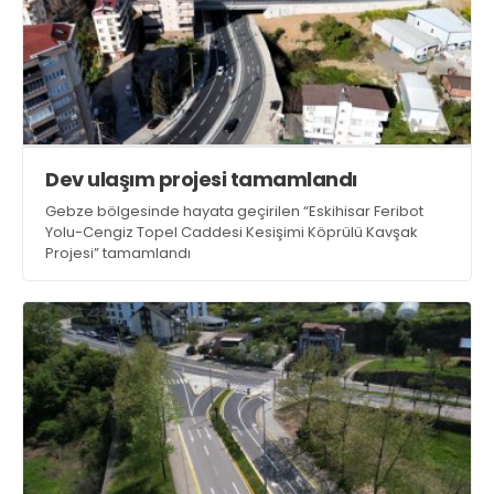
Dev ulaşım projesi tamamlandı
Gebze bölgesinde hayata geçirilen “Eskihisar Feribot
Yolu-Cengiz Topel Caddesi Kesişimi Köprülü Kavşak
Projesi” tamamlandı