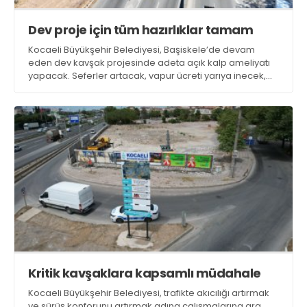
Dev proje için tüm hazırlıklar tamam
Kocaeli Büyükşehir Belediyesi, Başiskele’de devam
eden dev kavşak projesinde adeta açık kalp ameliyatı
yapacak. Seferler artacak, vapur ücreti yarıya inecek,
otoparklar ücretsiz olacak, yeni bağlantı yolları devreye
girecek, ağır vasıtalara yasaklar gelecek
Kritik kavşaklara kapsamlı müdahale
Kocaeli Büyükşehir Belediyesi, trafikte akıcılığı artırmak
ve sürüş konforunu artırmak adına çalışmalarına ara