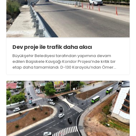
Dev proje ile trafik daha akıcı
Büyükşehir Belediyesi tarafından yapımına devam
edilen Başiskele Kavşağı Koridor Projesi’nde kritik bir
etap daha tamamlandı. D-130 Karayolu’ndan Ömer
Türkçakal Bulvarı’na bağlanan yeni direksiyonel kavşak
kolu ve İzmit Sahil Yolu bağlantısının trafiğe açılması ile
Gölcük-İzmit arasındaki trafik daha akıcı hale geldi