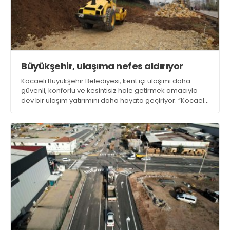
Büyükşehir, ulaşıma nefes aldırıyor
Kocaeli Büyükşehir Belediyesi, kent içi ulaşımı daha
güvenli, konforlu ve kesintisiz hale getirmek amacıyla
dev bir ulaşım yatırımını daha hayata geçiriyor. “Kocaeli
İli Başiskele–İzmit İlçeleri Ulaşım Projeleri” kapsamında
şehir trafiğini rahatlatacak yeni yollar, kavşaklar ve
altyapı imalatları Kocaeli’ye kazandırılıyor