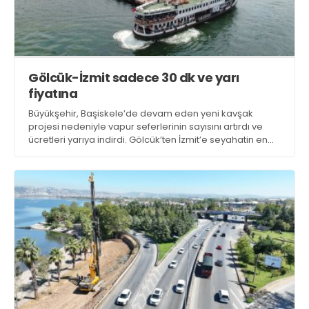
Gölcük-İzmit sadece 30 dk ve yarı
fiyatına
Büyükşehir, Başiskele’de devam eden yeni kavşak
projesi nedeniyle vapur seferlerinin sayısını artırdı ve
ücretleri yarıya indirdi. Gölcük’ten İzmit’e seyahatin en
kolay ve hızlı yolu, vapur seferi olarak öne çıktı. Vapurla
yarım saatte Gölcük’ten İzmit’e gitmek mümkün