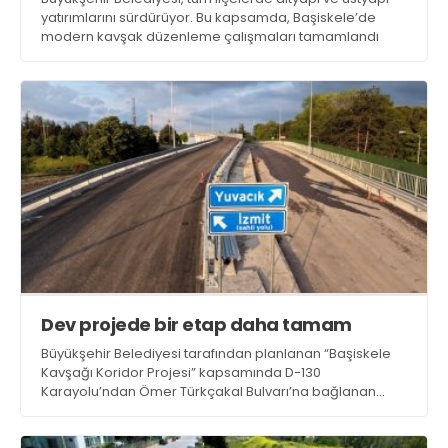
yatırımlarını sürdürüyor. Bu kapsamda, Başiskele’de
modern kavşak düzenleme çalışmaları tamamlandı
Dev projede bir etap daha tamam
Büyükşehir Belediyesi tarafından planlanan “Başiskele
Kavşağı Koridor Projesi” kapsamında D-130
Karayolu’ndan Ömer Türkçakal Bulvarı’na bağlanan
direksiyonel kavşak kolu hizmete açılırken, İzmit Sahil
Yolu bağlantısı da yeniden trafiğe kazandırıldı