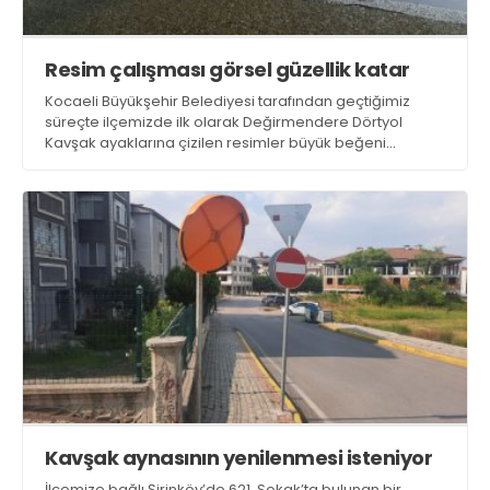
Resim çalışması görsel güzellik katar
Kocaeli Büyükşehir Belediyesi tarafından geçtiğimiz
süreçte ilçemizde ilk olarak Değirmendere Dörtyol
Kavşak ayaklarına çizilen resimler büyük beğeni
toplamıştı. Vatandaşlar, aynı resim çalışmasını
Yüzbaşılar Kavşağı’nın ayaklarına da yapılmasını talep
ediyor
Kavşak aynasının yenilenmesi isteniyor
İlçemize bağlı Şirinköy’de 621. Sokak’ta bulunan bir