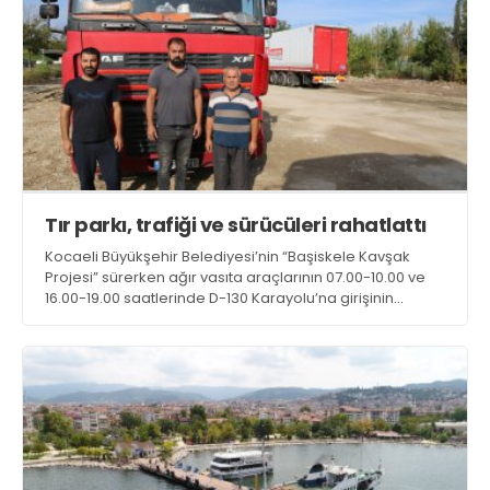
Tır parkı, trafiği ve sürücüleri rahatlattı
Kocaeli Büyükşehir Belediyesi’nin “Başiskele Kavşak
Projesi” sürerken ağır vasıta araçlarının 07.00-10.00 ve
16.00-19.00 saatlerinde D-130 Karayolu’na girişinin
yasaklanması trafiği rahattı. Tır parkı, trafiğin aksamasını
önlerken sürücüler için de dinlenme alanı oldu