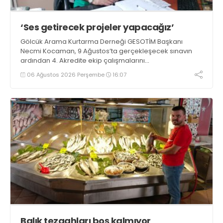
‘Ses getirecek projeler yapacağız’
Gölcük Arama Kurtarma Derneği GESOTİM Başkanı
Necmi Kocaman, 9 Ağustos’ta gerçekleşecek sınavın
ardından 4. Akredite ekip çalışmalarını
tamamlayacaklarını ifade ederek açıklamalarda
06 Ağustos 2026 Perşembe
16:07
bulundu. Kocaman, “Gölcük’te ve Kocaeli genelinde ses
getirecek projelerimizi tek tek hayata geçireceğiz” dedi
Balık tezgahları boş kalmıyor