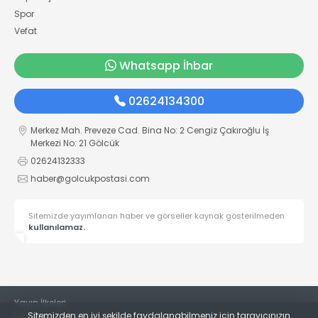
Spor
Vefat
Whatsapp İhbar
02624134300
Merkez Mah. Preveze Cad. Bina No: 2 Cengiz Çakıroğlu İş
Merkezi No: 21 Gölcük
02624132333
haber@golcukpostasi.com
Sitemizde yayımlanan haber ve görseller kaynak gösterilmeden
kullanılamaz.
Yayın İlkeleri
Sitemizden en iyi şekilde faydalanabilmeniz için tarayıcınızın