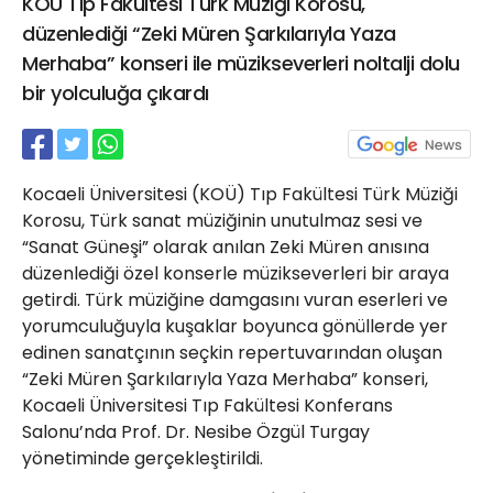
KOÜ Tıp Fakültesi Türk Müziği Korosu,
21 Gölcük
düzenlediği “Zeki Müren Şarkılarıyla Yaza
02624132333
Merhaba” konseri ile müzikseverleri noltalji dolu
haber@golcukpostasi.com
bir yolculuğa çıkardı
Kocaeli Üniversitesi (KOÜ) Tıp Fakültesi Türk Müziği
Korosu, Türk sanat müziğinin unutulmaz sesi ve
“Sanat Güneşi” olarak anılan Zeki Müren anısına
düzenlediği özel konserle müzikseverleri bir araya
getirdi. Türk müziğine damgasını vuran eserleri ve
yorumculuğuyla kuşaklar boyunca gönüllerde yer
edinen sanatçının seçkin repertuvarından oluşan
“Zeki Müren Şarkılarıyla Yaza Merhaba” konseri,
Kocaeli Üniversitesi Tıp Fakültesi Konferans
Salonu’nda Prof. Dr. Nesibe Özgül Turgay
yönetiminde gerçekleştirildi.