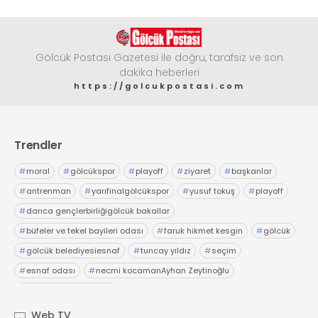
Gölcük Postası Gazetesi ile doğru, tarafsız ve son
dakika heberleri
https://golcukpostasi.com
Trendler
#
moral
#
gölcükspor
#
playoff
#
ziyaret
#
başkanlar
#
antrenman
#
yarıfinalgölcükspor
#
yusuf tokuş
#
playoff
#
darıca gençlerbirliğigölcük bakallar
#
büfeler ve tekel bayileri odası
#
faruk hikmet kesgin
#
gölcük
#
gölcük belediyesiesnaf
#
tuncay yıldız
#
seçim
#
esnaf odası
#
necmi kocamanAyhan Zeytinoğlu
#
Kocaeli Sanayi Odası
Web TV