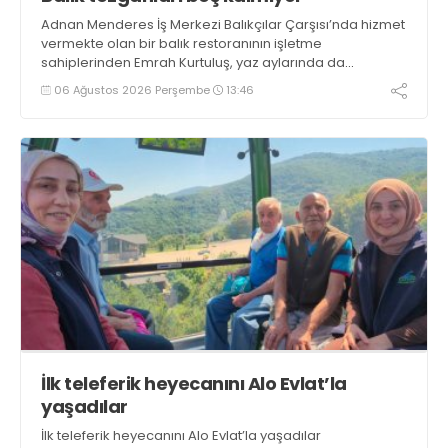
Adnan Menderes İş Merkezi Balıkçılar Çarşısı’nda hizmet
vermekte olan bir balık restoranının işletme
sahiplerinden Emrah Kurtuluş, yaz aylarında da
tezgahlarda taze balık bulunduğunu ifade ederek “Yıl
06 Ağustos 2026 Perşembe
13:46
boyunca tezgahlarda taze balık bulmak mümkün
oluyor” dedi
İlk teleferik heyecanını Alo Evlat’la
yaşadılar
İlk teleferik heyecanını Alo Evlat’la yaşadılar