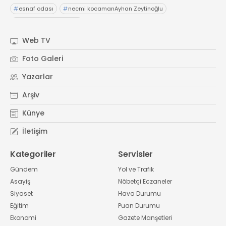
#
esnaf odası
#
necmi kocamanAyhan Zeytinoğlu
#
Kocaeli Sanayi Odası
Web TV
Foto Galeri
Yazarlar
Arşiv
Künye
İletişim
Kategoriler
Servisler
Gündem
Yol ve Trafik
Asayiş
Nöbetçi Eczaneler
Siyaset
Hava Durumu
Eğitim
Puan Durumu
Ekonomi
Gazete Manşetleri