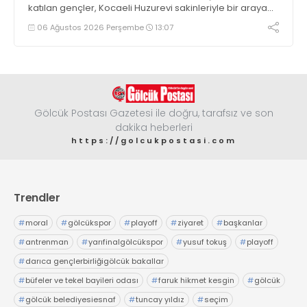
katılan gençler, Kocaeli Huzurevi sakinleriyle bir araya
geldi
06 Ağustos 2026 Perşembe
13:07
Gölcük Postası Gazetesi ile doğru, tarafsız ve son
dakika heberleri
https://golcukpostasi.com
Trendler
#
moral
#
gölcükspor
#
playoff
#
ziyaret
#
başkanlar
#
antrenman
#
yarıfinalgölcükspor
#
yusuf tokuş
#
playoff
#
darıca gençlerbirliğigölcük bakallar
#
büfeler ve tekel bayileri odası
#
faruk hikmet kesgin
#
gölcük
#
gölcük belediyesiesnaf
#
tuncay yıldız
#
seçim