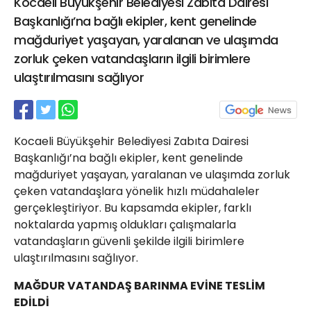
Kocaeli Büyükşehir Belediyesi Zabıta Dairesi
21 Gölcük
Başkanlığı’na bağlı ekipler, kent genelinde
02624132333
mağduriyet yaşayan, yaralanan ve ulaşımda
haber@golcukpostasi.com
zorluk çeken vatandaşların ilgili birimlere
ulaştırılmasını sağlıyor
Kocaeli Büyükşehir Belediyesi Zabıta Dairesi
Başkanlığı’na bağlı ekipler, kent genelinde
mağduriyet yaşayan, yaralanan ve ulaşımda zorluk
çeken vatandaşlara yönelik hızlı müdahaleler
gerçekleştiriyor. Bu kapsamda ekipler, farklı
noktalarda yapmış oldukları çalışmalarla
vatandaşların güvenli şekilde ilgili birimlere
ulaştırılmasını sağlıyor.
MAĞDUR VATANDAŞ BARINMA EVİNE TESLİM
EDİLDİ