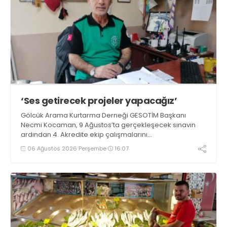
‘Ses getirecek projeler yapacağız’
Gölcük Arama Kurtarma Derneği GESOTİM Başkanı
Necmi Kocaman, 9 Ağustos’ta gerçekleşecek sınavın
ardından 4. Akredite ekip çalışmalarını
tamamlayacaklarını ifade ederek açıklamalarda
06 Ağustos 2026 Perşembe
16:07
bulundu. Kocaman, “Gölcük’te ve Kocaeli genelinde ses
getirecek projelerimizi tek tek hayata geçireceğiz” dedi