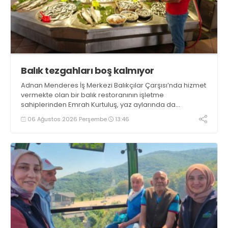
Balık tezgahları boş kalmıyor
Adnan Menderes İş Merkezi Balıkçılar Çarşısı’nda hizmet
vermekte olan bir balık restoranının işletme
sahiplerinden Emrah Kurtuluş, yaz aylarında da
tezgahlarda taze balık bulunduğunu ifade ederek “Yıl
06 Ağustos 2026 Perşembe
13:46
boyunca tezgahlarda taze balık bulmak mümkün
oluyor” dedi