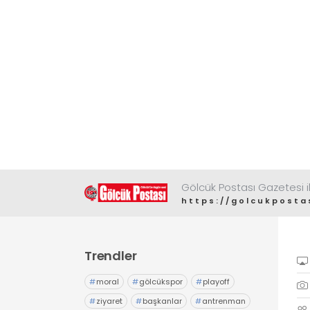
Gölcük Postası Gazetesi il
https://golcukposta
Trendler
#
moral
#
gölcükspor
#
playoff
#
ziyaret
#
başkanlar
#
antrenman