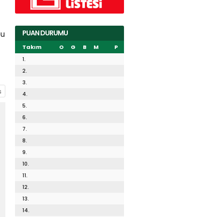
PUAN DURUMU
bu
Takım
O
G
B
M
P
1.
2.
3.
4.
5.
6.
7.
8.
9.
10.
11.
12.
13.
14.