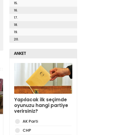
15.
16.
17.
18.
19.
20.
ANKET
Yapılacak ilk seçimde
oyunuzu hangi partiye
verirsiniz?
AK Parti
CHP