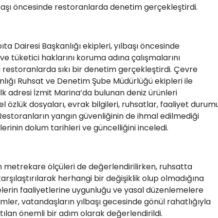
lbaşı öncesinde restoranlarda denetim gerçekleştirdi.
ıta Dairesi Başkanlığı ekipleri, yılbaşı öncesinde
ve tüketici haklarını koruma adına çalışmalarını
restoranlarda sıkı bir denetim gerçekleştirdi. Çevre
lığı Ruhsat ve Denetim Şube Müdürlüğü ekipleri ile
ilk adresi İzmit Marina’da bulunan deniz ürünleri
l özlük dosyaları, evrak bilgileri, ruhsatlar, faaliyet durum
. Restoranların yangın güvenliğinin de ihmal edilmediği
rinin dolum tarihleri ve güncelliğini inceledi.
 metrekare ölçüleri de değerlendirilirken, ruhsatta
arşılaştırılarak herhangi bir değişiklik olup olmadığına
melerin faaliyetlerine uygunluğu ve yasal düzenlemelere
mler, vatandaşların yılbaşı gecesinde gönül rahatlığıyla
atılan önemli bir adım olarak değerlendirildi.