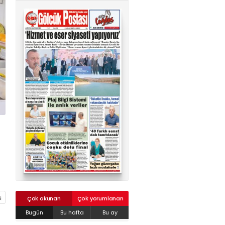
02624132333
haber@golcukpostasi.com
Çok okunan
Çok yorumlanan
Bugün
Bu hafta
Bu ay