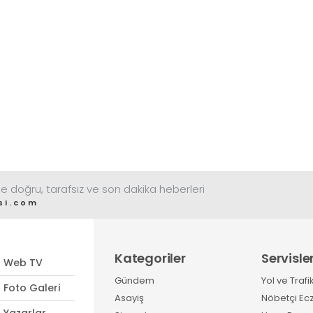
görüyor
e doğru, tarafsız ve son dakika heberleri
si.com
Kategoriler
Servisle
Web TV
Gündem
Yol ve Trafi
Foto Galeri
Asayiş
Nöbetçi Ec
Yazarlar