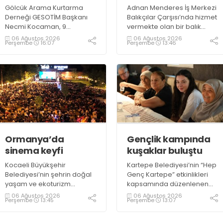
Gölcük Arama Kurtarma
Adnan Menderes İş Merkezi
Derneği GESOTİM Başkanı
Balıkçılar Çarşısı’nda hizmet
Necmi Kocaman, 9
vermekte olan bir balık
Ağustos’ta gerçekleşecek
restoranının işletme
06 Ağustos 2026
06 Ağustos 2026
Perşembe
16:07
Perşembe
13:46
sınavın ardından 4. Akredite
sahiplerinden Emrah
ekip çalışmalarını
Kurtuluş, yaz aylarında da
tamamlayacaklarını ifade
tezgahlarda taze balık
ederek açıklamalarda
bulunduğunu ifade ederek
bulundu. Kocaman,
“Yıl boyunca tezgahlarda
“Gölcük’te ve Kocaeli
taze balık bulmak mümkün
genelinde ses getirecek
oluyor” dedi
projelerimizi tek tek hayata
geçireceğiz” dedi
Ormanya’da
Gençlik kampında
sinema keyfi
kuşaklar buluştu
Kocaeli Büyükşehir
Kartepe Belediyesi’nin “Hep
Belediyesi’nin şehrin doğal
Genç Kartepe” etkinlikleri
yaşam ve ekoturizm
kapsamında düzenlenen
merkezi Ormanya’da
Gençlik ve Gelişim Kampı’na
06 Ağustos 2026
06 Ağustos 2026
Perşembe
13:45
Perşembe
13:07
düzenlediği “Gece
katılan gençler, Kocaeli
Sineması” etkinliği
Huzurevi sakinleriyle bir
vatandaşlardan büyük ilgi
araya geldi