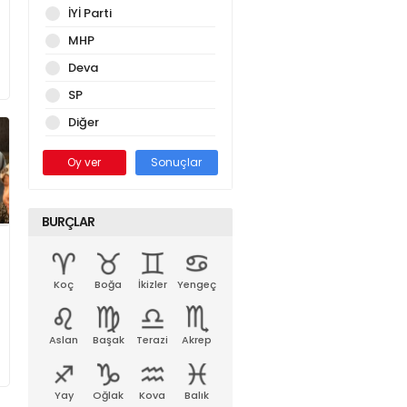
İYİ Parti
MHP
Deva
SP
Diğer
Oy ver
Sonuçlar
BURÇLAR
Koç
Boğa
İkizler
Yengeç
Aslan
Başak
Terazi
Akrep
Yay
Oğlak
Kova
Balık