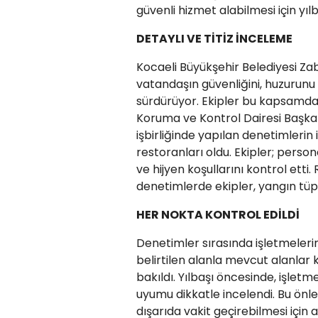
güvenli hizmet alabilmesi için yı
DETAYLI VE TİTİZ İNCELEME
Kocaeli Büyükşehir Belediyesi Zab
vatandaşın güvenliğini, huzurunu 
sürdürüyor. Ekipler bu kapsamda 
Koruma ve Kontrol Dairesi Başkan
işbirliğinde yapılan denetimlerin 
restoranları oldu. Ekipler; persone
ve hijyen koşullarını kontrol etti
denetimlerde ekipler, yangın tüple
HER NOKTA KONTROL EDİLDİ
Denetimler sırasında işletmelerin
belirtilen alanla mevcut alanlar k
bakıldı. Yılbaşı öncesinde, işlet
uyumu dikkatle incelendi. Bu önle
dışarıda vakit geçirebilmesi için 