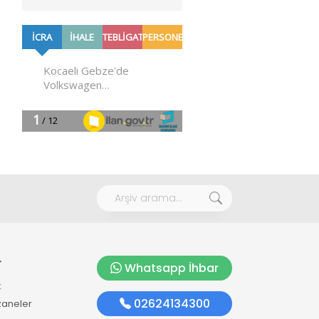
r
Whatsapp İhbar
k
02624134300
zaneler