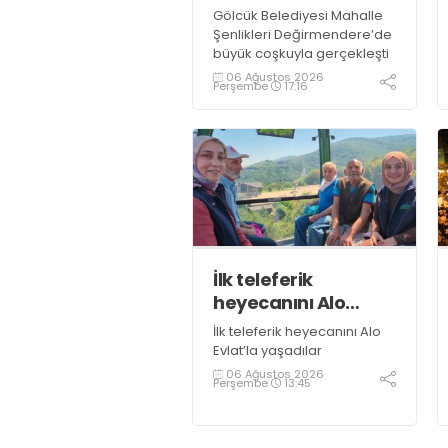
Gölcük Belediyesi Mahalle
Şenlikleri Değirmendere’de
büyük coşkuyla gerçekleşti
06 Ağustos 2026
Perşembe
17:16
İlk teleferik
heyecanını Alo
Evlat’la yaşadılar
İlk teleferik heyecanını Alo
Evlat’la yaşadılar
06 Ağustos 2026
Perşembe
13:45