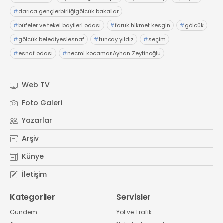
#
darıca gençlerbirliğigölcük bakallar
#
büfeler ve tekel bayileri odası
#
faruk hikmet kesgin
#
gölcük
#
gölcük belediyesiesnaf
#
tuncay yıldız
#
seçim
#
esnaf odası
#
necmi kocamanAyhan Zeytinoğlu
#
Kocaeli Sanayi Odası
Web TV
Foto Galeri
Yazarlar
Arşiv
Künye
İletişim
Kategoriler
Servisler
Gündem
Yol ve Trafik