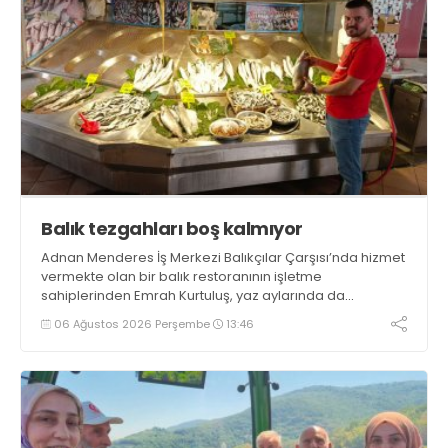
Balık tezgahları boş kalmıyor
Adnan Menderes İş Merkezi Balıkçılar Çarşısı’nda hizmet
vermekte olan bir balık restoranının işletme
sahiplerinden Emrah Kurtuluş, yaz aylarında da
tezgahlarda taze balık bulunduğunu ifade ederek “Yıl
06 Ağustos 2026 Perşembe
13:46
boyunca tezgahlarda taze balık bulmak mümkün
oluyor” dedi