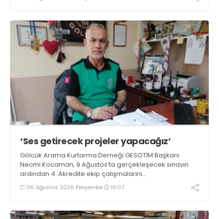
‘Ses getirecek projeler yapacağız’
Gölcük Arama Kurtarma Derneği GESOTİM Başkanı
Necmi Kocaman, 9 Ağustos’ta gerçekleşecek sınavın
ardından 4. Akredite ekip çalışmalarını
tamamlayacaklarını ifade ederek açıklamalarda
06 Ağustos 2026 Perşembe
16:07
bulundu. Kocaman, “Gölcük’te ve Kocaeli genelinde ses
getirecek projelerimizi tek tek hayata geçireceğiz” dedi