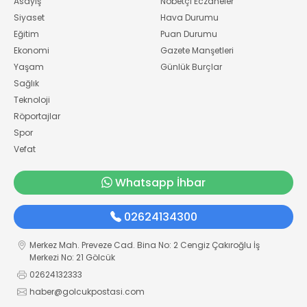
Asayiş
Nöbetçi Eczaneler
Siyaset
Hava Durumu
Eğitim
Puan Durumu
Ekonomi
Gazete Manşetleri
Yaşam
Günlük Burçlar
Sağlık
Teknoloji
Röportajlar
Spor
Vefat
Whatsapp İhbar
02624134300
Merkez Mah. Preveze Cad. Bina No: 2 Cengiz Çakıroğlu İş
Merkezi No: 21 Gölcük
02624132333
haber@golcukpostasi.com