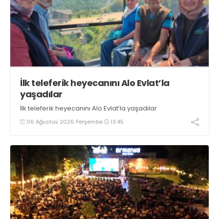
İlk teleferik heyecanını Alo Evlat’la
yaşadılar
İlk teleferik heyecanını Alo Evlat’la yaşadılar
06 Ağustos 2026 Perşembe
13:45