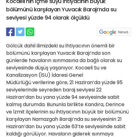
Kocaeli'nin içme suyu ihtiyacının büyük
21 Gölcük
bölümünü karşılayan Yuvacık Barajı’nda su
02624132333
seviyesi yüzde 94 olarak ölçüldü
haber@golcukpostasi.com
Gölcük dahil ilimizdeki su ihtiyacının önemli bir
bölümünü karşılayan Yuvacık Barajı’nda son
günlerde havaların ısınmasına da bağlı olarak su
seviyesinde düşüş yaşanıyor. Kocaeli Su ve
Kanalizasyon (İSU) İdaresi Genel
Müdürlüğü verilerine göre, 21 Haziran’da yüzde 95
seviyelerinde seyreden baraj seviyesi 22
Haziran’dan bu yana yüzde 94 seviyesinde sabit
kalmış durumda. Bununla birlikte Kandıra, Derince
ve İzmit ilçelerinin su ihtiyacının büyük bir bölümünü
karşılayan Namazgah Barajı’nda su seviyesinin 21
Haziran’dan bu yana yüzde 63’te seviyesinde sabit
kaldığı görülüyor. Havaların giderek ısınmaya