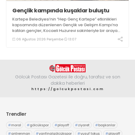
Gençlik kampında kuşaklar buluştu
Kartepe Belediyesi’nin “Hep Genç Kartepe” etkinlikleri
kapsamında düzenlenen Gençlik ve Gelişim Kampı’na
katılan gençler, Kocaeli Huzurevi sakinleriyle bir araya
geldi
06 Ağustos 2026 Perşembe
13:07
Gölcük Postası Gazetesi ile doğru, tarafsız ve son
dakika heberleri
https://golcukpostasi.com
Trendler
#
moral
#
gölcükspor
#
playoff
#
ziyaret
#
başkanlar
#
antrenman
#
yarıfinalgölcükspor
#
yusuf tokuş
#
playoff