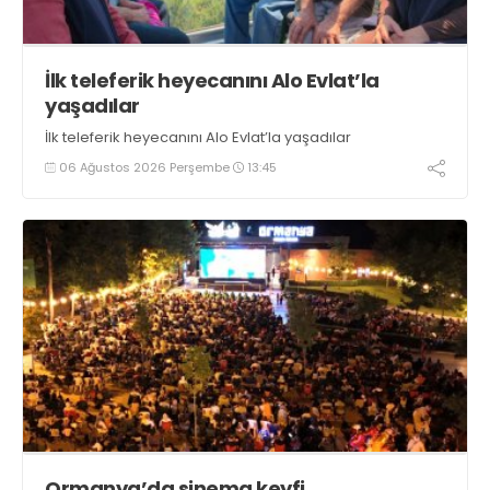
İlk teleferik heyecanını Alo Evlat’la
yaşadılar
İlk teleferik heyecanını Alo Evlat’la yaşadılar
06 Ağustos 2026 Perşembe
13:45
Ormanya’da sinema keyfi