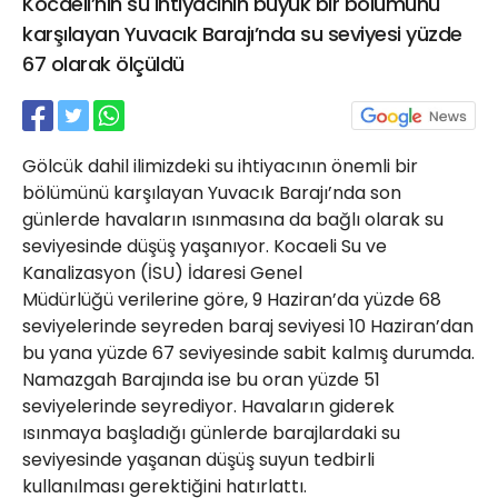
Kocaeli’nin su ihtiyacının büyük bir bölümünü
21 Gölcük
karşılayan Yuvacık Barajı’nda su seviyesi yüzde
02624132333
67 olarak ölçüldü
haber@golcukpostasi.com
Gölcük dahil ilimizdeki su ihtiyacının önemli bir
bölümünü karşılayan Yuvacık Barajı’nda son
günlerde havaların ısınmasına da bağlı olarak su
seviyesinde düşüş yaşanıyor. Kocaeli Su ve
Kanalizasyon (İSU) İdaresi Genel
Müdürlüğü verilerine göre, 9 Haziran’da yüzde 68
seviyelerinde seyreden baraj seviyesi 10 Haziran’dan
bu yana yüzde 67 seviyesinde sabit kalmış durumda.
Namazgah Barajında ise bu oran yüzde 51
seviyelerinde seyrediyor. Havaların giderek
ısınmaya başladığı günlerde barajlardaki su
seviyesinde yaşanan düşüş suyun tedbirli
kullanılması gerektiğini hatırlattı.