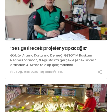
‘Ses getirecek projeler yapacağız’
Gölcük Arama Kurtarma Derneği GESOTİM Başkanı
Necmi Kocaman, 9 Ağustos’ta gerçekleşecek sınavın
ardından 4. Akredite ekip çalışmalarını
tamamlayacaklarını ifade ederek açıklamalarda
06 Ağustos 2026 Perşembe
16:07
bulundu. Kocaman, “Gölcük’te ve Kocaeli genelinde ses
getirecek projelerimizi tek tek hayata geçireceğiz” dedi