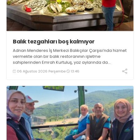
Balık tezgahları boş kalmıyor
Adnan Menderes İş Merkezi Balıkçılar Çarşısı’nda hizmet
vermekte olan bir balık restoranının işletme
sahiplerinden Emrah Kurtuluş, yaz aylarında da
tezgahlarda taze balık bulunduğunu ifade ederek “Yıl
06 Ağustos 2026 Perşembe
13:46
boyunca tezgahlarda taze balık bulmak mümkün
oluyor” dedi