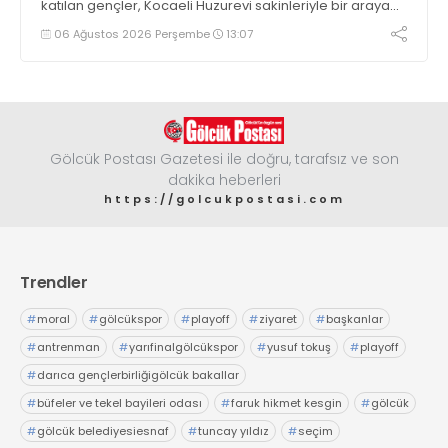
katılan gençler, Kocaeli Huzurevi sakinleriyle bir araya
geldi
06 Ağustos 2026 Perşembe
13:07
Gölcük Postası Gazetesi ile doğru, tarafsız ve son
dakika heberleri
https://golcukpostasi.com
Trendler
#
moral
#
gölcükspor
#
playoff
#
ziyaret
#
başkanlar
#
antrenman
#
yarıfinalgölcükspor
#
yusuf tokuş
#
playoff
#
darıca gençlerbirliğigölcük bakallar
#
büfeler ve tekel bayileri odası
#
faruk hikmet kesgin
#
gölcük
#
gölcük belediyesiesnaf
#
tuncay yıldız
#
seçim