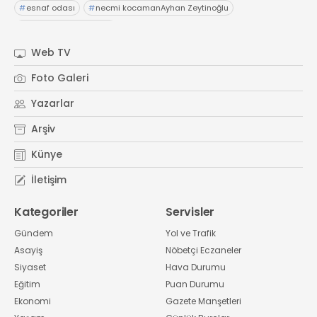
#
esnaf odası
#
necmi kocamanAyhan Zeytinoğlu
#
Kocaeli Sanayi Odası
Web TV
Foto Galeri
Yazarlar
Arşiv
Künye
İletişim
Kategoriler
Servisler
Gündem
Yol ve Trafik
Asayiş
Nöbetçi Eczaneler
Siyaset
Hava Durumu
Eğitim
Puan Durumu
Ekonomi
Gazete Manşetleri