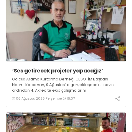
‘Ses getirecek projeler yapacağız’
Gölcük Arama Kurtarma Derneği GESOTİM Başkanı
Necmi Kocaman, 9 Ağustos’ta gerçekleşecek sınavın
ardından 4. Akredite ekip çalışmalarını
tamamlayacaklarını ifade ederek açıklamalarda
06 Ağustos 2026 Perşembe
16:07
bulundu. Kocaman, “Gölcük’te ve Kocaeli genelinde ses
getirecek projelerimizi tek tek hayata geçireceğiz” dedi