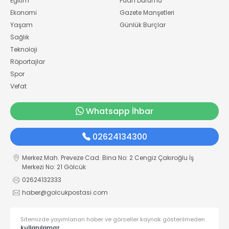
Eğitim
Puan Durumu
Ekonomi
Gazete Manşetleri
Yaşam
Günlük Burçlar
Sağlık
Teknoloji
Röportajlar
Spor
Vefat
Whatsapp İhbar
02624134300
Merkez Mah. Preveze Cad. Bina No: 2 Cengiz Çakıroğlu İş
Merkezi No: 21 Gölcük
02624132333
haber@golcukpostasi.com
Sitemizde yayımlanan haber ve görseller kaynak gösterilmeden
kullanılamaz.