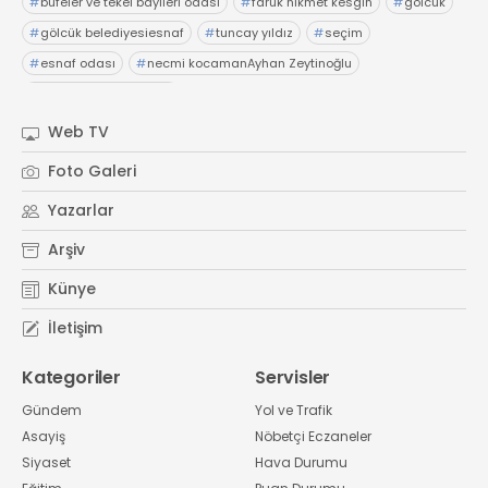
#
büfeler ve tekel bayileri odası
#
faruk hikmet kesgin
#
gölcük
#
gölcük belediyesiesnaf
#
tuncay yıldız
#
seçim
#
esnaf odası
#
necmi kocamanAyhan Zeytinoğlu
#
Kocaeli Sanayi Odası
Web TV
Foto Galeri
Yazarlar
Arşiv
Künye
İletişim
Kategoriler
Servisler
Gündem
Yol ve Trafik
Asayiş
Nöbetçi Eczaneler
Siyaset
Hava Durumu