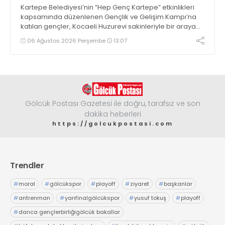
Kartepe Belediyesi’nin “Hep Genç Kartepe” etkinlikleri
kapsamında düzenlenen Gençlik ve Gelişim Kampı’na
katılan gençler, Kocaeli Huzurevi sakinleriyle bir araya
geldi
06 Ağustos 2026 Perşembe
13:07
Gölcük Postası Gazetesi ile doğru, tarafsız ve son
dakika heberleri
https://golcukpostasi.com
Trendler
#
moral
#
gölcükspor
#
playoff
#
ziyaret
#
başkanlar
#
antrenman
#
yarıfinalgölcükspor
#
yusuf tokuş
#
playoff
#
darıca gençlerbirliğigölcük bakallar