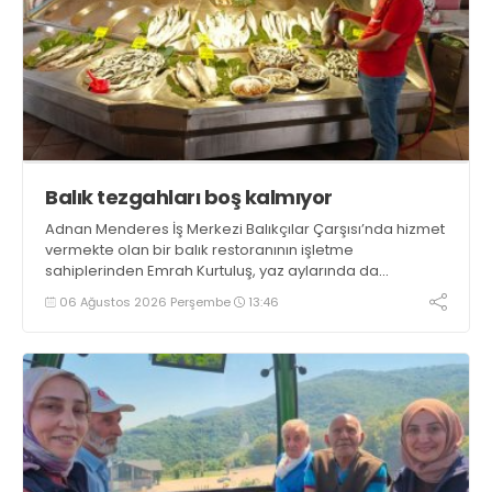
Balık tezgahları boş kalmıyor
Adnan Menderes İş Merkezi Balıkçılar Çarşısı’nda hizmet
vermekte olan bir balık restoranının işletme
sahiplerinden Emrah Kurtuluş, yaz aylarında da
tezgahlarda taze balık bulunduğunu ifade ederek “Yıl
06 Ağustos 2026 Perşembe
13:46
boyunca tezgahlarda taze balık bulmak mümkün
oluyor” dedi