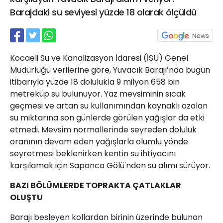
21 Gölcük
Barajdaki su seviyesi yüzde 18 olarak ölçüldü
02624132333
haber@golcukpostasi.com
Kocaeli Su ve Kanalizasyon İdaresi (İSU) Genel
Müdürlüğü verilerine göre, Yuvacık Barajı’nda bugün
itibarıyla yüzde 18 dolulukla 9 milyon 658 bin
metreküp su bulunuyor. Yaz mevsiminin sıcak
geçmesi ve artan su kullanımından kaynaklı azalan
su miktarına son günlerde görülen yağışlar da etki
etmedi. Mevsim normallerinde seyreden doluluk
oranının devam eden yağışlarla olumlu yönde
seyretmesi beklenirken kentin su ihtiyacını
karşılamak için Sapanca Gölü'nden su alımı sürüyor.
BAZI BÖLÜMLERDE TOPRAKTA ÇATLAKLAR
OLUŞTU
Barajı besleyen kollardan birinin üzerinde bulunan