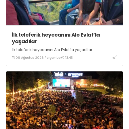
İlk teleferik heyecanını Alo Evlat’la
yaşadılar
İlk teleferik heyecanını Alo Evlat’la yaşadılar
06 Ağustos 2026 Perşembe
13:45