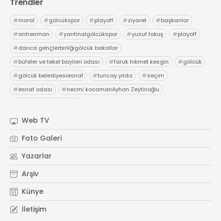
Trendler
#
moral
#
gölcükspor
#
playoff
#
ziyaret
#
başkanlar
#
antrenman
#
yarıfinalgölcükspor
#
yusuf tokuş
#
playoff
#
darıca gençlerbirliğigölcük bakallar
#
büfeler ve tekel bayileri odası
#
faruk hikmet kesgin
#
gölcük
#
gölcük belediyesiesnaf
#
tuncay yıldız
#
seçim
#
esnaf odası
#
necmi kocamanAyhan Zeytinoğlu
#
Kocaeli Sanayi Odası
Web TV
Foto Galeri
Yazarlar
Arşiv
Künye
İletişim