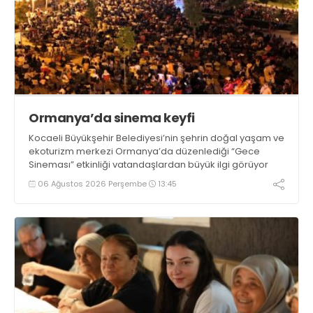
Ormanya’da sinema keyfi
Kocaeli Büyükşehir Belediyesi’nin şehrin doğal yaşam ve
ekoturizm merkezi Ormanya’da düzenlediği “Gece
Sineması” etkinliği vatandaşlardan büyük ilgi görüyor
06 Ağustos 2026 Perşembe
13:45