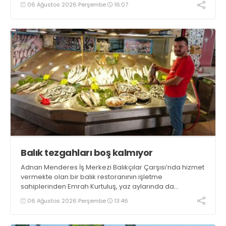
tamamlayacaklarını ifade ederek açıklamalarda
06 Ağustos 2026 Perşembe
16:07
bulundu. Kocaman, “Gölcük’te ve Kocaeli genelinde ses
getirecek projelerimizi tek tek hayata geçireceğiz” dedi
Balık tezgahları boş kalmıyor
Adnan Menderes İş Merkezi Balıkçılar Çarşısı’nda hizmet
vermekte olan bir balık restoranının işletme
sahiplerinden Emrah Kurtuluş, yaz aylarında da
tezgahlarda taze balık bulunduğunu ifade ederek “Yıl
06 Ağustos 2026 Perşembe
13:46
boyunca tezgahlarda taze balık bulmak mümkün
oluyor” dedi