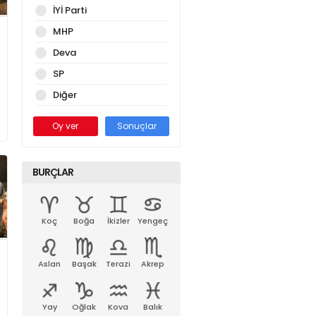
İYİ Parti
MHP
Deva
SP
Diğer
Oy ver
Sonuçlar
BURÇLAR
Koç
Boğa
İkizler
Yengeç
Aslan
Başak
Terazi
Akrep
Yay
Oğlak
Kova
Balık