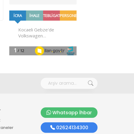
r
Whatsapp İhbar
k
02624134300
zaneler