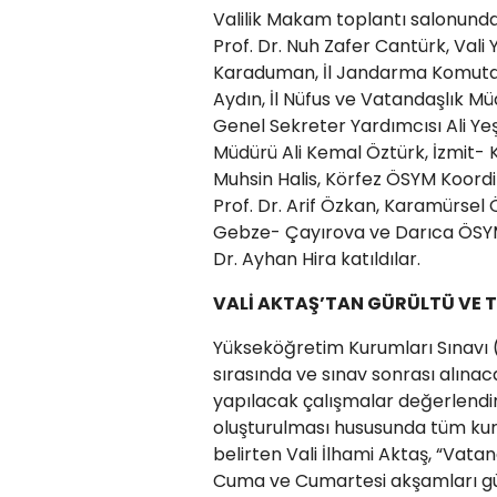
Valilik Makam toplantı salonunda 
Prof. Dr. Nuh Zafer Cantürk, Vali
Karaduman, İl Jandarma Komutanı 
Aydın, İl Nüfus ve Vatandaşlık Mü
Genel Sekreter Yardımcısı Ali Ye
Müdürü Ali Kemal Öztürk, İzmit- 
Muhsin Halis, Körfez ÖSYM Koord
Prof. Dr. Arif Özkan, Karamürsel 
Gebze- Çayırova ve Darıca ÖSYM 
Dr. Ayhan Hira katıldılar.
VALİ AKTAŞ’TAN GÜRÜLTÜ VE T
Yükseköğretim Kurumları Sınavı (
sırasında ve sınav sonrası alın
yapılacak çalışmalar değerlendiril
oluşturulması hususunda tüm kuru
belirten Vali İlhami Aktaş, “Vata
Cuma ve Cumartesi akşamları gür