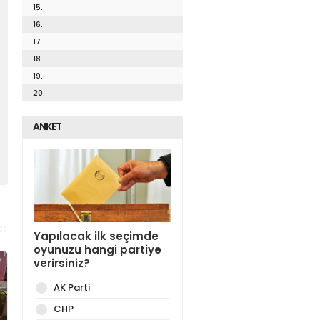
15.
16.
17.
18.
19.
20.
ANKET
Yapılacak ilk seçimde
oyunuzu hangi partiye
verirsiniz?
AK Parti
CHP