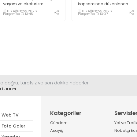
yaşam ve ekoturizm
kapsamında düzenlenen
merkezi Ormanya’da
Gençlik ve Gelişim Kampı’na
06 Ağustos 2026
06 Ağustos 2026
Perşembe
13:45
Perşembe
13:07
düzenlediği “Gece
katılan gençler, Kocaeli
Sineması” etkinliği
Huzurevi sakinleriyle bir
vatandaşlardan büyük ilgi
araya geldi
görüyor
e doğru, tarafsız ve son dakika heberleri
si.com
Kategoriler
Servisle
Web TV
Gündem
Yol ve Trafi
Foto Galeri
Asayiş
Nöbetçi Ec
Yazarlar