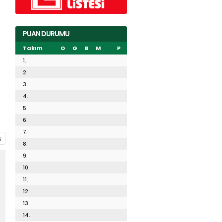
PUAN DURUMU
Takım
O
G
B
M
P
1.
2.
3.
4.
5.
6.
7.
8.
9.
10.
11.
12.
13.
14.