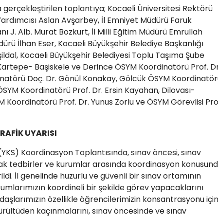
gerçekleştirilen toplantıya; Kocaeli Üniversitesi Rektörü
 Yardımcısı Aslan Avşarbey, İl Emniyet Müdürü Faruk
J. Alb. Murat Bozkurt, İl Milli Eğitim Müdürü Emrullah
dürü İlhan Eser, Kocaeli Büyükşehir Belediye Başkanlığı
şildal, Kocaeli Büyükşehir Belediyesi Toplu Taşıma Şube
Kartepe- Başiskele ve Derince ÖSYM Koordinatörü Prof. Dr
inatörü Doç. Dr. Gönül Konakay, Gölcük ÖSYM Koordinatör
ÖSYM Koordinatörü Prof. Dr. Ersin Kayahan, Dilovası-
Koordinatörü Prof. Dr. Yunus Zorlu ve ÖSYM Görevlisi Pro
RAFİK UYARISI
YKS) Koordinasyon Toplantısında, sınav öncesi, sınav
acak tedbirler ve kurumlar arasında koordinasyon konusun
di. İl genelinde huzurlu ve güvenli bir sınav ortamının
mlarımızın koordineli bir şekilde görev yapacaklarını
ndaşlarımızın özellikle öğrencilerimizin konsantrasyonu içi
ültüden kaçınmalarını, sınav öncesinde ve sınav