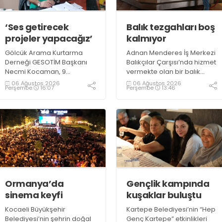
‘Ses getirecek
Balık tezgahları boş
projeler yapacağız’
kalmıyor
Gölcük Arama Kurtarma
Adnan Menderes İş Merkezi
Derneği GESOTİM Başkanı
Balıkçılar Çarşısı’nda hizmet
Necmi Kocaman, 9
vermekte olan bir balık
Ağustos’ta gerçekleşecek
restoranının işletme
06 Ağustos 2026
06 Ağustos 2026
Perşembe
16:07
Perşembe
13:46
sınavın ardından 4. Akredite
sahiplerinden Emrah
ekip çalışmalarını
Kurtuluş, yaz aylarında da
tamamlayacaklarını ifade
tezgahlarda taze balık
ederek açıklamalarda
bulunduğunu ifade ederek
bulundu. Kocaman,
“Yıl boyunca tezgahlarda
“Gölcük’te ve Kocaeli
taze balık bulmak mümkün
genelinde ses getirecek
oluyor” dedi
projelerimizi tek tek hayata
geçireceğiz” dedi
Ormanya’da
Gençlik kampında
sinema keyfi
kuşaklar buluştu
Kocaeli Büyükşehir
Kartepe Belediyesi’nin “Hep
Belediyesi’nin şehrin doğal
Genç Kartepe” etkinlikleri