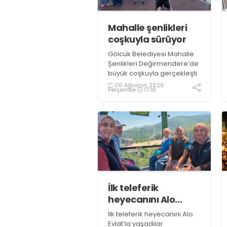
Mahalle şenlikleri
coşkuyla sürüyor
Gölcük Belediyesi Mahalle
Şenlikleri Değirmendere’de
büyük coşkuyla gerçekleşti
06 Ağustos 2026
Perşembe
17:16
İlk teleferik
heyecanını Alo
Evlat’la yaşadılar
İlk teleferik heyecanını Alo
Evlat’la yaşadılar