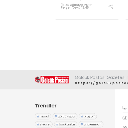
06 Ağustos 2026
Perşembe
13:45
Gölcük Postası Gazetesi il
https://golcukposta
Trendler
#
moral
#
gölcükspor
#
playoff
#
ziyaret
#
başkanlar
#
antrenman