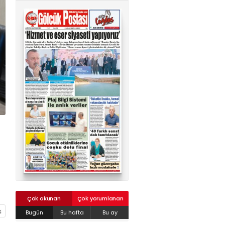
02624132333
haber@golcukpostasi.com
Çok okunan
Çok yorumlanan
Bugün
Bu hafta
Bu ay