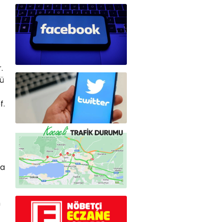
.
ü
f.
da
n