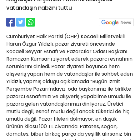
21 Gölcük
vatandaşın nabzını tuttu
02624132333
haber@golcukpostasi.com
Cumhuriyet Halk Partisi (CHP) Kocaeli Milletvekili
Harun Özgür Yıldızlı, pazar ziyareti öncesinde
Kocaeli Seyyar Esnafı ve Pazarcılar Odası Başkanı
Ramazan Kumsar’ı ziyaret ederek pazarcı esnafının
sorunlarını dinledi. Pazar ziyareti boyunca hem
alışveriş yapan hem de vatandaşlar ile sohbet eden
Yıldızlı, yapmış olduğu açıklamada “Bugün İzmit
Perşembe Pazarı’ndayız, oda başkanımız ile birlikte
pazarcı esnafımızı ve alışveriş yapabilme umudu ile
pazara gelen vatandaşlarımızı dinliyoruz. Üretici
mutlu değil, esnaf mutlu değil ancak tüketici de hiç
umutlu değil. Pazar fileleri dolmuyor, en düşük
ürünün kilosu 100 TL civarında. Patates, soğan,
domates, biber birkaç parça da yeşillik alırsanız bin