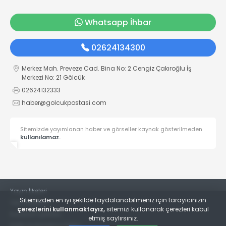
Whatsapp İhbar
02624134300
Merkez Mah. Preveze Cad. Bina No: 2 Cengiz Çakıroğlu İş
Merkezi No: 21 Gölcük
02624132333
haber@golcukpostasi.com
Sitemizde yayımlanan haber ve görseller kaynak gösterilmeden
kullanılamaz.
Yayın İlkeleri
Sitemizden en iyi şekilde faydalanabilmeniz için tarayıcınızın
Veri Politikası
çerezlerini kullanmaktayız,
sitemizi kullanarak çerezleri kabul
Kullanım Şartları
etmiş saylırsınız.
KVKK Aydınlatma Metni