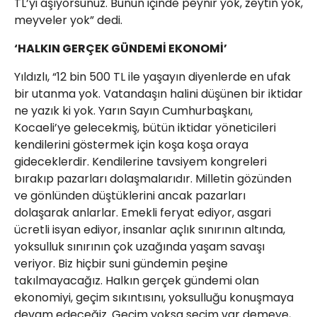
TL’yi aşıyorsunuz. Bunun içinde peynir yok, zeytin yok,
meyveler yok” dedi.
‘HALKIN GERÇEK GÜNDEMİ EKONOMİ’
Yıldızlı, “12 bin 500 TL ile yaşayın diyenlerde en ufak
bir utanma yok. Vatandaşın halini düşünen bir iktidar
ne yazık ki yok. Yarın Sayın Cumhurbaşkanı,
Kocaeli’ye gelecekmiş, bütün iktidar yöneticileri
kendilerini göstermek için koşa koşa oraya
gideceklerdir. Kendilerine tavsiyem kongreleri
bırakıp pazarları dolaşmalarıdır. Milletin gözünden
ve gönlünden düştüklerini ancak pazarları
dolaşarak anlarlar. Emekli feryat ediyor, asgari
ücretli isyan ediyor, insanlar açlık sınırının altında,
yoksulluk sınırının çok uzağında yaşam savaşı
veriyor. Biz hiçbir suni gündemin peşine
takılmayacağız. Halkın gerçek gündemi olan
ekonomiyi, geçim sıkıntısını, yoksulluğu konuşmaya
devam edeceğiz. Geçim yoksa seçim var demeye,