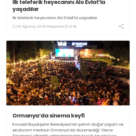
İlk teleferik heyecanını Alo Evlat’la
yaşadılar
İlk teleferik heyecanını Alo Evlat’la yaşadılar
06 Ağustos 2026 Perşembe
13:45
Ormanya’da sinema keyfi
Kocaeli Büyükşehir Belediyesi’nin şehrin doğal yaşam ve
ekoturizm merkezi Ormanya’da düzenlediği “Gece
Sineması” etkinliği vatandaşlardan büyük ilgi görüyor