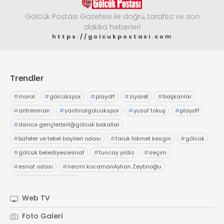
Gölcük Postası Gazetesi ile doğru, tarafsız ve son
dakika heberleri
https://golcukpostasi.com
Trendler
#
moral
#
gölcükspor
#
playoff
#
ziyaret
#
başkanlar
#
antrenman
#
yarıfinalgölcükspor
#
yusuf tokuş
#
playoff
#
darıca gençlerbirliğigölcük bakallar
#
büfeler ve tekel bayileri odası
#
faruk hikmet kesgin
#
gölcük
#
gölcük belediyesiesnaf
#
tuncay yıldız
#
seçim
#
esnaf odası
#
necmi kocamanAyhan Zeytinoğlu
#
Kocaeli Sanayi Odası
Web TV
Foto Galeri