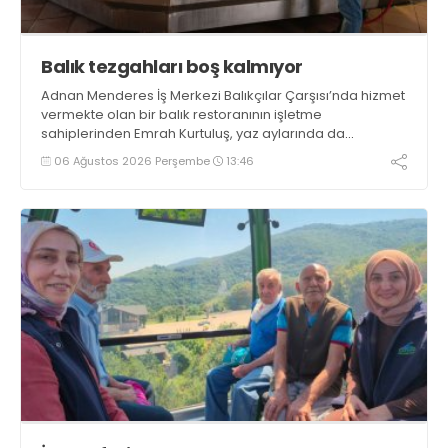
Balık tezgahları boş kalmıyor
Adnan Menderes İş Merkezi Balıkçılar Çarşısı’nda hizmet
vermekte olan bir balık restoranının işletme
sahiplerinden Emrah Kurtuluş, yaz aylarında da
tezgahlarda taze balık bulunduğunu ifade ederek “Yıl
06 Ağustos 2026 Perşembe
13:46
boyunca tezgahlarda taze balık bulmak mümkün
oluyor” dedi