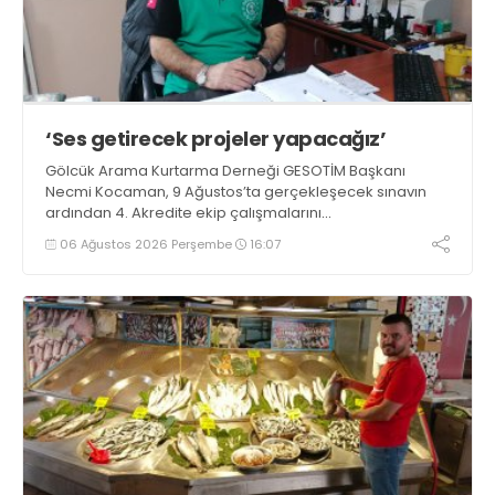
‘Ses getirecek projeler yapacağız’
Gölcük Arama Kurtarma Derneği GESOTİM Başkanı
Necmi Kocaman, 9 Ağustos’ta gerçekleşecek sınavın
ardından 4. Akredite ekip çalışmalarını
tamamlayacaklarını ifade ederek açıklamalarda
06 Ağustos 2026 Perşembe
16:07
bulundu. Kocaman, “Gölcük’te ve Kocaeli genelinde ses
getirecek projelerimizi tek tek hayata geçireceğiz” dedi