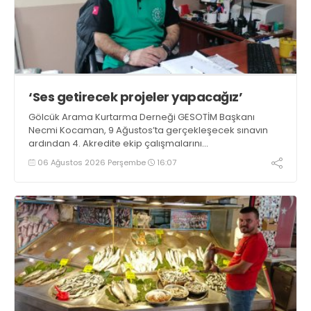
‘Ses getirecek projeler yapacağız’
Gölcük Arama Kurtarma Derneği GESOTİM Başkanı
Necmi Kocaman, 9 Ağustos’ta gerçekleşecek sınavın
ardından 4. Akredite ekip çalışmalarını
tamamlayacaklarını ifade ederek açıklamalarda
06 Ağustos 2026 Perşembe
16:07
bulundu. Kocaman, “Gölcük’te ve Kocaeli genelinde ses
getirecek projelerimizi tek tek hayata geçireceğiz” dedi