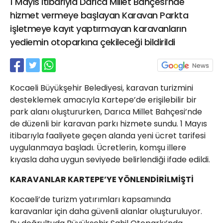
1 Mayıs itibarıyla Darıca Millet Bahçesi’nde
21 Gölcük
hizmet vermeye başlayan Karavan Parkta
02624132333
işletmeye kayıt yaptırmayan karavanların
haber@golcukpostasi.com
yediemin otoparkına çekileceği bildirildi
Kocaeli Büyükşehir Belediyesi, karavan turizmini
desteklemek amacıyla Kartepe’de erişilebilir bir
park alanı oluştururken, Darıca Millet Bahçesi’nde
de düzenli bir karavan parkı hizmete sundu. 1 Mayıs
itibarıyla faaliyete geçen alanda yeni ücret tarifesi
uygulanmaya başladı. Ücretlerin, komşu illere
kıyasla daha uygun seviyede belirlendiği ifade edildi.
KARAVANLAR KARTEPE’YE YÖNLENDİRİLMİŞTİ
Kocaeli’de turizm yatırımları kapsamında
karavanlar için daha güvenli alanlar oluşturuluyor.