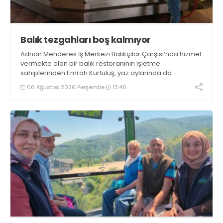
Balık tezgahları boş kalmıyor
Adnan Menderes İş Merkezi Balıkçılar Çarşısı’nda hizmet
vermekte olan bir balık restoranının işletme
sahiplerinden Emrah Kurtuluş, yaz aylarında da
tezgahlarda taze balık bulunduğunu ifade ederek “Yıl
06 Ağustos 2026 Perşembe
13:46
boyunca tezgahlarda taze balık bulmak mümkün
oluyor” dedi