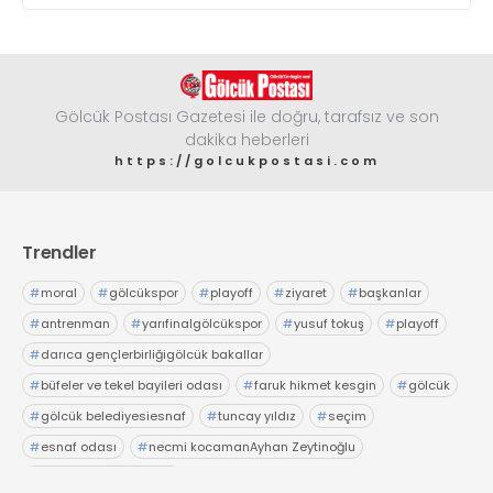
Gölcük Postası Gazetesi ile doğru, tarafsız ve son
dakika heberleri
https://golcukpostasi.com
Trendler
#
moral
#
gölcükspor
#
playoff
#
ziyaret
#
başkanlar
#
antrenman
#
yarıfinalgölcükspor
#
yusuf tokuş
#
playoff
#
darıca gençlerbirliğigölcük bakallar
#
büfeler ve tekel bayileri odası
#
faruk hikmet kesgin
#
gölcük
#
gölcük belediyesiesnaf
#
tuncay yıldız
#
seçim
#
esnaf odası
#
necmi kocamanAyhan Zeytinoğlu
#
Kocaeli Sanayi Odası